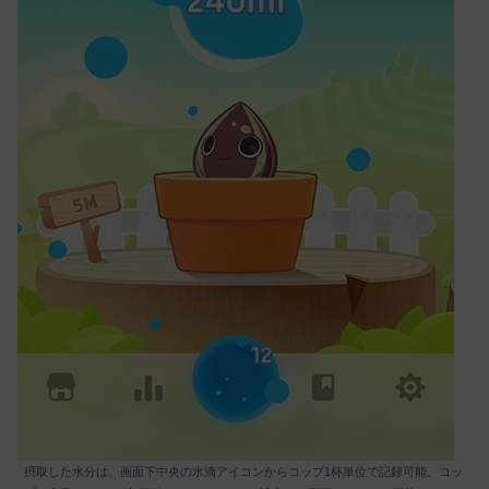
摂取した水分は、画面下中央の水滴アイコンからコップ1杯単位で記録可能。コッ