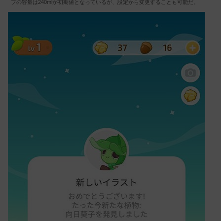
プの容量は240mlが初期値となっているが、設定から変更することも可能だ。