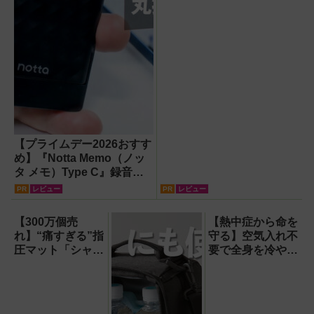
【プライムデー2026おすす
め】『Notta Memo（ノッ
タ メモ）Type C』録音か
らAI自動文字起こし・翻
PR
レビュー
PR
レビュー
訳・要約までこなすAIボイ
スレコーダー！【議事録作
【300万個売
【熱中症から命を
成】
れ】“痛すぎる”指
守る】空気入れ不
圧マット「シャク
要で全身を冷やす
ティマット」の新
『ワンタッチアイ
色を渋谷で体験で
スバス』。子ども
きるイベント開
たちのスポーツ現
催！
場に1台置くべき