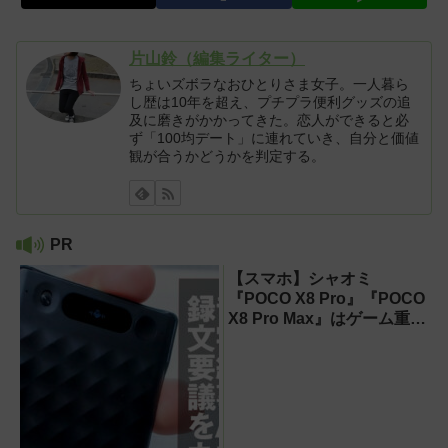
片山鈴（編集ライター）
ちょいズボラなおひとりさま女子。一人暮ら
し歴は10年を超え、プチプラ便利グッズの追
及に磨きがかかってきた。恋人ができると必
ず「100均デート」に連れていき、自分と価値
観が合うかどうかを判定する。
PR
【スマホ】シャオミ
『POCO X8 Pro』『POCO
X8 Pro Max』はゲーム重視
ならコスパ最強クラス！
【試用レポート】