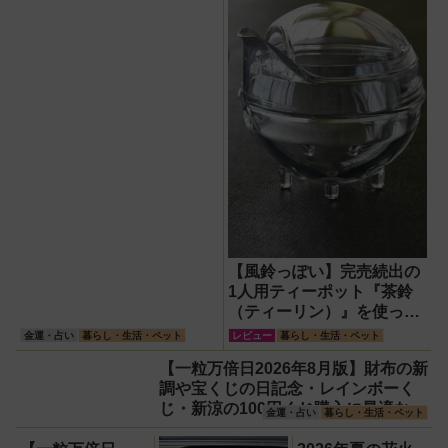
【風鈴っぽい】完売続出の
1人用ティーポット『茶鈴
（ティーリン）』を使って
みた！川越の風鈴から着想
金運・占い
暮らし・生活・ペット
レビュー
暮らし・生活・ペット
を得たかわいい見た目のリ
【一粒万倍日2026年8月版】財布の新
アルな使い勝手を徹底解説
調や宝くじの日記念・レインボーく
じ・新涼の100円くじ購入に最適な開
金運・占い
暮らし・生活・ペット
運日は？