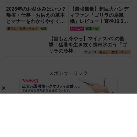
ス三昧！
2026年のお盆休みはいつ？
【最強風量】超巨大ハンデ
帰省・仕事・お供えの基本
ィファン「ゴリラの扇風
とマナーをわかりやすく解
機」レビュー！直径16.5cm
説
の巨大ファンで想像以上の
暮らし・生活・ペット
知識
レビュー
家電・AV
涼しさを体感
【首もと冷やっ】マイナス5℃の衝
撃！猛暑を生き抜く携帯氷のう「ゴ
リラの冷棒」
ニュース
暮らし・生活・ペット
スポンサーリンク
ホーム
暮らし・生活・ペット