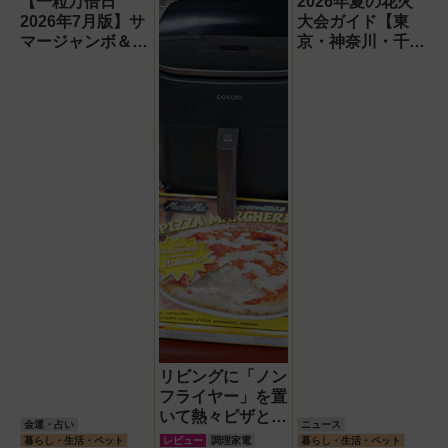
【一粒万倍日
2026年夏の花火
2026年7月版】サ
大会ガイド【東
マージャンボ＆財
京・神奈川・千
布の新調に最適な
葉】
開運日は？
リビングに「ノン
フライヤー」を置
いて熱々ピザとフ
金運・占い
ニュース
ィッシュ＆チップ
暮らし・生活・ペット
レビュー
調理家電
暮らし・生活・ペット