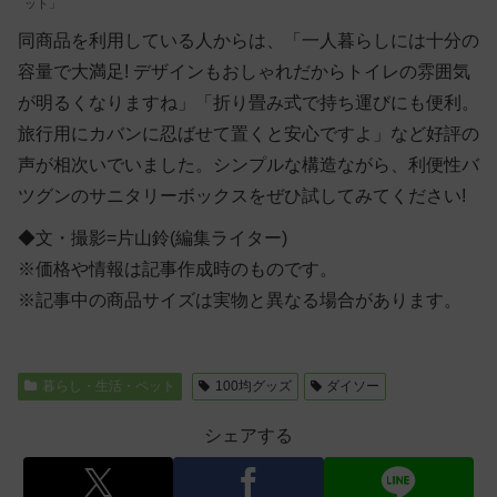
ット」
同商品を利用している人からは、「一人暮らしには十分の
容量で大満足! デザインもおしゃれだからトイレの雰囲気
が明るくなりますね」「折り畳み式で持ち運びにも便利。
旅行用にカバンに忍ばせて置くと安心ですよ」など好評の
声が相次いでいました。シンプルな構造ながら、利便性バ
ツグンのサニタリーボックスをぜひ試してみてください!
◆文・撮影=片山鈴(編集ライター)
※価格や情報は記事作成時のものです。
※記事中の商品サイズは実物と異なる場合があります。
暮らし・生活・ペット
100均グッズ
ダイソー
シェアする