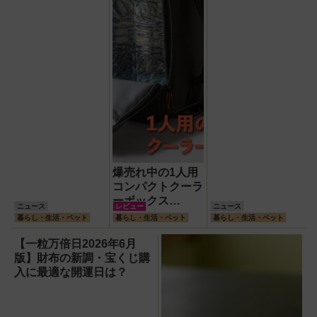
理由
爆売れ中の1人用
コンパクトクーラ
ーボックス
ニュース
レビュー
ニュース
HUGEL「エアロ
暮らし・生活・ペット
暮らし・生活・ペット
暮らし・生活・ペット
ゲルソフトクーラ
ー4L」【アイリ
【一粒万倍日2026年6月
スオーヤマ】！宇
版】財布の新調・宝くじ購
宙服の技術で保冷
入に最適な開運日は？
力も異次元だった