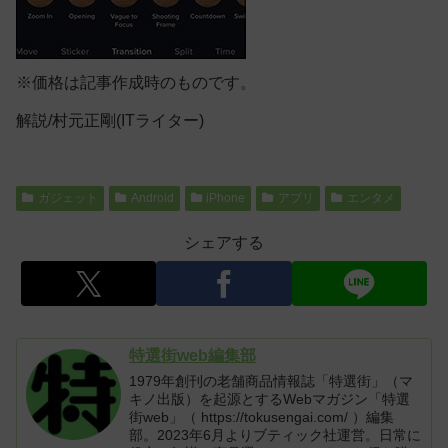
※価格は記事作成時のものです。
解説/村元正剛(ITライター)
ガジェット
Android
iPhone
アプリ
エンタメ
シェアする
特選街web編集部
1979年創刊の老舗商品情報誌「特選街」（マ
キノ出版）を起源とするWebマガジン「特選
街web」（ https://tokusengai.com/ ）編集
部。2023年6月よりブティック社運営。日常に