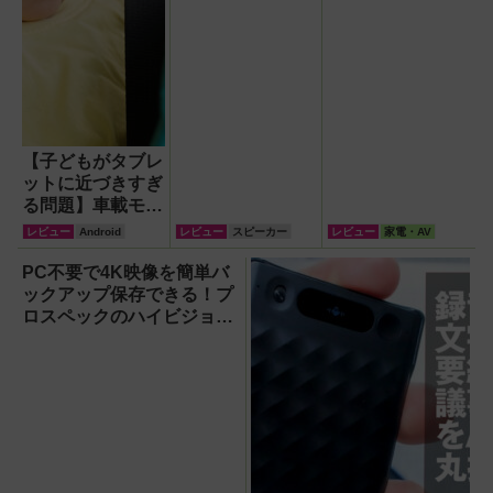
【子どもがタブレ
ットに近づきすぎ
る問題】車載モニ
ターをAndroid化
レビュー
Android
レビュー
スピーカー
レビュー
家電・AV
するオットキャス
ト「OTTOAIBOX
PC不要で4K映像を簡単バ
P3 Pro」を試し
ックアップ保存できる！プ
てみた結果
ロスペックのハイビジョン
レコーダー『HVE705-
PRO』