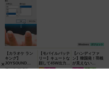
Windows
ガジェット
【カラオケ ラン
【モバイルバッテ
【ハンディファ
キング】
リー】キュートな
ン】韓国発！羽根
JOYSOUND
顔して45W出力＆
が見えない
2026年上半期発
4台同時充電の本
『baramood（パ
ニュース
エンタメ
PR
レビュー
レビュー
家電・AV
表！M!LK・ミセ
格派『RORRY
ラムード）』4種
ス・米津玄師は？
CharmGo オール
使い比べ
ビジネス派スマートグラス
最新トレンド総ま
インミニ』でスマ
『AiLENS V1』を体験:プ
とめ
ホもモバイルファ
レゼン、会議、リアルタイ
ンもノートPCも
ム翻訳に使えて8万円台！
安心