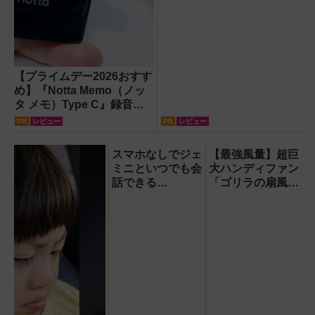
【プライムデー2026おすす
め】『Notta Memo（ノッ
タ メモ）Type C』録音か
らAI自動文字起こし・翻
PR
レビュー
PR
レビュー
訳・要約までこなすAIボイ
スレコーダー！【議事録作
スマホなしでジェ
【最強風量】超巨
成】
ミニといつでも会
大ハンディファン
話できる
「ゴリラの扇風
『Google Home
機」レビュー！直
スピーカー』で未
径16.5cmの巨大
来がわが家にやっ
ファンで想像以上
てきた！【なぜな
の涼しさを体感
ぜ期対策にも】