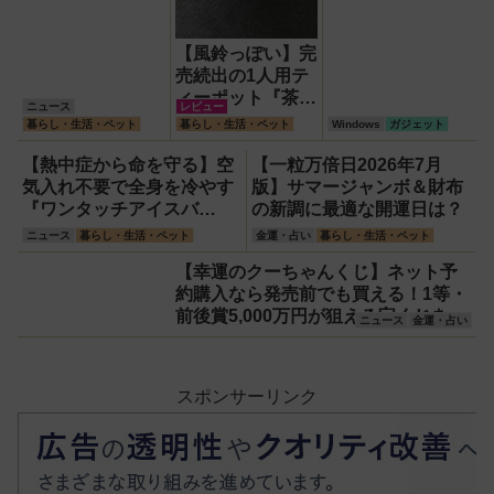
【風鈴っぽい】完
売続出の1人用テ
ィーポット『茶鈴
ニュース
レビュー
（ティーリン）』
暮らし・生活・ペット
暮らし・生活・ペット
Windows
ガジェット
を使ってみた！川
越の風鈴から着想
【熱中症から命を守る】空
【一粒万倍日2026年7月
を得たかわいい見
気入れ不要で全身を冷やす
版】サマージャンボ＆財布
た目のリアルな使
『ワンタッチアイスバ
の新調に最適な開運日は？
い勝手を徹底解説
ス』。子どもたちのスポー
ニュース
暮らし・生活・ペット
金運・占い
暮らし・生活・ペット
ツ現場に1台置くべき理由
【幸運のクーちゃんくじ】ネット予
約購入なら発売前でも買える！1等・
前後賞5,000万円が狙える宝くじを解
ニュース
金運・占い
説
スポンサーリンク