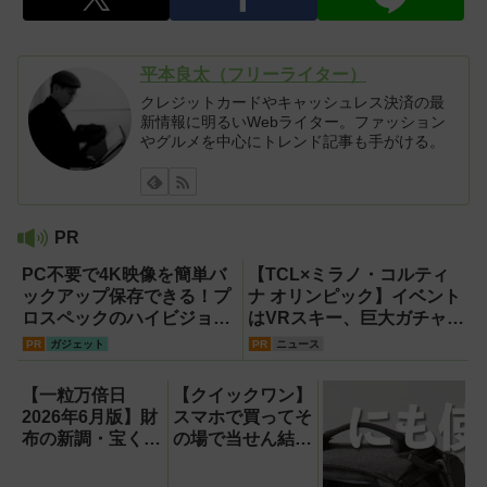
平本良太（フリーライター）
クレジットカードやキャッシュレス決済の最
新情報に明るいWebライター。ファッション
やグルメを中心にトレンド記事も手がける。
PR
PC不要で4K映像を簡単バ
【TCL×ミラノ・コルティ
ックアップ保存できる！プ
ナ オリンピック】イベント
ロスペックのハイビジョン
はVRスキー、巨大ガチャな
レコーダー『HVE705-
どのイマーシブ体験が目白
PR
ガジェット
PR
ニュース
PRO』
押し！【PR】
【一粒万倍日
【クイックワン】
2026年6月版】財
スマホで買ってそ
布の新調・宝くじ
の場で当せん結果
購入に最適な開運
がわかるネット専
日は？
用宝くじのしくみ