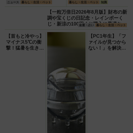
力も異次元だった
は「またぎやすさ」「軽
ニュース
暮らし・生活・ペット
暮らし・生活・ペット
知識
さ」「足つきの良さ」
【一粒万倍日2026年8月版】財布の新
調や宝くじの日記念・レインボーく
じ・新涼の100円くじ購入に最適な開
金運・占い
暮らし・生活・ペット
運日は？
【首もと冷やっ】
【PC1年生】「フ
マイナス5℃の衝
ァイルが見つから
撃！猛暑を生き抜
ない！」を解決す
く携帯氷のう「ゴ
る方法
リラの冷棒」
【OneDrive対
応・2026年最新
版】