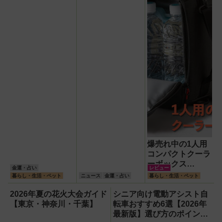
と買い方
爆売れ中の1人用
コンパクトクーラ
ーボックス
金運・占い
レビュー
HUGEL「エアロ
暮らし・生活・ペット
ニュース
金運・占い
暮らし・生活・ペット
ゲルソフトクーラ
ー4L」【アイリ
2026年夏の花火大会ガイド
シニア向け電動アシスト自
スオーヤマ】！宇
【東京・神奈川・千葉】
転車おすすめ6選【2026年
宙服の技術で保冷
最新版】選び方のポイント