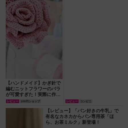
【ハンドメイド】かぎ針で
編むニットフラワーのバラ
が可愛すぎた！実際に作っ
てみたレビュー
レビュー
100円ショップ
レビュー
コンビニ
【レビュー】「パン好きの牛乳」で
有名なカネカからパン専用茶「ほ
ら、お茶ミルク」新登場！