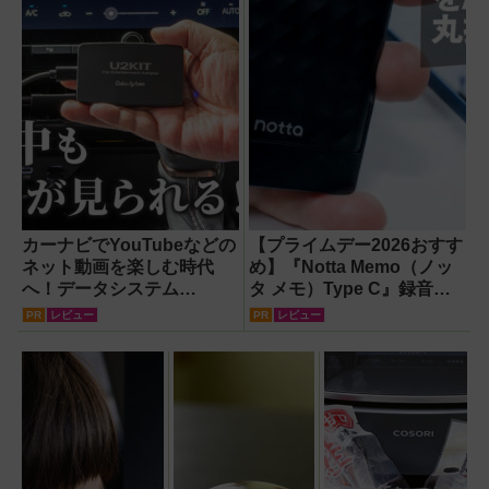
カーナビでYouTubeなどの
【プライムデー2026おすす
ネット動画を楽しむ時代
め】『Notta Memo（ノッ
へ！データシステム
タ メモ）Type C』録音か
『U2KIT』がドライブを変
らAI自動文字起こし・翻
PR
レビュー
PR
レビュー
える【PR】
訳・要約までこなすAIボイ
スレコーダー！【議事録作
成】