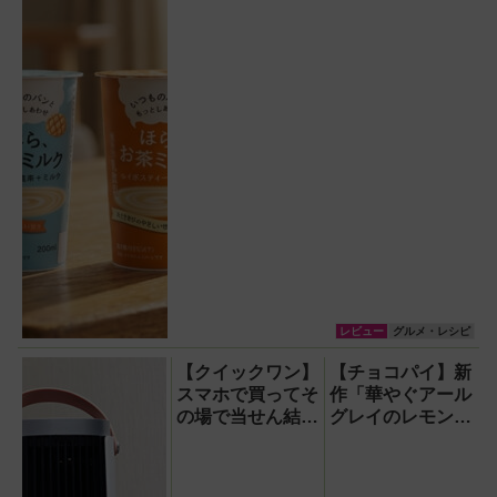
レビュー
グルメ・レシピ
【クイックワン】
【チョコパイ】新
スマホで買ってそ
作「華やぐアール
の場で当せん結果
グレイのレモンテ
がわかるネット専
ィー」を食べてみ
用宝くじのしくみ
た！甘さすっきり
と買い方
で大人っぽく、初