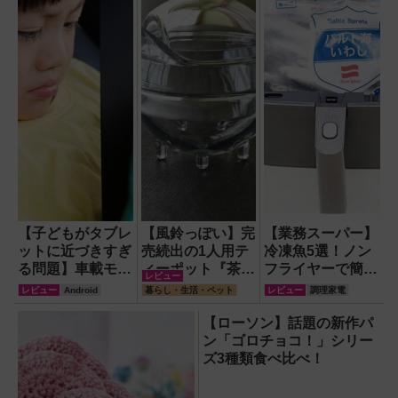
【子どもがタブレ
【風鈴っぽい】完
【業務スーパー】
ットに近づきすぎ
売続出の1人用テ
冷凍魚5選！ノン
る問題】車載モニ
ィーポット『茶鈴
フライヤーで簡単
レビュー
ターをAndroid化
（ティーリン）』
手軽に焼き魚を楽
レビュー
Android
暮らし・生活・ペット
レビュー
調理家電
するオットキャス
を使ってみた！川
しんでみた
ト「OTTOAIBOX
越の風鈴から着想
【ローソン】話題の新作パ
P3 Pro」を試し
を得たかわいい見
ン「ゴロチョコ！」シリー
てみた結果
た目のリアルな使
ズ3種類食べ比べ！
い勝手を徹底解説