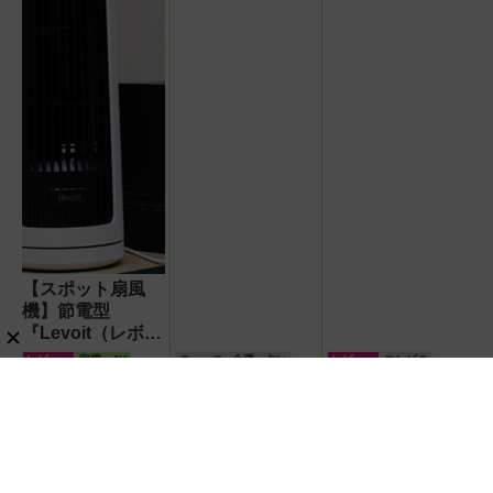
夏にぴったり
【スポット扇風
機】節電型
『Levoit（レボイ
ト）ミニタワーフ
レビュー
家電・AV
ニュース
金運・占い
レビュー
コンビニ
ァン』なら快適・
安全・静音・コン
パクトで移動も簡
単！【猛暑・酷暑
対策】