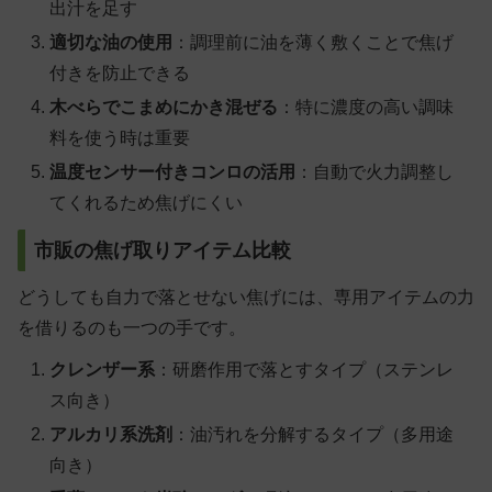
出汁を足す
適切な油の使用
：調理前に油を薄く敷くことで焦げ
付きを防止できる
木べらでこまめにかき混ぜる
：特に濃度の高い調味
料を使う時は重要
温度センサー付きコンロの活用
：自動で火力調整し
てくれるため焦げにくい
市販の焦げ取りアイテム比較
どうしても自力で落とせない焦げには、専用アイテムの力
を借りるのも一つの手です。
クレンザー系
：研磨作用で落とすタイプ（ステンレ
ス向き）
アルカリ系洗剤
：油汚れを分解するタイプ（多用途
向き）