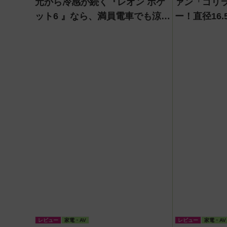
元から冷感が続く『レオン ポケ
ァン「ゴリ
ット6 』なら、満員電車でも涼し
ー！直径16
い顔！
想像以上の
レビュー
家電・AV
レビュー
家電・AV