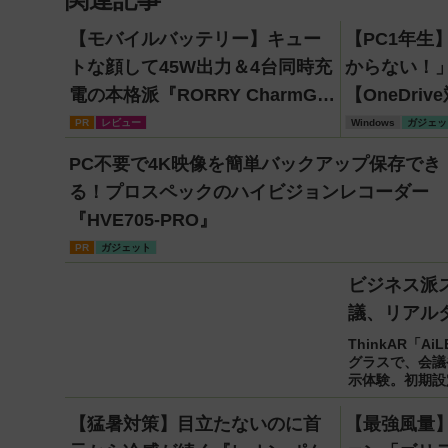
【モバイルバッテリー】キュー
【PC1年生
トな顔して45W出力＆4台同時充
からない！
電の本格派『RORRY CharmGo
【OneDri
オールインミニ』でスマホもモ
版】
PR
レビュー
Windows
ガジェッ
バイルファンもノートPCも安心
PC不要で4K映像を簡単バックアップ保存でき
る！プロスペックのハイビジョンレコーダー
『HVE705-PRO』
PR
ガジェット
ビジネス派ス
議、リアル
ThinkAR「
グラスで、会議
示体験。初期設
【猛暑対策】目立たないのに首
【最強風量