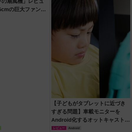
ラの扇風機」レビュ
.5cmの巨大ファンで
涼しさを体感
【子どもがタブレットに近づき
すぎる問題】車載モニターを
Android化するオットキャスト
「OTTOAIBOX P3 Pro」を試し
レビュー
Android