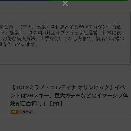
「特選街」（マキノ出版）を起源とするWebマガジン「特選
engai.com/ ）編集部。2023年6月よりブティック社運営。日常に役
、お得な購入方法、上手な使いこなし方まで、読者の皆様の
事を作っています。
【TCL×ミラノ・コルティナ オリンピック】イベ
ントはVRスキー、巨大ガチャなどのイマーシブ体
験が目白押し！【PR】
PR
ニュース