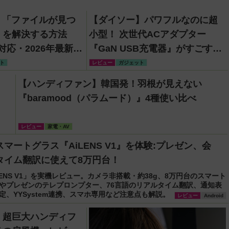
】「ファイルが見つ
【ダイソー】パワフルなのに超
」を解決する方法
小型！ 次世代ACアダプター
ve対応・2026年最新
『GaN USB充電器』がすごすぎ
る！
ト
レビュー
ガジェット
【ハンディファン】韓国発！羽根が見えない
『baramood（パラムード）』4種使い比べ
レビュー
家電・AV
マートグラス『AiLENS V1』を体験:プレゼン、会
タイム翻訳に使えて8万円台！
AiLENS V1」を実機レビュー。カメラ非搭載・約38g、8万円台のスマート
やプレゼンのテレプロンプター、76言語のリアルタイム翻訳、通知表
定、YYSystem連携、スマホ専用など注意点も解説。
レビュー
Android
】超巨大ハンディフ