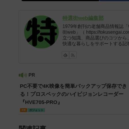
特選街web編集部
1979年創刊の老舗商品情報誌
街web」（ https://tokus
立つ知識、商品選びのコツから
快適な暮らしをサポートする記
PR
PC不要で4K映像を簡単バックアップ保存でき
る！プロスペックのハイビジョンレコーダー
『HVE705-PRO』
PR
ガジェット
関連記事