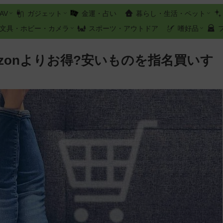
AV
ガジェット
金運・占い
暮らし・生活・ペット
文具・ホビー・カメラ
スポーツ・アウトドア
嗜好品
zonよりお得?安いものを指名買いす