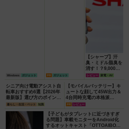
【シャープ】汗
臭・ミドル脂臭を
消す！？9,000円
超でも売れる高級
Windows
ガジェット
PR
ガジェット
レビュー
家電・AV
ハンディファン
『PJ-HS01』が凄
シニア向け電動アシスト自
【モバイルバッテリー】キ
すぎる
転車おすすめ6選【2026年
ュートな顔して45W出力＆
最新版】選び方のポイント
4台同時充電の本格派
は「またぎやすさ」「軽
『RORRY CharmGo オー
暮らし・生活・ペット
知識
PR
レビュー
さ」「足つきの良さ」
ルインミニ』でスマホもモ
【子どもがタブレットに近づきすぎ
バイルファンもノートPCも
る問題】車載モニターをAndroid化
安心
するオットキャスト「OTTOAIBOX