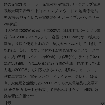
類の充電方法 ソーラー充電可能 省電力 バックアップ電源
液晶大画面表示 車中泊 キャンプ アウトドア 地震停電 防
災必携品 ワイヤレス充電機能付き ポータブルバッテリー
2年保証
【大容量2000Wh&高出力2000W】BLUETTIポータブル電
源『AC200P』のバッテリー容量は2000Whです。従来の
電源より長く使えますので、防災セット品として用意して
あれば、安心します。本体を1回満充電することで、スマ
ホに約165回、パソコン(49wh)に約35時間、ライト(10w)
に約55時間、TV(110w)に約27時間の充電可能です!定格出
力電力2000Wまで対応できるので、電動車、ヒーター、
窓式エアコン、電子レンジ、ドライヤー、テレビ、冷蔵
庫、家庭用乾燥機などの2000Wまでの家電製品に充電可
能!★各出力ポートが独立して行われますため、同時に数
台装置に充電です。
【最…