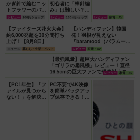
かぎ針で編むニッ
初心者に「棒針編
トフラワーのバラ
み」は難しい？
が可愛すぎた！実
『初心者にいちば
レビュー
100円ショップ
レビュー
100円ショップ
レビュー
家電・AV
際に作ってみたレ
んわかりやすい!!
ビュー
基本の棒針編み』
【ファイターズ花火大会】
【ハンディファン】韓国
を参考に20年ぶ
約6,000発超を30分間打ち
発！羽根が見えない
りに挑んでみまし
上げ！【8月8日】
『baramood（パラムー
た！
ド）』4種使い比べ
ニュース
暮らし・生活・ペット
レビュー
家電・AV
【最強風量】超巨大ハンディファン
「ゴリラの扇風機」レビュー！直径
16.5cmの巨大ファンで想像以上の涼
レビュー
家電・AV
しさを体感
【PC1年生】「フ
PC不要で4K映像
ァイルが見つから
を簡単バックアッ
ない！」を解決す
プ保存できる！プ
る方法
ロスペックのハイ
【OneDrive対
ビジョンレコーダ
応・2026年最新
ー『HVE705-
版】
PRO』