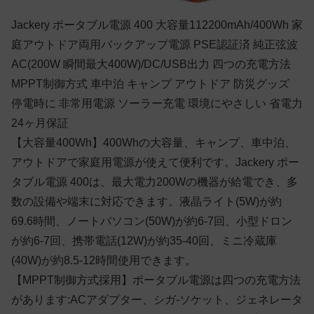
Jackery ポータブル電源 400 大容量112200mAh/400Wh 家
庭アウトドア両用バックアップ電源 PSE認証済 純正弦波
AC(200W 瞬間最大400W)/DC/USB出力 四つの充電方法
MPPT制御方式 車中泊 キャンプ アウトドア 防災グッズ
停電時に 非常用電源 ソーラー充電 環境にやさしい 省電力
24ヶ月保証
【大容量400Wh】400Whの大容量、キャンプ、車中泊、
アウトドアで家庭用電源が使えて便利です。Jackery ポー
タブル電源 400は、最大電力200Wの機器が給電でき、多
数の設備や端末に対応できます。液晶ライト(5W)が約
69.6時間、ノートパソコン(50W)が約6-7回、小型ドロン
が約6-7回、携帯電話(12W)が約35-40回、ミニ冷蔵庫
(40W)が約8.5-12時間使用できます。
【MPPT制御方式採用】ポータブル電源は四つの充電方法
があります:ACアダプター、シガ-ソケット、ジェネレータ