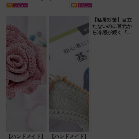
ルート。USB接続だけで
PR
レビュー
PR
レビュー
Apple CarPlayもワイヤレ
ス化できる新機軸アダプタ
【猛暑対策】目立
ーを徹底解説【データシス
たないのに首元か
テム『USBKIT』】
ら冷感が続く『レ
オン ポケット6 』
なら、満員電車で
も涼しい顔！
【ハンドメイド】
【ハンドメイド】