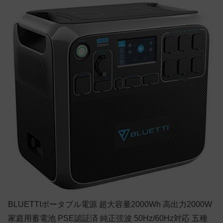
BLUETTIポータブル電源 超大容量2000Wh 高出力2000W
家庭用蓄電池 PSE認証済 純正弦波 50Hz/60Hz対応 五種