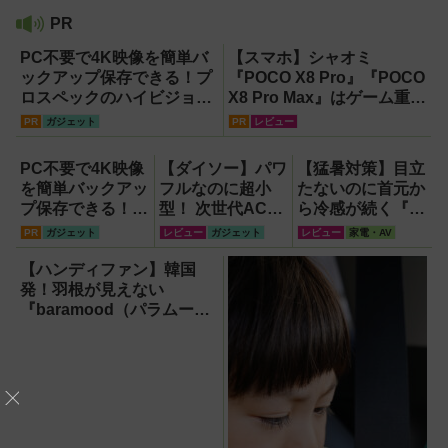
PR
PC不要で4K映像を簡単バ
【スマホ】シャオミ
ックアップ保存できる！プ
『POCO X8 Pro』『POCO
ロスペックのハイビジョン
X8 Pro Max』はゲーム重視
レコーダー『HVE705-
ならコスパ最強クラス！
PR
ガジェット
PR
レビュー
PRO』
【試用レポート】
PC不要で4K映像
【ダイソー】パワ
【猛暑対策】目立
を簡単バックアッ
フルなのに超小
たないのに首元か
プ保存できる！プ
型！ 次世代ACア
ら冷感が続く『レ
ロスペックのハイ
ダプター『GaN
オン ポケット6 』
PR
ガジェット
レビュー
ガジェット
レビュー
家電・AV
ビジョンレコーダ
USB充電器』が
なら、満員電車で
ー『HVE705-
すごすぎる！
も涼しい顔！
【ハンディファン】韓国
PRO』
発！羽根が見えない
『baramood（パラムー
ド）』4種使い比べ