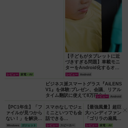
【子どもがタブレットに近
づきすぎる問題】車載モニ
ターをAndroid化するオッ
トキャスト「OTTOAIBOX
レビュー
家電・AV
レビュー
Android
P3 Pro」を試してみた結果
ビジネス派スマートグラス『AiLENS
V1』を体験:プレゼン、会議、リアル
タイム翻訳に使えて8万円台！
レビュー
Android
【PC1年生】「フ
スマホなしでジェ
【最強風量】超巨
ァイルが見つから
ミニといつでも会
大ハンディファン
ない！」を解決す
話できる
「ゴリラの扇風
る方法
『Google Home
機」レビュー！直
Windows
ガジェット
レビュー
スピーカー
レビュー
家電・AV