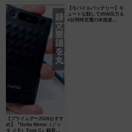
【OneDrive対
スピーカー』で未
径16.5cmの巨大
応・2026年最新
来がわが家にやっ
ファンで想像以上
【モバイルバッテリー】キ
版】
てきた！【なぜな
の涼しさを体感
ュートな顔して45W出力＆
ぜ期対策にも】
4台同時充電の本格派
『RORRY CharmGo オー
ルインミニ』でスマホもモ
バイルファンもノートPCも
安心
【プライムデー2026おすす
め】『Notta Memo（ノッ
タ メモ）Type C』録音か