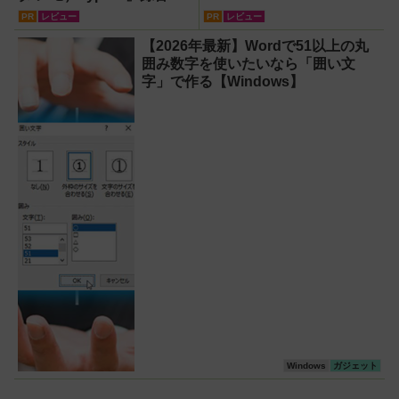
らAI自動文字起こし・翻
PR
レビュー
PR
レビュー
訳・要約までこなすAIボイ
【2026年最新】Wordで51以上の丸
スレコーダー！【議事録作
囲み数字を使いたいなら「囲い文
成】
字」で作る【Windows】
Windows
ガジェット