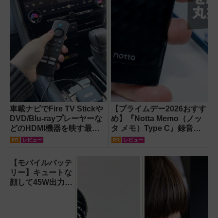
車載ナビでFire TV Stickや
【プライムデー2026おすす
DVD/Blu-rayプレーヤーな
め】『Notta Memo（ノッ
どのHDMI機器を映す最短
タ メモ）Type C』録音か
ルート。USB接続だけで
らAI自動文字起こし・翻
PR
レビュー
PR
レビュー
Apple CarPlayもワイヤレ
訳・要約までこなすAIボイ
ス化できる新機軸アダプタ
スレコーダー！【議事録作
【モバイルバッテ
ーを徹底解説【データシス
成】
リー】キュートな
テム『USBKIT』】
顔して45W出力＆
4台同時充電の本
格派『RORRY
CharmGo オール