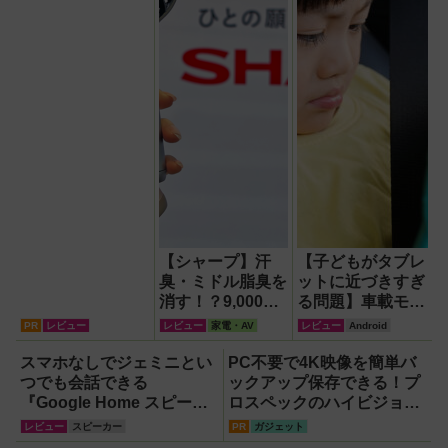
インミニ』でスマ
ホもモバイルファ
ンもノートPCも
安心
【シャープ】汗
【子どもがタブレ
臭・ミドル脂臭を
ットに近づきすぎ
消す！？9,000円
る問題】車載モニ
超でも売れる高級
ターをAndroid化
PR
レビュー
レビュー
家電・AV
レビュー
Android
ハンディファン
するオットキャス
『PJ-HS01』が
ト「OTTOAIBOX
スマホなしでジェミニとい
PC不要で4K映像を簡単バ
凄すぎる
P3 Pro」を試し
つでも会話できる
ックアップ保存できる！プ
てみた結果
『Google Home スピーカ
ロスペックのハイビジョン
ー』で未来がわが家にやっ
レコーダー『HVE705-
レビュー
スピーカー
PR
ガジェット
てきた！【なぜなぜ期対策
PRO』