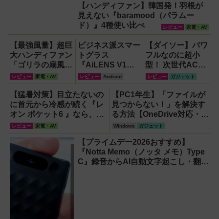
【ハンディファン】韓国発！羽根が
にも】
見えない『baramood（パラムー
ド）』4種使い比べ
レビュー
家電・AV
【最強風量】超巨
ビジネス派スマー
【ダイソー】パワ
大ハンディファン
トグラス
フルなのに超小
「ゴリラの扇風
『AiLENS V1』
型！ 次世代ACア
機」レビュー！直
を体験:プレゼ
ダプター『GaN
レビュー
家電・AV
レビュー
Android
レビュー
ガジェット
径16.5cmの巨大
ン、会議、リアル
USB充電器』が
ファンで想像以上
タイム翻訳に使え
すごすぎる！
【猛暑対策】目立たないの
【PC1年生】「ファイルが
の涼しさを体感
て8万円台！
に首元から冷感が続く『レ
見つからない！」を解決す
オン ポケット6 』なら、満
る方法【OneDrive対応・
員電車でも涼しい顔！
2026年最新版】
レビュー
家電・AV
Windows
ガジェット
【プライムデー2026おすすめ】
『Notta Memo（ノッタ メモ）Type
C』録音からAI自動文字起こし・翻
訳・要約までこなすAIボイスレコー
ダー！【議事録作成】