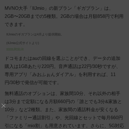
MVNO大手「IIJmio」の新プラン「ギガプラン」は、
2GB〜20GBまでの5種類。2GBの場合は月額858円で利用
できます。
IIJmioのギガプランは4月より提供開始。
(IIJmio公式サイトより)
www.iijmio.jp
ドコモまたはauの回線を選ぶことができ、データの追加
購入は1GBあたり220円。音声通話は22円/30秒ですが、
専用アプリ「みおふぉんダイアル」を利用すれば、11
円/30秒で発信が可能です。
無料通話のオプションは、家族間10分、それ以外の相手
は3分まで定額になる月額660円の「誰とでも3分&家族と
10分」など2種類。また、家族間の通話料金が安くなる
「ファミリー通話割引」や、光回線とセットで毎月660円
引になる「mio割」も用意されています。さらに、5G対応