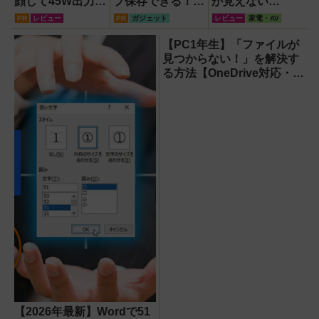
顔して45W出力＆
プ保存できる！プ
が見えない
4台同時充電の本
ロスペックのハイ
『baramood（パ
PR
レビュー
PR
ガジェット
レビュー
家電・AV
格派『RORRY
ビジョンレコーダ
ラムード）』4種
CharmGo オール
ー『HVE705-
使い比べ
【PC1年生】「ファイルが
インミニ』でスマ
PRO』
見つからない！」を解決す
ホもモバイルファ
る方法【OneDrive対応・
ンもノートPCも
2026年最新版】
安心
【2026年最新】Wordで51