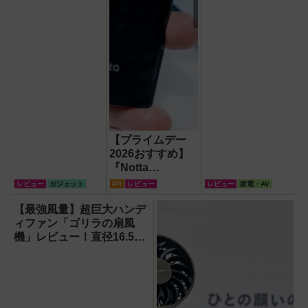
【プライムデー
2026おすすめ】
『Notta
Memo（ノッタ
レビュー
ガジェット
PR
レビュー
レビュー
家電・AV
メモ）Type C』
録音からAI自動文
【最強風量】超巨大ハンデ
字起こし・翻訳・
ィファン「ゴリラの扇風
要約までこなすAI
機」レビュー！直径16.5cm
ボイスレコーダ
の巨大ファンで想像以上の
ー！【議事録作
涼しさを体感
成】