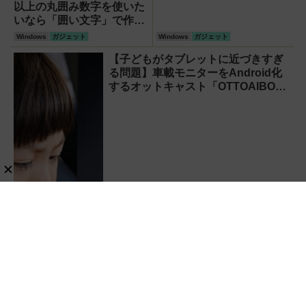
以上の丸囲み数字を使いた
いなら「囲い文字」で作る
【Windows】
Windows
ガジェット
Windows
ガジェット
【子どもがタブレットに近づきすぎ
る問題】車載モニターをAndroid化
するオットキャスト「OTTOAIBOX
P3 Pro」を試してみた結果
レビュー
Android