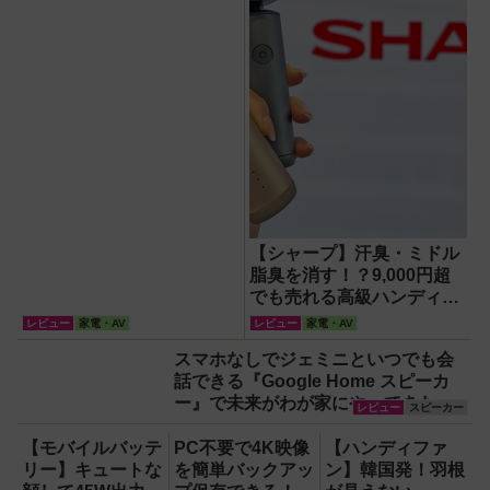
【シャープ】汗臭・ミドル
脂臭を消す！？9,000円超
でも売れる高級ハンディフ
ァン『PJ-HS01』が凄すぎ
レビュー
家電・AV
レビュー
家電・AV
る
スマホなしでジェミニといつでも会
話できる『Google Home スピーカ
ー』で未来がわが家にやってきた！
レビュー
スピーカー
【なぜなぜ期対策にも】
【モバイルバッテ
PC不要で4K映像
【ハンディファ
リー】キュートな
を簡単バックアッ
ン】韓国発！羽根