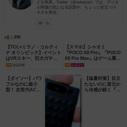
どを執筆。Twitter（@sakaicat）では、デジタ
ル関連の気になる話題や、ちょっと役立つ小
ネタを発信。
PR
【TCL×ミラノ・コルティ
【スマホ】シャオミ
ナ オリンピック】イベント
『POCO X8 Pro』『POCO
はVRスキー、巨大ガチャ
X8 Pro Max』はゲーム重視
などのイマーシブ体験が目
ならコスパ最強クラス！
PR
ニュース
PR
レビュー
白押し！【PR】
【試用レポート】
【ダイソー】パワ
【猛暑対策】目立
フルなのに超小
たないのに首元か
型！ 次世代ACア
ら冷感が続く『レ
ダプター『GaN
オン ポケット6 』
USB充電器』が
なら、満員電車で
すごすぎる！
も涼しい顔！