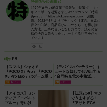
特選街web編集部
1979年創刊の老舗商品情報誌「特選街」（マ
キノ出版）を起源とするWebマガジン「特選
街web」（ https://tokusengai.com/ ）編集
部。2023年6月よりブティック社運営。日常に
役立つ知識、商品選びのコツから、お得な購
入方法、上手な使いこなし方まで、読者の皆
様の快適な暮らしをサポートする記事を作っ
ています。
PR
【スマホ】シャオミ
【モバイルバッテリー】キ
『POCO X8 Pro』『POCO
ュートな顔して45W出力＆
X8 Pro Max』はゲーム重視
4台同時充電の本格派
ならコスパ最強クラス！
『RORRY CharmGo オー
PR
レビュー
PR
レビュー
【試用レポート】
ルインミニ』でスマホもモ
バイルファンもノートPCも
【アイコス】セン
【江頭2:50】マジ
安心
ティア『コバルト
でうますぎる！
ブルー』青いけど
『アサヒ EGA