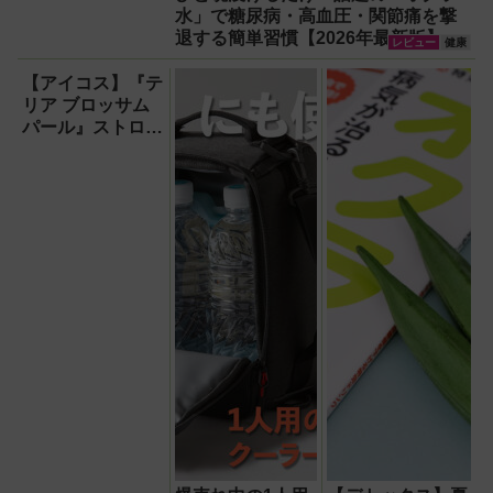
水」で糖尿病・高血圧・関節痛を撃
退する簡単習慣【2026年最新版】
レビュー
健康
【アイコス】『テ
リア ブロッサム
パール』ストロベ
リー＆バジルの冒
険味はおいしいの
か【カプセル入り
メンソール】