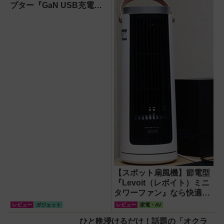
プター『GaN USB充電
器』がすごすぎる！
【スポット扇風機】節電型
『Levoit（レボイト）ミニ
タワーファン』なら快適・
安全・静音・コンパクトで
レビュー
ガジェット
レビュー
家電・AV
移動も簡単！【猛暑・酷暑
ひと晩浸けるだけ！話題の「オクラ
対策】