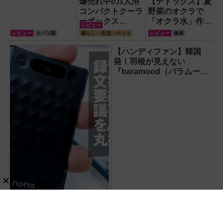
爆売れ中の1人用
【デトックス】夏
コンパクトクーラ
野菜のオクラで
ーボックス
「オクラ水」作
レビュー
HUGEL「エアロ
り！ヘルシー健康
レビュー
タバコ類
暮らし・生活・ペット
レビュー
健康
ゲルソフトクーラ
習慣を実践
ー4L」【アイリ
【ハンディファン】韓国
スオーヤマ】！宇
発！羽根が見えない
宙服の技術で保冷
『baramood（パラムー
力も異次元だった
ド）』4種使い比べ