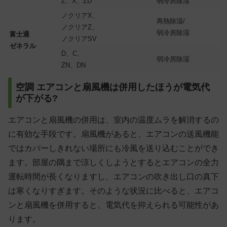
Z、X、ZD
弱冷房除湿
ノクリアX、
再熱除湿/
ノクリアZ、
弱冷房除湿
富士通
ノクリアSV
ゼネラル
D、C、
弱冷房除湿
ZN、DN
空調 エアコンと扇風機は併用したほうが電気代
が下がる?
エアコンと扇風機の併用は、室内の温度ムラを解消するの
に有効な手段です。扇風機があると、エアコンの送風機能
ではカバーしきれない場所にも冷風を送り込むことができ
ます。部屋の隅まで涼しくしようとするとエアコンの全力
運転時間が長くなりますし、エアコンの吹き出し口の真下
は寒くなりすぎます。そのような状況に比べると、エアコ
ンと扇風機を併用すると、電気代を抑えられる可能性があ
ります。