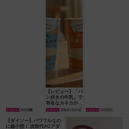
しっかり深みのう
BEER（エガビア
まいレギュラー！
ー）』が待望の再
登場！
【レビュー】「パ
ン好きの牛乳」で
有名なカネカから
パン専用茶「ほ
レビュー
タバコ類
レビュー
グルメ・レシピ
レビュー
コンビニ
ら、お茶ミルク」
新登場！
【ダイソー】パワフルなの
に超小型！ 次世代ACアダ