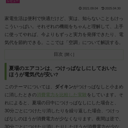
レビュー
2021.09.04
2025.04.30
家電生活は便利で快適だけど、実は、知らないこともけっ
こういっぱい。それぞれの機能をちゃんと理解して、上手
に使ってやれば、今よりもずっと実力を発揮できたり、電
気代を節約できる。ここでは「空調」について解説する。
目次
夏場のエアコンは、つけっぱなしにしておいた
ほうが電気代が安い?
このテーマについては、
ダイキン
がつけっぱなしと小まめ
に消したときの
消費電力を比較した実験
をしています。そ
れによると、夏場の日中につけっぱなしにした場合と、
30分ごとにつけたり消したりを繰り返した場合、つけっ
ぱなしのほうが消費電力が少なくなります。夜間は逆で、
30分ごとにつけたり消したりしたほうが消費電力が少な