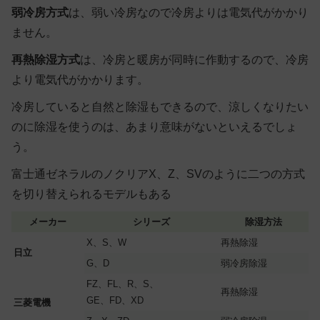
弱冷房方式
は、弱い冷房なので冷房よりは電気代がかかり
ません。
再熱除湿方式
は、冷房と暖房が同時に作動するので、冷房
より電気代がかかります。
冷房していると自然と除湿もできるので、涼しくなりたい
のに除湿を使うのは、あまり意味がないといえるでしょ
う。
富士通ゼネラルのノクリアX、Z、SVのように二つの方式
を切り替えられるモデルもある
メーカー
シリーズ
除湿方法
X、S、W
再熱除湿
日立
G、D
弱冷房除湿
FZ、FL、R、S、
再熱除湿
GE、FD、XD
三菱電機