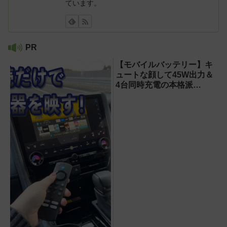
ています。
PR
【モバイルバッテリー】キ
ュートな顔して45W出力＆
4台同時充電の本格派
『RORRY CharmGo オー
ルインミニ』でスマホもモ
バイルファンもノートPCも
安心