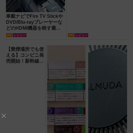
車載ナビでFire TV Stickや
DVD/Blu-rayプレーヤーな
どのHDMI機器を映す最短
ルート。USB接続だけで
PR
レビュー
PR
レビュー
Apple CarPlayもワイヤレ
ス化できる新機軸アダプタ
【禁煙場所でも使
ーを徹底解説【データシス
える】コンビニ発
テム『USBKIT』】
売開始！新幹線、
飛行機、仕事中も
密かに一服できる
『ノルディックス
ピリット』とは？
【オーラルたば
こ】