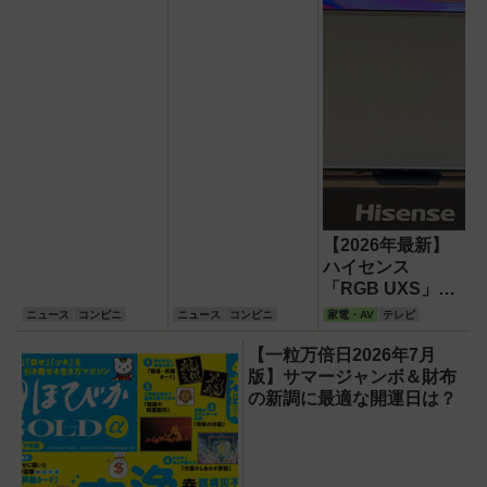
りすぎ！くちどけ
ショコラクレー
プ』も51％増量
の全13品！
【2026年最新】
ハイセンス
「RGB UXS」登
場！液晶の常識を
ニュース
コンビニ
ニュース
コンビニ
家電・AV
テレビ
覆す「RGB
MiniLED」の衝撃
【一粒万倍日2026年7月
版】サマージャンボ＆財布
の新調に最適な開運日は？