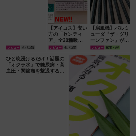
【アイコス】安い
【扇風機】バルミ
方の「センティ
ューダ『ザ・グリ
ア」全20種吸い
ーンファン』が再
比べ【2026年8月
現する自然の風が
レビュー
タバコ類
レビュー
タバコ類
レビュー
家電・AV
最新】
徹底している！
ひと晩浸けるだけ！話題の
「オクラ水」で糖尿病・高
血圧・関節痛を撃退する簡
単習慣【2026年最新版】