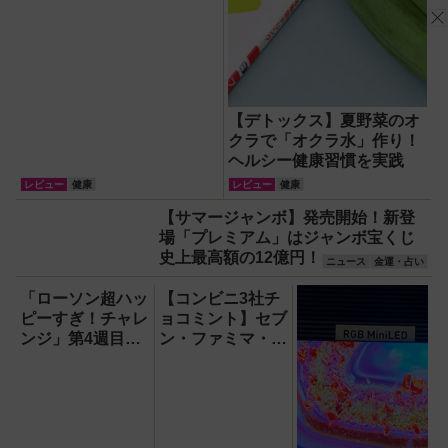
【デトックス】夏野菜のオ
クラで「オクラ水」作り！
ヘルシー健康習慣を実践
レビュー
健康
レビュー
健康
【サマージャンボ】発売開始！新登
場「プレミアム」はジャンボ宝くじ
史上最高額の12億円！
ニュース
金運・占い
「ローソン超ハッ
【コンビニ3社チ
ピーすぎ！チャレ
ョコミント】セブ
ンジ」第4週目最
ン・ファミマ・ロ
終週は6月22・23
ーソンの最新アイ
日発売！スイーツ
ス＆スイーツ
『盛りすぎ！どら
【2026年5月】
もっち あんこ＆
ホイップ』や『盛