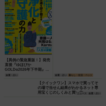
【異例の緊急重版！】発売
直後『ゆほびか
GOLDα2026年下半期』が
異例の重版決定！沖縄ユ
金運・占い
金運・占い
暮らし・生活・ペット
タ・片山鶴子や「2億8800
【クイックワン】スマホで買ってそ
万円当選の秘密」など、豪
の場で当せん結果がわかるネット専
華すぎる中身を徹底解剖！
用宝くじのしくみと買い方
ニュース
金運・占い