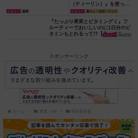
（ティーリン）』を使って
みた！川越の風鈴から着想
レビュー
健康
レビュー
暮らし・生活・ペット
を得たかわいい見た目のリ
『たっぷり果実とビタミングミ』フ
アルな使い勝手を徹底解説
ルーティーでおいしいのに1日分のビ
タミンもとれるって!?【食べてみ
レビュー
コンビニ
た】
スポンサーリンク
ホーム
家電・AV
理美容家電