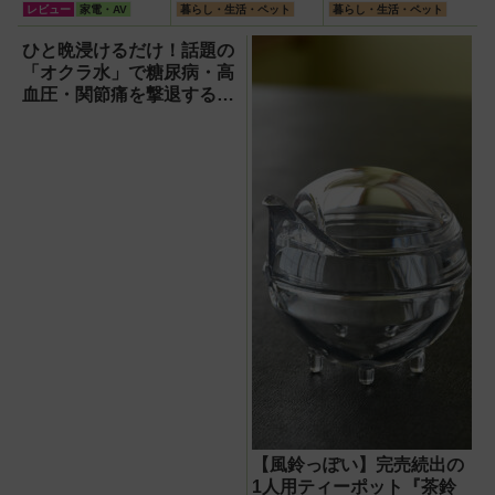
機」レビュー！直
葉】
の日記念・レイン
レビュー
家電・AV
暮らし・生活・ペット
暮らし・生活・ペット
径16.5cmの巨大
ボーくじ・新涼の
ファンで想像以上
100円くじ購入に
ひと晩浸けるだけ！話題の
の涼しさを体感
最適な開運日は？
「オクラ水」で糖尿病・高
血圧・関節痛を撃退する簡
単習慣【2026年最新版】
【風鈴っぽい】完売続出の
1人用ティーポット『茶鈴