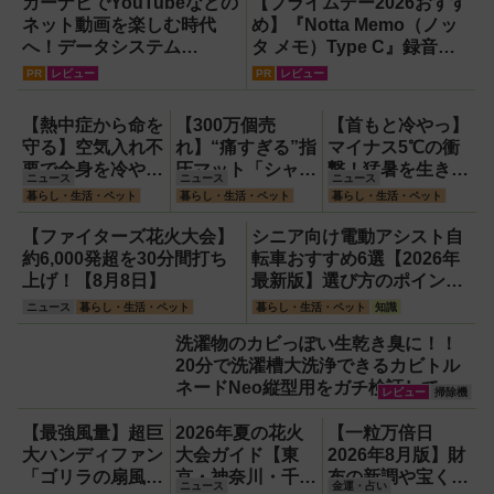
カーナビでYouTubeなどの
【プライムデー2026おすす
ネット動画を楽しむ時代
め】『Notta Memo（ノッ
へ！データシステム
タ メモ）Type C』録音か
『U2KIT』がドライブを変
らAI自動文字起こし・翻
PR
レビュー
PR
レビュー
える【PR】
訳・要約までこなすAIボイ
スレコーダー！【議事録作
【熱中症から命を
【300万個売
【首もと冷やっ】
成】
守る】空気入れ不
れ】“痛すぎる”指
マイナス5℃の衝
要で全身を冷やす
圧マット「シャク
撃！猛暑を生き抜
ニュース
ニュース
ニュース
『ワンタッチアイ
ティマット」の新
く携帯氷のう「ゴ
暮らし・生活・ペット
暮らし・生活・ペット
暮らし・生活・ペット
スバス』。子ども
色を渋谷で体験で
リラの冷棒」
たちのスポーツ現
きるイベント開
【ファイターズ花火大会】
シニア向け電動アシスト自
場に1台置くべき
催！
約6,000発超を30分間打ち
転車おすすめ6選【2026年
理由
上げ！【8月8日】
最新版】選び方のポイント
は「またぎやすさ」「軽
ニュース
暮らし・生活・ペット
暮らし・生活・ペット
知識
さ」「足つきの良さ」
洗濯物のカビっぽい生乾き臭に！！
20分で洗濯槽大洗浄できるカビトル
ネードNeo縦型用をガチ検証して分
レビュー
掃除機
かった消臭効果
【最強風量】超巨
2026年夏の花火
【一粒万倍日
大ハンディファン
大会ガイド【東
2026年8月版】財
「ゴリラの扇風
京・神奈川・千
布の新調や宝くじ
ニュース
金運・占い