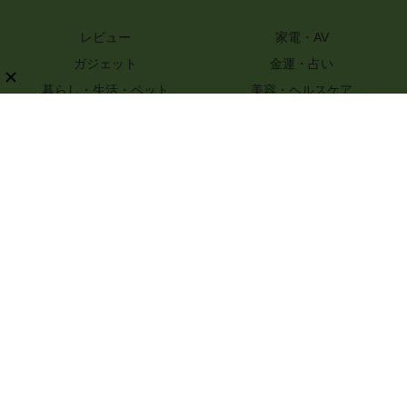
レビュー
家電・AV
ガジェット
金運・占い
暮らし・生活・ペット
美容・ヘルスケア
知識
ハンドメイド・DIY
グルメ・レシピ
文具・ホビー・カメラ
スポーツ・アウトドア
嗜好品
ファッション
PR
特選街webについて
ライター一覧
プライバシーポリシー
お問い合わせ
記事コンテンツ制作のご相談
運営会社情報
© 2017-2026 Boutique-sha, Inc. All rights reserved..