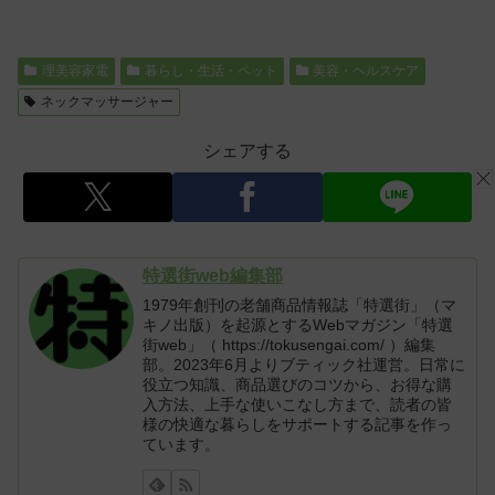
理美容家電
暮らし・生活・ペット
美容・ヘルスケア
ネックマッサージャー
シェアする
特選街web編集部
1979年創刊の老舗商品情報誌「特選街」（マ
キノ出版）を起源とするWebマガジン「特選
街web」（ https://tokusengai.com/ ）編集
部。2023年6月よりブティック社運営。日常に
役立つ知識、商品選びのコツから、お得な購
入方法、上手な使いこなし方まで、読者の皆
様の快適な暮らしをサポートする記事を作っ
ています。