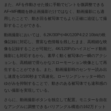
また、AFを作動させた後に手動でピントを微調整できる
AF+MF機能を静止画撮影だけではなく、動画撮影にも適
用したことで、動き回る被写体でもより正確に追従して撮
影することができる。
動画撮影においては、6.2K/30Pや4K/120P4:2:2 10bitの映
像記録に対応し、豊富な色情報を残したまま、高精細な映
像を記録することが可能だ。4K/120Pのハイスピード動画
撮影にも対応するから、素早く動く被写体の一瞬のアクシ
ョンも、高精細で滑らかなスローモーション映像として再
生することができる。また、動画撮影時のセンサー読み出
し速度を1/180秒まで高速化。ローリングシャッター時の
ゆがみを抑制することで、動きのある被写体でも違和感の
ない撮影を実現している。
さらに、動画撮影ボタンを独立して配置。モニターを自在
なアングルに調整できるバリアングル構造の162万ドット