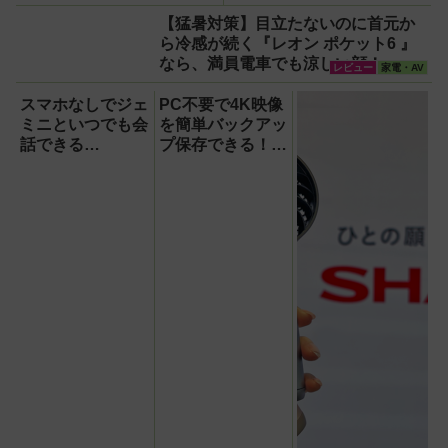
訳・要約までこなすAIボイ
【猛暑対策】目立たないのに首元か
スレコーダー！【議事録作
ら冷感が続く『レオン ポケット6 』
成】
なら、満員電車でも涼しい顔！
レビュー
家電・AV
スマホなしでジェ
PC不要で4K映像
ミニといつでも会
を簡単バックアッ
話できる
プ保存できる！プ
『Google Home
ロスペックのハイ
スピーカー』で未
ビジョンレコーダ
来がわが家にやっ
ー『HVE705-
てきた！【なぜな
PRO』
ぜ期対策にも】