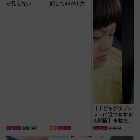
テム『USBKIT』】
が見えない
顔して45W出力＆
『baramood（パ
4台同時充電の本
ラムード）』4種
格派『RORRY
使い比べ
CharmGo オール
インミニ』でスマ
ホもモバイルファ
ンもノートPCも
安心
【子どもがタブレ
ットに近づきすぎ
る問題】車載モニ
ターをAndroid化
レビュー
家電・AV
PR
レビュー
レビュー
Android
するオットキャス
ト「OTTOAIBOX