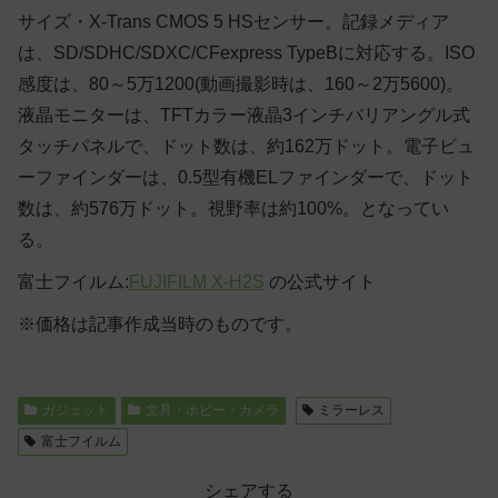
サイズ・X-Trans CMOS 5 HSセンサー。記録メディア
は、SD/SDHC/SDXC/CFexpress TypeBに対応する。ISO
感度は、80～5万1200(動画撮影時は、160～2万5600)。
液晶モニターは、TFTカラー液晶3インチバリアングル式
タッチパネルで、ドット数は、約162万ドット。電子ビュ
ーファインダーは、0.5型有機ELファインダーで、ドット
数は、約576万ドット。視野率は約100%。となってい
る。
富士フイルム:
FUJIFILM X-H2S
の公式サイト
※価格は記事作成当時のものです。
ガジェット
文具・ホビー・カメラ
ミラーレス
富士フイルム
シェアする