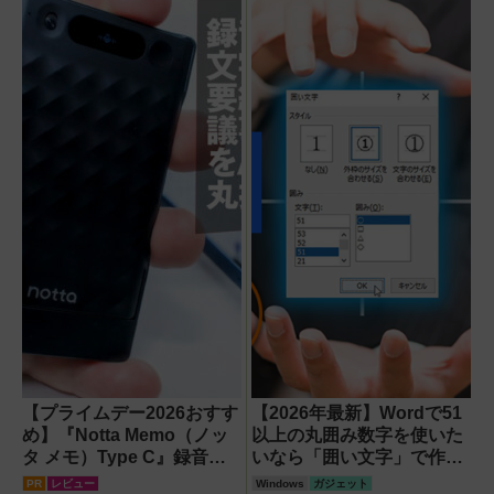
P3 Pro」を試し
てみた結果
【プライムデー2026おすす
【2026年最新】Wordで51
め】『Notta Memo（ノッ
以上の丸囲み数字を使いた
タ メモ）Type C』録音か
いなら「囲い文字」で作る
らAI自動文字起こし・翻
【Windows】
PR
レビュー
Windows
ガジェット