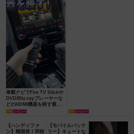
【試用レポート】
車載ナビでFire TV Stickや
DVD/Blu-rayプレーヤーな
どのHDMI機器を映す最短
ルート。USB接続だけで
PR
レビュー
PR
レビュー
Apple CarPlayもワイヤレ
ス化できる新機軸アダプタ
【ハンディファ
【モバイルバッテ
ーを徹底解説【データシス
ン】韓国発！羽根
リー】キュートな