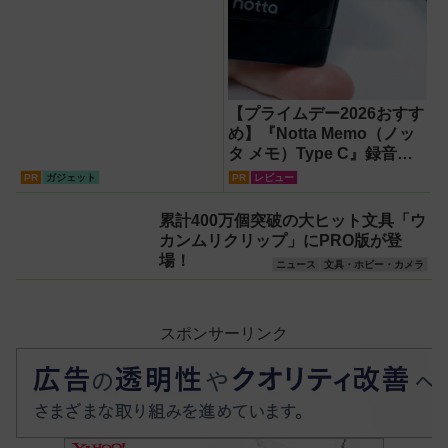
【プライムデー2026おすす
め】『Notta Memo（ノッ
タ メモ）Type C』録音か
らAI自動文字起こし・翻
PR
ガジェット
PR
レビュー
訳・要約までこなすAIボイ
スレコーダー！【議事録作
累計400万個突破の大ヒット文具「ウ
成】
カンムリクリップ」にPRO版が登
場！
ニュース
文具・ホビー・カメラ
スポンサーリンク