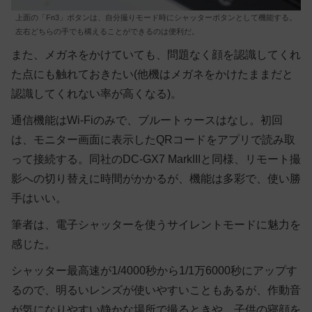
上面の「Fn3」ボタンは、自分撮りモード時にシャッターボタンとして機能する。
左右どちらの手でも構えることができるのは便利だ。
また、メガネをかけていても、問題なく顔を認識してくれ
た点にも触れておきたい(他機はメガネをかけたままだと
認識してくれない率が高くなる)。
通信機能はWi-Fiのみで、ブルートゥースはなし。初回
は、モニター画面に表示したQRコードをアプリで読み取
って接続する。同社のDC-GX7 MarkIIIと同様、リモート撮
影への切り替えに時間がかかるが、機能は多彩で、使い勝
手はいい。
筆者は、電子シャッターを使うサイレントモードに魅力を
感じた。
シャッター最高速が1/4000秒から1/1万6000秒にアップす
るので、明るいレンズが使いやすいこともあるが、作動音
が気になりやすい静かな場所で撮るときや、子供の寝顔を