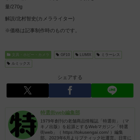
量/270g
解説/北村智史(カメラライター)
※価格は記事制作時のものです。
文具・ホビー・カメラ
GF10
LUMIX
ミラーレス
ルミックス
シェアする
特選街web編集部
1979年創刊の老舗商品情報誌「特選街」（マ
キノ出版）を起源とするWebマガジン「特選
街web」（ https://tokusengai.com/ ）編集
部。2023年6月よりブティック社運営。日常に