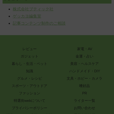
株式会社ブティック社
ゲッカヨ編集室
記事コンテンツ制作のご相談
レビュー
家電・AV
ガジェット
金運・占い
暮らし・生活・ペット
美容・ヘルスケア
知識
ハンドメイド・DIY
グルメ・レシピ
文具・ホビー・カメラ
スポーツ・アウトドア
嗜好品
ファッション
PR
特選街webについて
ライター一覧
プライバシーポリシー
お問い合わせ