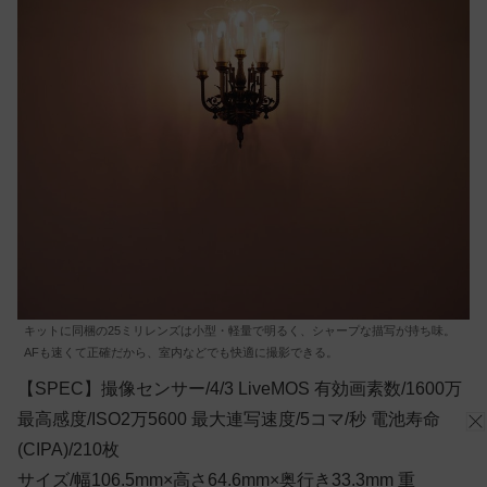
キットに同梱の25ミリレンズは小型・軽量で明るく、シャープな描写が持ち味。
AFも速くて正確だから、室内などでも快適に撮影できる。
【SPEC】撮像センサー/4/3 LiveMOS 有効画素数/1600万
最高感度/ISO2万5600 最大連写速度/5コマ/秒 電池寿命
(CIPA)/210枚
サイズ/幅106.5mm×高さ64.6mm×奥行き33.3mm 重