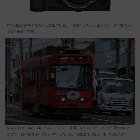
見た目は従来モデルのX-T2に似ているが、撮像センサーもエンジンも新型になっ
て高性能化を実現。
X-T3の作例。50〜230ミリレンズでAF・連写した中の1コマ。AFが強化されたお
かげで、動く被写体をとらえやすくなった。高速連写でもピントの精度は良好