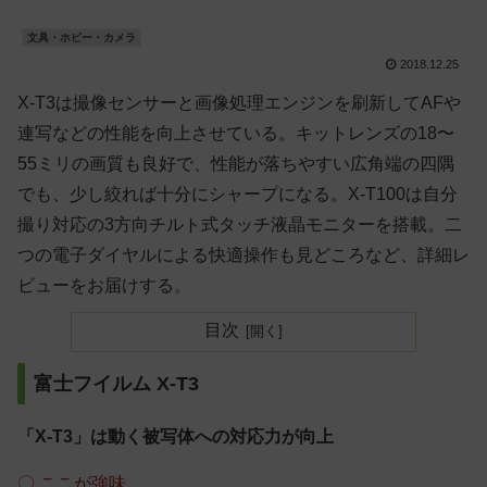
文具・ホビー・カメラ
2018.12.25
X-T3は撮像センサーと画像処理エンジンを刷新してAFや
連写などの性能を向上させている。キットレンズの18〜
55ミリの画質も良好で、性能が落ちやすい広角端の四隅
でも、少し絞れば十分にシャープになる。X-T100は自分
撮り対応の3方向チルト式タッチ液晶モニターを搭載。二
つの電子ダイヤルによる快適操作も見どころなど、詳細レ
ビューをお届けする。
目次
富士フイルム X‐T3
「X-T3」は動く被写体への対応力が向上
〇 ここが強味