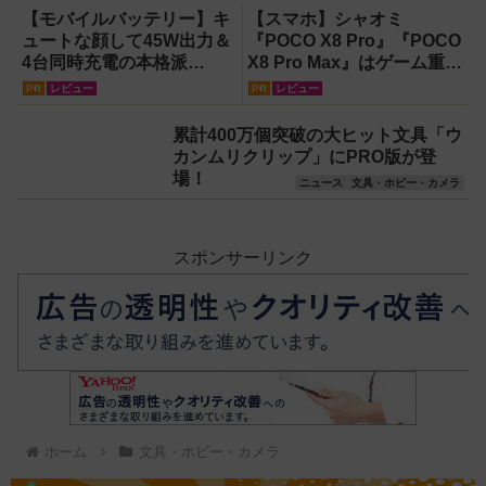
【モバイルバッテリー】キ
【スマホ】シャオミ
ュートな顔して45W出力＆
『POCO X8 Pro』『POCO
4台同時充電の本格派
X8 Pro Max』はゲーム重視
『RORRY CharmGo オー
ならコスパ最強クラス！
PR
レビュー
PR
レビュー
ルインミニ』でスマホもモ
【試用レポート】
バイルファンもノートPC
累計400万個突破の大ヒット文具「ウ
も安心
カンムリクリップ」にPRO版が登
場！
ニュース
文具・ホビー・カメラ
スポンサーリンク
ホーム
文具・ホビー・カメラ