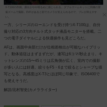
X-T100の作例。露出がやや明るめに感じられる。ダブルズームキットに同梱の望
遠ズームで撮影。EVFがあると顔でカメラが支えられるので、ブレが抑えやす
い。
一方、シリーズのローエンドを受け持つX-T100は、自分
撮り対応の3方向チルト式タッチ液晶モニターを搭載。二
つの電子ダイヤルによる快適操作も見どころだ。
AFは、画面中央部だけが位相差検出が可能なハイブリッ
ド。動体追従はまずまずだが、連写は6コマ/秒止まり。キ
ットレンズの15〜45ミリは広角側が広く、室内での撮影
が多い人には好適。絞りをF5・6まで絞るとシャープな描
写となる。高感度はX-T3とほぼ同じ印象で、ISO6400で
も使えそうだ。
解説/北村智史(カメラライター)