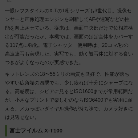
だ。
一眼レフスタイルのX-Tの1桁シリーズも3世代目。撮像セ
ンサーと画像処理エンジンを刷新してAFや連写などの性
能を向上させている。従来は、画面中央部だけで位相差検
出が可能だったが、本機では、画面のほぼ全体をカバーす
る117点に強化。電子シャッター使用時は、20コマ/秒の
高速連写も実現した。実写でも、動く被写体に対する食い
つきがよくなったのが実感できた。
キットレンズの18〜55ミリの画質も良好で、性能が落ち
やすい広角端の四隅でも、少し絞れば十分にシャープにな
る。高感度は、シビアに見るとISO1600までが常用範囲だ
が、小さなプリントで楽しむのならISO6400でも実用に耐
える。メカっぽいダイヤル操作が持ち味で、カメラ好きに
は見逃せない。
富士フイルム X-T100