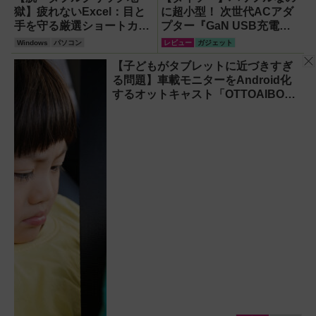
版】
インミニ』でスマ
獄】疲れないExcel：目と
に超小型！ 次世代ACアダ
ホもモバイルファ
手を守る厳選ショートカッ
プター『GaN USB充電
ンもノートPCも
ト7選【Windows】
器』がすごすぎる！
Windows
パソコン
レビュー
ガジェット
安心
【子どもがタブレットに近づきすぎ
る問題】車載モニターをAndroid化
するオットキャスト「OTTOAIBOX
P3 Pro」を試してみた結果