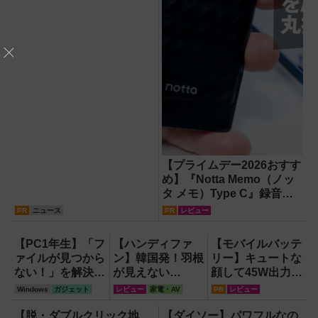
【プライムデー2026おすす
め】『Notta Memo（ノッ
タ メモ）Type C』録音か
らAI自動文字起こし・翻
PR
ニュース
PR
レビュー
訳・要約までこなすAIボイ
スレコーダー！【議事録作
【PC1年生】「フ
【ハンディファ
【モバイルバッテ
成】
ァイルが見つから
ン】韓国発！羽根
リー】キュートな
ない！」を解決す
が見えない
顔して45W出力＆
る方法
『baramood（パ
4台同時充電の本
Windows
ガジェット
レビュー
家電・AV
PR
レビュー
【OneDrive対
ラムード）』4種
格派『RORRY
応・2026年最新
使い比べ
CharmGo オール
【脱・ダブルクリック地
【ダイソー】パワフルなの