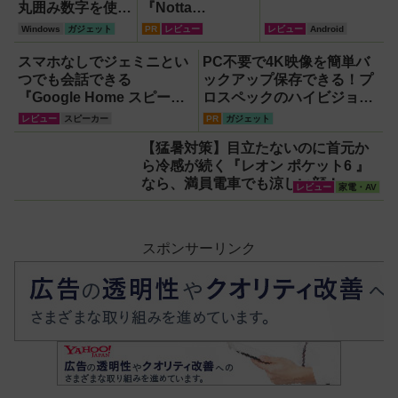
丸囲み数字を使い
『Notta
たいなら「囲い文
Memo（ノッタ
Windows
ガジェット
PR
レビュー
レビュー
Android
字」で作る
メモ）Type C』
【Windows】
録音からAI自動文
スマホなしでジェミニとい
PC不要で4K映像を簡単バ
字起こし・翻訳・
つでも会話できる
ックアップ保存できる！プ
要約までこなすAI
『Google Home スピーカ
ロスペックのハイビジョン
ボイスレコーダ
ー』で未来がわが家にやっ
レコーダー『HVE705-
レビュー
スピーカー
PR
ガジェット
ー！【議事録作
てきた！【なぜなぜ期対策
PRO』
【猛暑対策】目立たないのに首元か
成】
にも】
ら冷感が続く『レオン ポケット6 』
なら、満員電車でも涼しい顔！
レビュー
家電・AV
スポンサーリンク