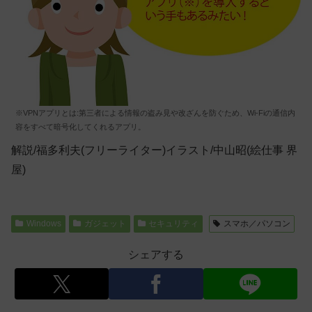
※VPNアプリとは:第三者による情報の盗み見や改ざんを防ぐため、Wi-Fiの通信内
容をすべて暗号化してくれるアプリ。
解説/福多利夫(フリーライター)イラスト/中山昭(絵仕事 界
屋)
Windows
ガジェット
セキュリティ
スマホ／パソコン
シェアする