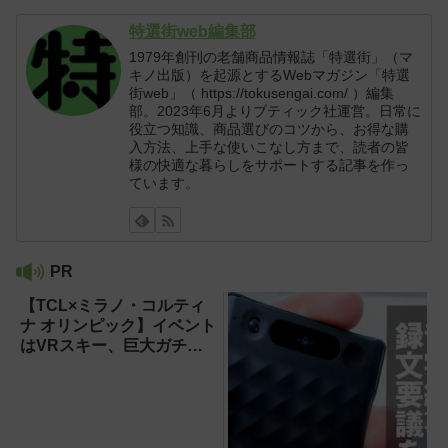
特選街web編集部
1979年創刊の老舗商品情報誌「特選街」（マ
キノ出版）を起源とするWebマガジン「特選
街web」（ https://tokusengai.com/ ）編集
部。2023年6月よりブティック社運営。日常に
役立つ知識、商品選びのコツから、お得な購
入方法、上手な使いこなし方まで、読者の皆
様の快適な暮らしをサポートする記事を作っ
ています。
PR
【TCL×ミラノ・コルティ
ナ オリンピック】イベント
はVRスキー、巨大ガチャ
などのイマーシブ体験が目
白押し！【PR】