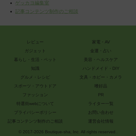
ゲッカヨ編集室
記事コンテンツ制作のご相談
レビュー
家電・AV
ガジェット
金運・占い
暮らし・生活・ペット
美容・ヘルスケア
知識
ハンドメイド・DIY
グルメ・レシピ
文具・ホビー・カメラ
スポーツ・アウトドア
嗜好品
ファッション
PR
特選街webについて
ライター一覧
プライバシーポリシー
お問い合わせ
記事コンテンツ制作のご相談
運営会社情報
© 2017-2026 Boutique-sha, Inc. All rights reserved..