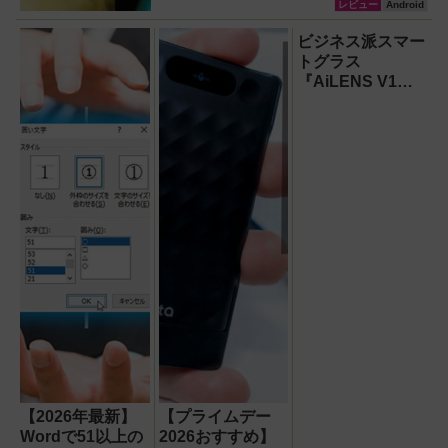
レビュー
Android
ビジネス派スマー
トグラス
『AiLENS V1』
を体験:プレゼ
ン、会議、リアル
タイム翻訳に使え
て8万円台！
【2026年最新】
【プライムデー
Wordで51以上の
2026おすすめ】