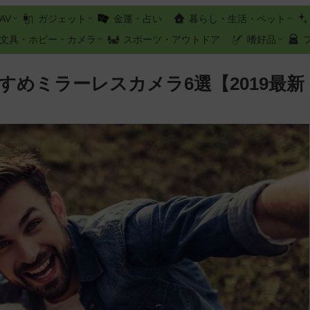
AV
ガジェット
金運・占い
暮らし・生活・ペット
文具・ホビー・カメラ
スポーツ・アウトドア
嗜好品
すめミラーレスカメラ6選【2019最新