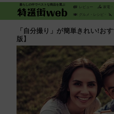
暮らしの中でベストな商品を選ぶ
レビュー
家電・
グルメ・レシピ
「自分撮り」が簡単きれい!おす
版】