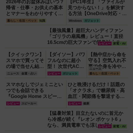
ト「OTTOAIBOX
音からAI自動文字
2026年のお盆休みはいつ？
【PC1年生】「ファイルが
P3 Pro」を試し
起こし・翻訳・要
帰省・仕事・お供えの基本
見つからない！」を解決す
てみた結果
約までこなすAIボ
とマナーをわかりやすく解
る方法【OneDrive対応・
イスレコーダー！
説
2026年最新版】
暮らし・生活・ペット
知識
Windows
ガジェット
【議事録作成】
【最強風量】超巨大ハンディファン
「ゴリラの扇風機」レビュー！直径
16.5cmの巨大ファンで想像以上の涼
レビュー
家電・AV
しさを体感
【クイックワン】
【ダイソー】パワ
【熱中症から命を
スマホで買ってそ
フルなのに超小
守る】空気入れ不
の場で当せん結果
型！ 次世代ACア
要で全身を冷やす
ニュース
がわかるネット専
ダプター『GaN
『ワンタッチアイ
ニュース
金運・占い
レビュー
ガジェット
暮らし・生活・ペット
用宝くじのしくみ
USB充電器』が
スバス』。子ども
と買い方
すごすぎる！
たちのスポーツ現
スマホなしでジェミニとい
ひと晩浸けるだけ！話題の
場に1台置くべき
つでも会話できる
「オクラ水」で糖尿病・高
理由
『Google Home スピーカ
血圧・関節痛を撃退する簡
ー』で未来がわが家にやっ
単習慣【2026年最新版】
レビュー
スピーカー
レビュー
健康
てきた！【なぜなぜ期対策
【猛暑対策】目立たないのに首元か
にも】
ら冷感が続く『レオン ポケット6 』
なら、満員電車でも涼しい顔！
レビュー
家電・AV