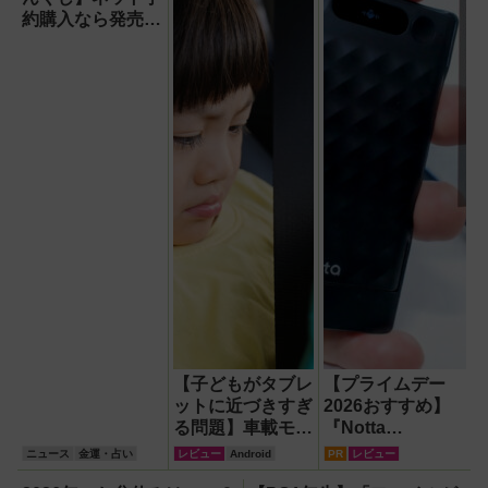
約購入なら発売前
でも買える！1
等・前後賞5,000
万円が狙える宝く
じを解説
【子どもがタブレ
【プライムデー
ットに近づきすぎ
2026おすすめ】
る問題】車載モニ
『Notta
ターをAndroid化
Memo（ノッタ メ
ニュース
金運・占い
レビュー
Android
PR
レビュー
するオットキャス
モ）Type C』録