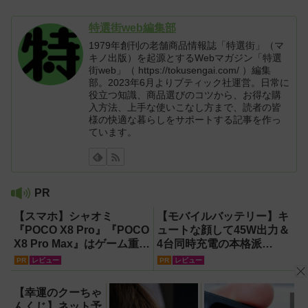
特選街web編集部
1979年創刊の老舗商品情報誌「特選街」（マ
キノ出版）を起源とするWebマガジン「特選
街web」（ https://tokusengai.com/ ）編集
部。2023年6月よりブティック社運営。日常に
役立つ知識、商品選びのコツから、お得な購
入方法、上手な使いこなし方まで、読者の皆
様の快適な暮らしをサポートする記事を作っ
ています。
PR
【スマホ】シャオミ
【モバイルバッテリー】キ
『POCO X8 Pro』『POCO
ュートな顔して45W出力＆
X8 Pro Max』はゲーム重視
4台同時充電の本格派
ならコスパ最強クラス！
『RORRY CharmGo オー
PR
レビュー
PR
レビュー
【試用レポート】
ルインミニ』でスマホもモ
バイルファンもノートPCも
【幸運のクーちゃ
安心
んくじ】ネット予