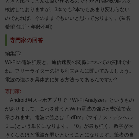
ときと比べてどんな違いがあるのですか?中継機の購入を
検討しておりますが、3本でも2本でもあまり変わらない
のであれば、今のままでもいいと思っております。(匿名
希望 住所・年齢不明)
専門家の回答
編集部:
Wi-Fiの電波強度と、通信速度の関係についての質問です
ね。フリーライターの福多利夫さんに聞いてみましょう。
電波の強さを具体的に知る方法ってあるんですか?
専門家:
「Android用スマホアプリで『Wi-Fi Analyzer』というもの
がありまして、これを使うとWi-Fi電波の強さが数値で表
示されます。電波の強さは『-dBm』(マイナス・デシベル
ミニ)という単位になります。『0』が最も強く、数字が大
きくなるほど電波が弱いということになります。筆者の自