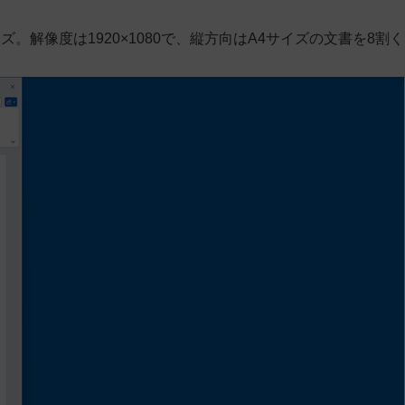
解像度は1920×1080で、縦方向はA4サイズの文書を8割く