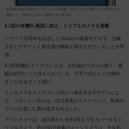
超広角+広角+望遠のトリプルカメラを搭載。広角カメラは撮影シーンの明るさを
識別して、F値が1.5と2.4に瞬時に切り替わる。
6.1型の有機EL画面に加え、トリプルカメラを搭載
シリーズ10周年を記念したGalaxyの最新モデルで、洗練
されたデザインと最先端の機能を両立させていることが特
徴。
6.1型有機ELディスプレイは、左右端のベゼルが細く、横
幅は約70ミリに抑えられている。片手でほとんどの操作
をこなせるサイズ感だ。
インカメラをディスプレイ内に一体化するデザインによ
り、フロントパネルは、ほぼ全面がスクリーンに。動画や
ゲームを楽しむ際の迫力も向上した。
アウトカメラは、超広角から光学2倍までをカバーするト
リプルカメラ。約1200万画素のメインカメラは、光を効