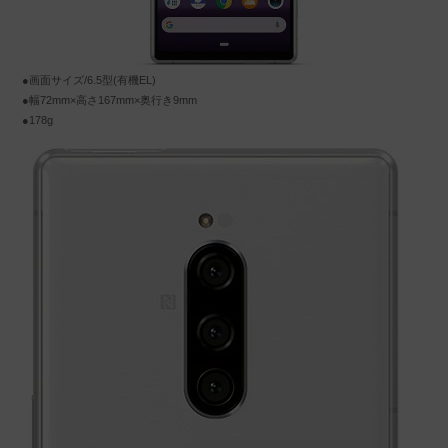
●画面サイズ/6.5型(有機EL)
●幅72mm×高さ167mm×奥行き9mm
●178g