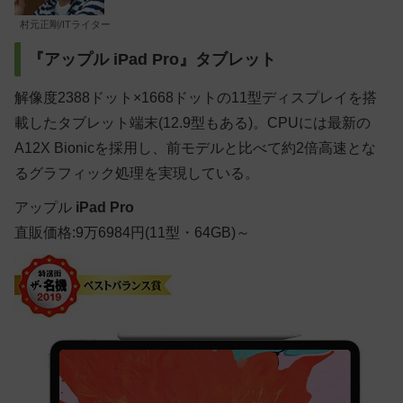
村元正剛/ITライター
『アップル iPad Pro』タブレット
解像度2388ドット×1668ドットの11型ディスプレイを搭
載したタブレット端末(12.9型もある)。CPUには最新の
A12X Bionicを採用し、前モデルと比べて約2倍高速とな
るグラフィック処理を実現している。
アップル
iPad Pro
直販価格:9万6984円(11型・64GB)～