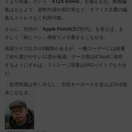
トより高速」という「
A12X Bionic
」を備える点。動画編
集はもとより、資料作成や表計算など、オフィス文書の編
集もストレスなく利用可能。
さらに、別売の「
Apple Pencil
(第2世代)」を使えば、ま
さしく「紙とペン」感覚でメモ書きもこなせる。
画面サイズは大小2種類があるが、一般ユーザーには軽量
で持ち運びやすい11型が最適。データ類はiCloudに保存
するようにすれば、ストレージ容量は64Gバイトでも十分
だ。
「処理性能は申し分なし。別売キーボードを使えば2in1端
末にもなる。」