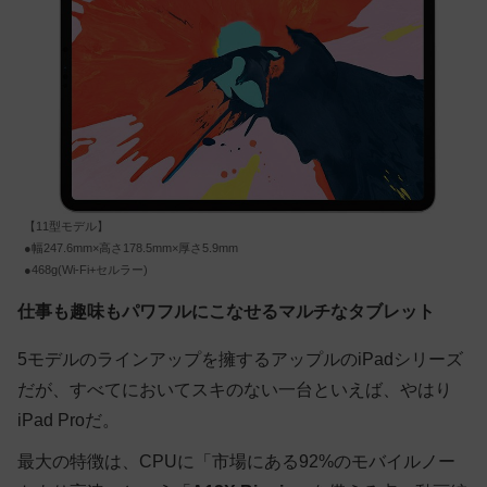
【11型モデル】
●幅247.6mm×高さ178.5mm×厚さ5.9mm
●468g(Wi-Fi+セルラー)
仕事も趣味もパワフルにこなせるマルチなタブレット
5モデルのラインアップを擁するアップルのiPadシリーズ
だが、すべてにおいてスキのない一台といえば、やはり
iPad Proだ。
最大の特徴は、CPUに「市場にある92%のモバイルノー