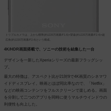
トリプルカメラは、上から標準(約1220万画素/F1.6)+望遠(約1220万画素/F2.4)+超
広角(約1220万画素/F2.4)という構成。
4K/HDR画面搭載で、ソニーの技術を結集した一台
デザインを一新したXperiaシリーズの最新フラッグシッ
プ。
最大の特徴は、アスペクト比が21対9で4K画質のシネマワ
イドディスプレイ。映画とほぼ同比率なので、「Netflix」
などの映画コンテンツをフルスクリーンで楽しめる。画面
を分割して二つのアプリを同時に使うマルチウインドウの
利便性も向上した。