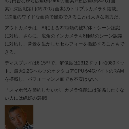
3万円台ながら広角(約2400万画素)+超広角(約800万画
素)+深度測定用(約200万画素)のトリプルカメラを搭載。
120度のワイドな画角で撮影できることは大きな魅力だ。
アウトカメラは、AIによる22種類の被写体・シーン認識
に対応。さらに、広角のインカメラも8種類のシーン認識
に対応し、背景を生かしたセルフィーを撮影することもで
きる。
ディスプレイは6.15型で、解像度は2312ドット×1080ドッ
ト。最大2.2GヘルツのオクタコアCPUや4GバイトのRAM
を搭載し、パフォーマンス面でも不安はない。
「スマホ代を節約したいが、カメラ性能には妥協したくな
い人には絶好の選択!」