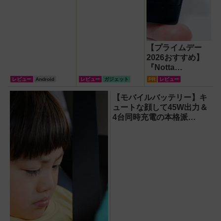
【プライムデー
2026おすすめ】
『Notta
Memo（ノッタ メ
レビュー
Android
レビュー
ガジェット
PR
レビュー
モ）Type C』録
音からAI自動文字
【モバイルバッテリー】キ
起こし・翻訳・要
ュートな顔して45W出力＆
約までこなすAIボ
4台同時充電の本格派
イスレコーダー！
『RORRY CharmGo オー
【議事録作成】
ルインミニ』でスマホもモ
バイルファンもノートPCも
安心