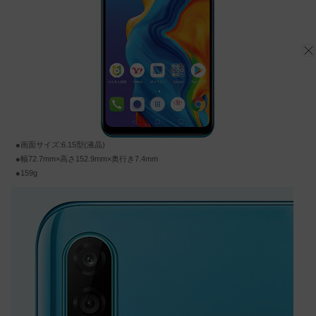
●画面サイズ:6.15型(液晶)
●幅72.7mm×高さ152.9mm×奥行き7.4mm
●159g