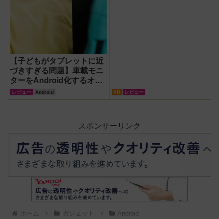
【子どもがタブレットに近
づきすぎる問題】車載モニ
ターをAndroid化するオッ
トキャスト「OTTOAIBOX
レビュー
Android
PR
レビュー
P3 Pro」を試してみた結果
スポンサーリンク
ホーム
ガジェット
Android