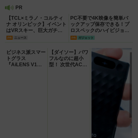
PR
【TCL×ミラノ・コルティ
PC不要で4K映像を簡単バ
ナ オリンピック】イベント
ックアップ保存できる！プ
はVRスキー、巨大ガチャ
ロスペックのハイビジョン
などのイマーシブ体験が目
レコーダー『HVE705-
PR
ニュース
PR
ガジェット
白押し！【PR】
PRO』
ビジネス派スマー
【ダイソー】パワ
トグラス
フルなのに超小
『AiLENS V1』
型！ 次世代ACア
を体験:プレゼ
ダプター『GaN
ン、会議、リアル
USB充電器』が
タイム翻訳に使え
すごすぎる！
て8万円台！