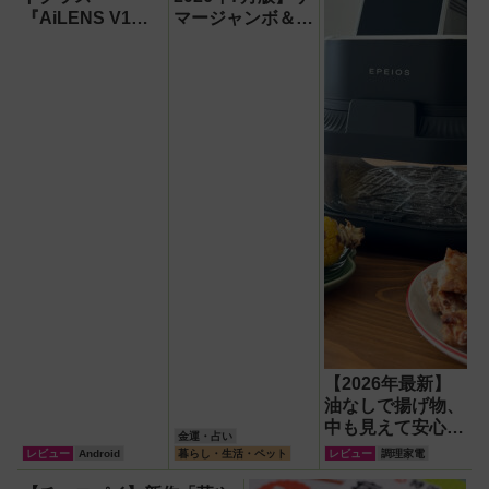
『AiLENS V1』
マージャンボ＆財
を体験:プレゼ
布の新調に最適な
ン、会議、リアル
開運日は？
タイム翻訳に使え
て8万円台！
【2026年最新】
油なしで揚げ物、
中も見えて安心な
金運・占い
ノンフライヤー
レビュー
Android
暮らし・生活・ペット
レビュー
調理家電
『ガラスボウルエ