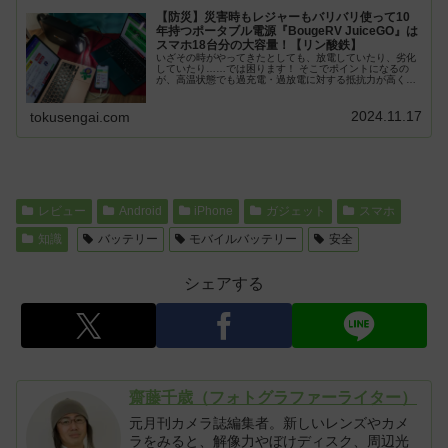
【防災】災害時もレジャーもバリバリ使って10
年持つポータブル電源『BougeRV JuiceGO』は
スマホ18台分の大容量！【リン酸鉄】
いざその時がやってきたとしても、放電していたり、劣化
していたり……では困ります！ そこでポイントになるの
が、高温状態でも過充電・過放電に対する抵抗力が高く、
火災や爆発などのリスクを下げられて、安全性が高いと評
判の「リン酸鉄リチウムイオン電池...
2024.11.17
tokusengai.com
レビュー
Android
iPhone
ガジェット
スマホ
知識
バッテリー
モバイルバッテリー
安全
シェアする
齋藤千歳（フォトグラファーライター）
元月刊カメラ誌編集者。新しいレンズやカメ
ラをみると、解像力やぼけディスク、周辺光