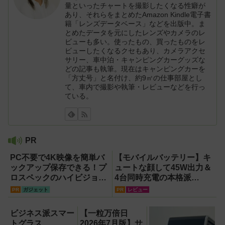
量といったチャートを撮影したくなる性癖が
あり、それらをまとめたAmazon Kindle電子書
籍「レンズデータベース」などを出版中。ま
とめたデータを元にしたレンズやカメラのレ
ビューも多い。使ったもの、買ったものをレ
ビューしたくなるクセもあり、カメラアクセ
サリー、車中泊・キャンピングカーグッズな
どの記事も執筆。現在はキャンピングカーを
「方丈号」と名付け、約9㎡の仕事部屋とし
て、車内で撮影や執筆・レビューなどを行っ
ている。
PR
PC不要で4K映像を簡単バ
【モバイルバッテリー】キ
ックアップ保存できる！プ
ュートな顔して45W出力＆
ロスペックのハイビジョン
4台同時充電の本格派
レコーダー『HVE705-
『RORRY CharmGo オー
PR
ガジェット
PR
レビュー
PRO』
ルインミニ』でスマホもモ
バイルファンもノートPCも
ビジネス派スマー
【一粒万倍日
安心
トグラス
2026年7月版】サ