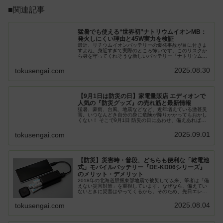
■関連記事
猛暑でも使える“世界初”ナトリウムイオンMB：
発火しにくい理由と45W実力を検証
最近、リチウムイオンバッテリーの爆発事故が目に付きま
すよね。身近すぎて実際のところ怖いです。このリスクか
ら身を守ってくれそうな新しいバッテリー『ナトリウムイ
オンモバイルバッテリー』が世界ではじめてエレコムから
発売されているというので、実際ど...
2025.08.30
tokusengai.com
【9月1日は防災の日】家電量販店 エディオンで
人気の『防災グッズ』の売れ筋と最新情報
猛暑、豪雨、台風、地震などなど、近年増えている激甚災
害。いつなんどき自分の身に危険が降りかかってもおかし
くない！ そこで9月1日 防災の日にあわせ、備えあれば憂
いなしの防災グッズを確保しておきましょう。今回紹介す
るのは、全国で約1,200店...
2025.09.01
tokusengai.com
【防災】災害時・普段、どちらも便利な「乾電池
式」モバイルバッテリー『DE-KD06シリーズ』
のメリット・デメリット
2018年の北海道胆振東部地震で被災して以来、筆者は「備
えない災害対策」を重視しています。なぜなら、備えてい
ないときに災害はやってくるから。そのため、先日エレコ
ムから新しく発売された乾電池式モバイルバッテリー
「DE-KD06シリーズ」を普段...
2025.08.04
tokusengai.com