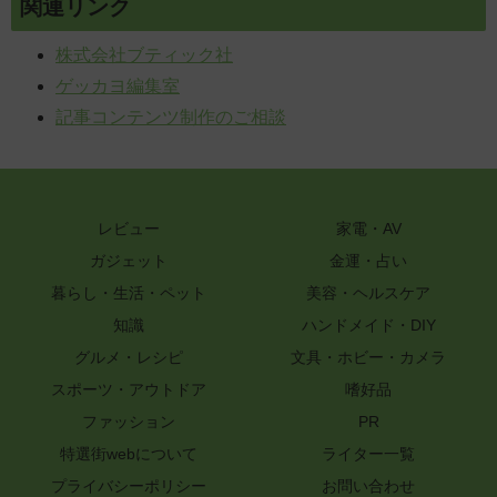
関連リンク
株式会社ブティック社
ゲッカヨ編集室
記事コンテンツ制作のご相談
レビュー
家電・AV
ガジェット
金運・占い
暮らし・生活・ペット
美容・ヘルスケア
知識
ハンドメイド・DIY
グルメ・レシピ
文具・ホビー・カメラ
スポーツ・アウトドア
嗜好品
ファッション
PR
特選街webについて
ライター一覧
プライバシーポリシー
お問い合わせ