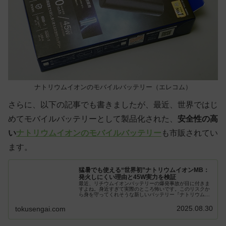
ナトリウムイオンのモバイルバッテリー（エレコム）
さらに、以下の記事でも書きましたが、最近、世界ではじ
めてモバイルバッテリーとして製品化された、
安全性の高
い
ナトリウムイオンのモバイルバッテリー
も市販されてい
ます。
猛暑でも使える“世界初”ナトリウムイオンMB：
発火しにくい理由と45W実力を検証
最近、リチウムイオンバッテリーの爆発事故が目に付きま
すよね。身近すぎて実際のところ怖いです。このリスクか
ら身を守ってくれそうな新しいバッテリー『ナトリウムイ
オンモバイルバッテリー』が世界ではじめてエレコムから
発売されているというので、実際ど...
2025.08.30
tokusengai.com