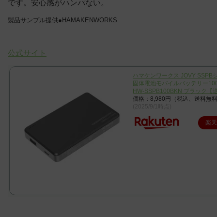
です。安心感がハンパない。
製品サンプル提供●HAMAKENWORKS
公式サイト
ハマケンワークス JOVY SSPB
固体電池モバイルバッテリー100
HW-SSPB100BKN ブラック
価格：8,980円（税込、送料無料
(2025/9/1時点)
楽