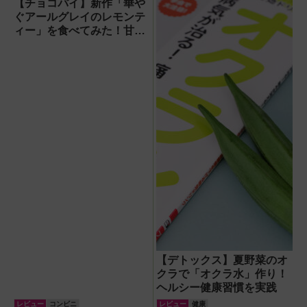
アフライヤー』で
【チョコパイ】新作「華や
唐揚げ＆焼きとう
ぐアールグレイのレモンテ
もろこしにチャレ
ィー」を食べてみた！甘さ
ンジ
すっきりで大人っぽく、初
夏にぴったり
【デトックス】夏野菜のオ
クラで「オクラ水」作り！
ヘルシー健康習慣を実践
レビュー
コンビニ
レビュー
健康