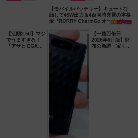
【モバイルバッテリー】キュートな
顔して45W出力＆4台同時充電の本格
派『RORRY CharmGo オールインミ
PR
レビュー
ニ』でスマホもモバイルファンもノ
ートPCも安心
【江頭2:50】マジ
【一粒万倍日
でうますぎる！
2026年6月版】財
『アサヒ EGA
布の新調・宝くじ
BEER（エガビア
購入に最適な開運
ー）』が待望の再
日は？
登場！