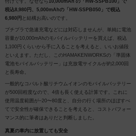
付けです。なぜなら
10,000mAh の「HW-SSPB100」で
税込8,980円、5,000mAhの「HW-SSPB050」で税込
6,980円
と結構お高いのです。
プチプラで急速充電などには対応しませんが、単純に電池
容量が10,000mAhのモバイルバッテリーを買えば、税込
1,100円くらいから手に入ることを考えると、いいお値段
といえます。ただし、このHAMAKENWORKSの「準固体
電池モバイルバッテリー」は充放電サイクルが約2,000回
と長寿命。
一般的なコバルト酸リチウムイオンのモバイルバッテリー
が500回程度なので、4倍も長く使える計算です。これに
使用温度範囲が−20〜80度と、自分の行く場所のほぼすべ
てで安全性が確保できることを考えると、コストパフォー
マンス的に筆者はありだと判断しました。
真夏の車内に放置しても安全