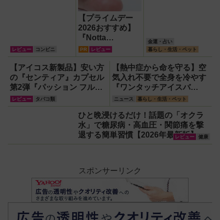
【プライムデー
2026おすすめ】
『Notta
金運・占い
Memo（ノッタ
レビュー
コンビニ
PR
レビュー
暮らし・生活・ペット
メモ）Type C』
録音からAI自動文
【アイコス新製品】安い方
【熱中症から命を守る】空
字起こし・翻訳・
の『センティア』カプセル
気入れ不要で全身を冷やす
要約までこなすAI
第2弾『パッション フルー
『ワンタッチアイスバ
ボイスレコーダ
ツ カプセル』で喫煙所にリ
ス』。子どもたちのスポー
レビュー
タバコ類
ニュース
暮らし・生活・ペット
ー！【議事録作
ゾート感を！
ツ現場に1台置くべき理由
ひと晩浸けるだけ！話題の「オクラ
成】
水」で糖尿病・高血圧・関節痛を撃
退する簡単習慣【2026年最新版】
レビュー
健康
スポンサーリンク