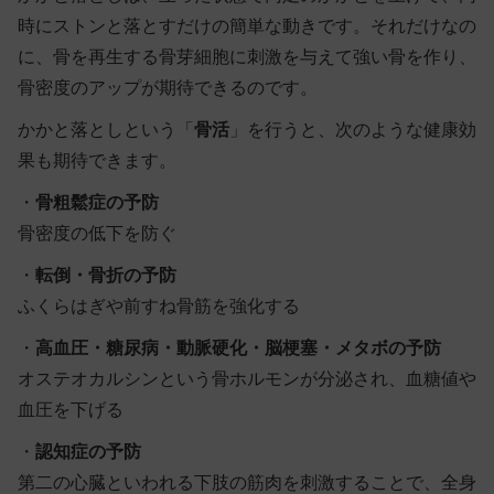
時にストンと落とすだけの簡単な動きです。それだけなの
に、骨を再生する骨芽細胞に刺激を与えて強い骨を作り、
骨密度のアップが期待できるのです。
かかと落としという「
骨活
」を行うと、次のような健康効
果も期待できます。
・
骨粗鬆症の予防
骨密度の低下を防ぐ
・
転倒・骨折の予防
ふくらはぎや前すね骨筋を強化する
・
高血圧・糖尿病・動脈硬化・脳梗塞・メタボの予防
オステオカルシンという骨ホルモンが分泌され、血糖値や
血圧を下げる
・
認知症の予防
第二の心臓といわれる下肢の筋肉を刺激することで、全身