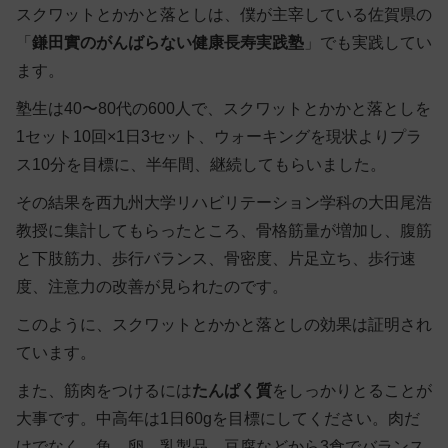
スクワットとかかと落としは、僕が主宰している佐賀県の
「
鎌田實のがんばらない健康長寿実践塾
」でも実践してい
ます。
塾生は40〜80代の600人で、スクワットとかかと落としを
1セット10回×1日3セット、ウォーキングを現状よりプラ
ス10分を目標に、半年間、継続してもらいました。
その結果を西九州大学リハビリテーション学科の大田尾浩
教授に集計してもらったところ、骨格筋量が増加し、腹筋
と下肢筋力、歩行バランス、骨密度、片足立ち、歩行速
度、注意力の改善が見られたのです。
このように、スクワットとかかと落としの効果は証明され
ています。
また、筋肉をつけるには
たんぱく質
をしっかりとることが
大事です。
中高年は1日60g
を目標にしてください。肉だ
けでなく、魚、卵、乳製品、豆腐などから3食でバランス