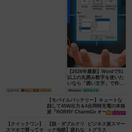
【2026年最新】Wordで51
以上の丸囲み数字を使いた
いなら「囲い文字」で作る
【Windows】
ニュース
暮らし・生活・ペット
Windows
ガジェット
【モバイルバッテリー】キュートな
顔して45W出力＆4台同時充電の本格
派『RORRY CharmGo オールインミ
PR
レビュー
ニ』でスマホもモバイルファンもノ
ートPCも安心
【クイックワン】
【脱・ダブルクリ
ビジネス派スマー
スマホで買ってそ
ック地獄】疲れな
トグラス