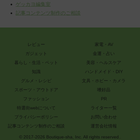
ゲッカヨ編集室
記事コンテンツ制作のご相談
レビュー
家電・AV
ガジェット
金運・占い
暮らし・生活・ペット
美容・ヘルスケア
知識
ハンドメイド・DIY
グルメ・レシピ
文具・ホビー・カメラ
スポーツ・アウトドア
嗜好品
ファッション
PR
特選街webについて
ライター一覧
プライバシーポリシー
お問い合わせ
記事コンテンツ制作のご相談
運営会社情報
© 2017-2026 Boutique-sha, Inc. All rights reserved..