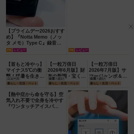
【プライムデー2026おすす
め】『Notta Memo（ノッ
タ メモ）Type C』録音か
らAI自動文字起こし・翻
PR
レビュー
PR
レビュー
訳・要約までこなすAIボイ
スレコーダー！【議事録作
【首もと冷やっ】
【一粒万倍日
【一粒万倍日
成】
マイナス5℃の衝
2026年6月版】財
2026年7月版】サ
撃！猛暑を生き抜
布の新調・宝くじ
マージャンボ＆財
ニュース
金運・占い
金運・占い
く携帯氷のう「ゴ
購入に最適な開運
布の新調に最適な
暮らし・生活・ペット
暮らし・生活・ペット
暮らし・生活・ペット
リラの冷棒」
日は？
開運日は？
【熱中症から命を守る】空
気入れ不要で全身を冷やす
『ワンタッチアイスバ
ス』。子どもたちのスポー
ツ現場に1台置くべき理由