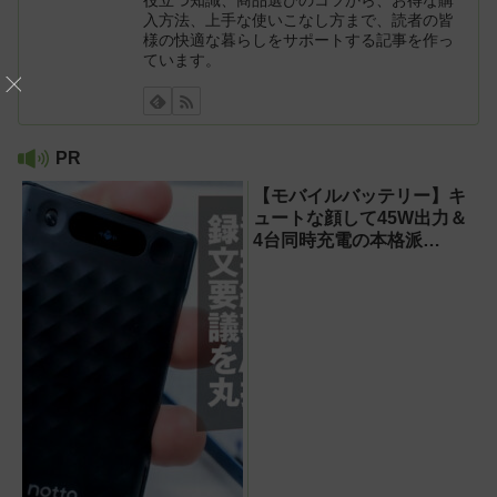
役立つ知識、商品選びのコツから、お得な購
入方法、上手な使いこなし方まで、読者の皆
様の快適な暮らしをサポートする記事を作っ
ています。
PR
【モバイルバッテリー】キ
ュートな顔して45W出力＆
4台同時充電の本格派
『RORRY CharmGo オー
ルインミニ』でスマホもモ
バイルファンもノートPCも
安心