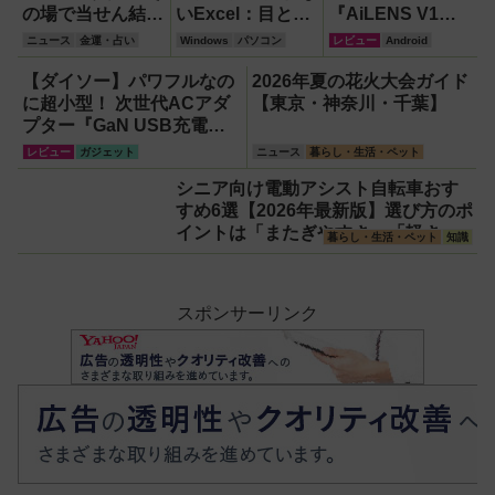
の場で当せん結果
いExcel：目と手
『AiLENS V1』
がわかるネット専
を守る厳選ショー
を体験:プレゼ
ニュース
金運・占い
Windows
パソコン
レビュー
Android
用宝くじのしくみ
トカット7選
ン、会議、リアル
と買い方
【Windows】
タイム翻訳に使え
【ダイソー】パワフルなの
2026年夏の花火大会ガイド
て8万円台！
に超小型！ 次世代ACアダ
【東京・神奈川・千葉】
プター『GaN USB充電
器』がすごすぎる！
レビュー
ガジェット
ニュース
暮らし・生活・ペット
シニア向け電動アシスト自転車おす
すめ6選【2026年最新版】選び方のポ
イントは「またぎやすさ」「軽さ」
暮らし・生活・ペット
知識
「足つきの良さ」
スポンサーリンク