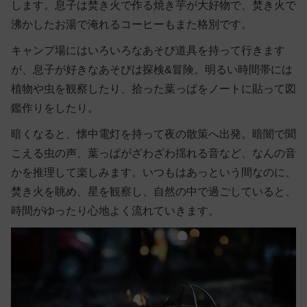
します。息子は焚き火で作る焼き芋が大好物で、焚き火で
沸かしたお湯で淹れるコーヒーもまた格別です。
キャンプ場にはいろいろなあそび道具を持って行きます
が、息子が好きなあそびは探検&冒険。明るい時間帯には
植物や虫を観察したり、拾った葉っぱをノートに貼って図
鑑作りをしたり。
暗くなると、懐中電灯を持って夜の散策へ出発。暗闇で聞
こえる虫の声、葉っぱがざわざわ揺れる音など、なんの音
かを推理して楽しみます。いつもはあっという間なのに、
焚き火を眺め、星を観察し、自然の中で過ごしていると、
時間がゆったり心地よく流れていきます。