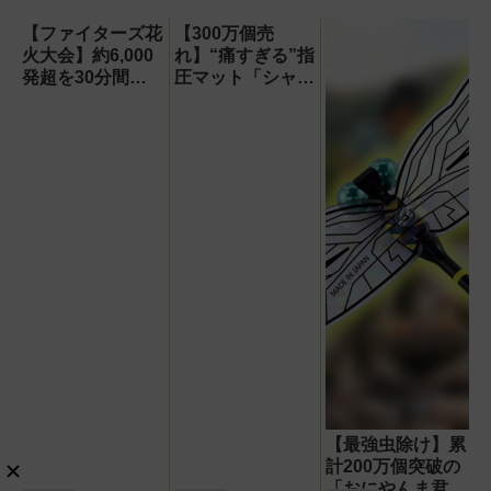
スレコーダー！【議事録作
【ファイターズ花
【300万個売
成】
火大会】約6,000
れ】“痛すぎる”指
発超を30分間打
圧マット「シャク
ち上げ！【8月8
ティマット」の新
日】
色を渋谷で体験で
きるイベント開
催！
【最強虫除け】累
計200万個突破の
「おにやんま君