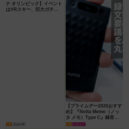
ナ オリンピック】イベント
はVRスキー、巨大ガチャ
などのイマーシブ体験が目
白押し！【PR】
【プライムデー2026おすす
め】『Notta Memo（ノッ
タ メモ）Type C』録音か
らAI自動文字起こし・翻
PR
ニュース
PR
レビュー
訳・要約までこなすAIボイ