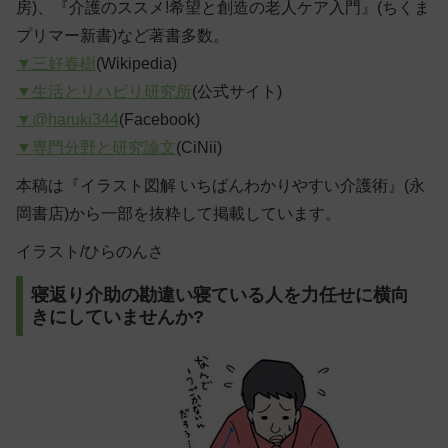
房)、『介護のススメ!希望と創造の老人ケア入門』(ちくま
プリマー新書)など著書多数。
▼三好春樹
(Wikipedia)
▼生活とリハビリ研究所
(公式サイト)
▼@haruki344
(Facebook)
▼専門分野と研究論文
(CiNii)
本稿は『イラスト図解 いちばんわかりやすい介護術』(永
岡書店)から一部を抜粋して掲載しています。
イラスト/ひらのんさ
寝返り介助の勘違い寝ている人を力任せに横向
きにしていませんか?