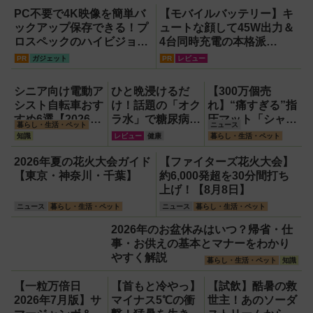
PC不要で4K映像を簡単バ
【モバイルバッテリー】キ
ックアップ保存できる！プ
ュートな顔して45W出力＆
ロスペックのハイビジョン
4台同時充電の本格派
レコーダー『HVE705-
『RORRY CharmGo オー
PR
ガジェット
PR
レビュー
PRO』
ルインミニ』でスマホもモ
バイルファンもノートPCも
シニア向け電動ア
ひと晩浸けるだ
【300万個売
安心
シスト自転車おす
け！話題の「オク
れ】“痛すぎる”指
すめ6選【2026年
ラ水」で糖尿病・
圧マット「シャク
暮らし・生活・ペット
ニュース
最新版】選び方の
高血圧・関節痛を
ティマット」の新
知識
レビュー
健康
暮らし・生活・ペット
ポイントは「また
撃退する簡単習慣
色を渋谷で体験で
ぎやすさ」「軽
【2026年最新
きるイベント開
2026年夏の花火大会ガイド
【ファイターズ花火大会】
さ」「足つきの良
版】
催！
【東京・神奈川・千葉】
約6,000発超を30分間打ち
さ」
上げ！【8月8日】
ニュース
暮らし・生活・ペット
ニュース
暮らし・生活・ペット
2026年のお盆休みはいつ？帰省・仕
事・お供えの基本とマナーをわかり
やすく解説
暮らし・生活・ペット
知識
【一粒万倍日
【首もと冷やっ】
【試飲】酷暑の救
2026年7月版】サ
マイナス5℃の衝
世主！あのソーダ