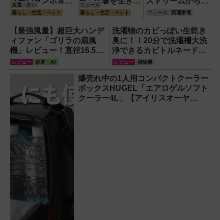
マージャンボ＆財
撃！猛暑を生き抜
ストリームから
金運・占い
ニュース
布の新調に最適な
く携帯氷のう「ゴ
『くだもの
暮らし・生活・ペット
暮らし・生活・ペット
ニュース
調理家電
開運日は？
リラの冷棒」
Vinegar（ビネガ
ー）』が登場！ス
【最強風量】超巨大ハンデ
洗濯物のカビっぽい生乾き
ッキリ美味しくて
ィファン「ゴリラの扇風
臭に！！20分で洗濯槽大洗
どハマり確定
機」レビュー！直径16.5cm
浄できるカビトルネード
の巨大ファンで想像以上の
Neo縦型用をガチ検証して
レビュー
家電・AV
レビュー
掃除機
涼しさを体感
分かった消臭効果
爆売れ中の1人用コンパクトクーラー
ボックスHUGEL「エアロゲルソフト
クーラー4L」【アイリスオーヤ
マ】！宇宙服の技術で保冷力も異次
元だった