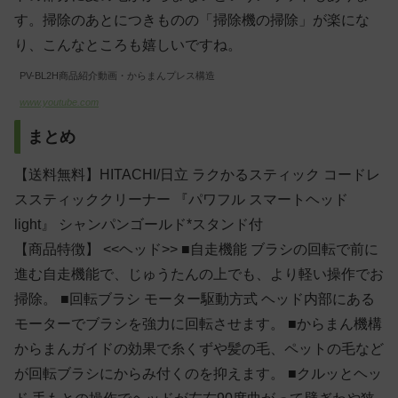
す。掃除のあとにつきものの「掃除機の掃除」が楽にな
り、こんなところも嬉しいですね。
PV-BL2H商品紹介動画・からまんプレス構造
www.youtube.com
まとめ
【送料無料】HITACHI/日立 ラクかるスティック コードレ
ススティッククリーナー 『パワフル スマートヘッド
light』
シャンパンゴールド*スタンド付
【商品特徴】 <<ヘッド>> ■自走機能 ブラシの回転で前に
進む自走機能で、じゅうたんの上でも、より軽い操作でお
掃除。 ■回転ブラシ モーター駆動方式 ヘッド内部にある
モーターでブラシを強力に回転させます。 ■からまん機構
からまんガイドの効果で糸くずや髪の毛、ペットの毛など
が回転ブラシにからみ付くのを抑えます。 ■クルッとヘッ