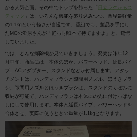
かる人気企画。その中でトップを飾った「
日立ラクかるス
ティック
」は、いろんな機能を盛り込みつつ、業界最軽量
の1.1kgという軽さが自慢です。番組でも、製品を手にし
たMCの蛍原さんが「軽っ! 指1本で持てますよ」と、驚愕
していました。
では、どんな掃除機か見ていきましょう。発売は昨年12
月中旬。商品には、本体のほか、パワーヘッド、延長パイ
プ、ACアダプター、スタンドなどが付属します。アタッ
チメントは、ハンディブラシと隙間用ノズル、ほうきブラ
シ。隙間用ノズルとほうきブラシは、スタンドのくぼみに
収納が可能で、ハンディブラシは本体にの先に付けっぱな
しにして使用します。本体と延長パイプ、パワーヘッドを
合体させ、実際に使うときの重量が1.1kgとなります。