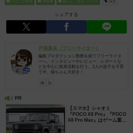
リビング家電
掃除機
暮らし・生活・ペット
日立
シェアする
戸張真央（フリーライター）
編集プロダクション勤務を経てフリーライタ
ーへ。インタビューやレビュー、レポートな
どを中心に執筆活動を行う。2人の息子を子育
て中。猫ちゃん大好き！
PR
【スマホ】シャオミ
『POCO X8 Pro』『POCO
X8 Pro Max』はゲーム重視
ならコスパ最強クラス！
【試用レポート】