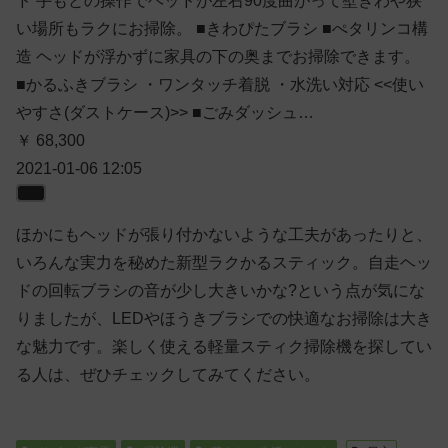
ド 手もとの操作でヘッドが左右90度曲がって壁ぎわや狭
い場所もラクにお掃除。 ■きわぴたブラシ ■ぺタリンコ構
造 ヘッドが浮かずに家具の下の奥までお掃除できます。
■かるふきブラシ ・ワンタッチ着脱 ・水洗い対応 <<使い
やすさ(ダストケース)>> ■ごみダッシュ…
￥ 68,300
2021-01-06 12:05
ほかにもヘッドが張り付かないような工夫があったりと、
いろんな実力を秘めた新型ラクかるスティック。自走ヘッ
ドの回転ブラシの音が少し大きいかな?という点が気にな
りましたが、LEDやほうきブラシでの快適なお掃除は大き
な魅力です。楽しく使える軽量スティク掃除機を探してい
る人は、ぜひチェックしてみてください。