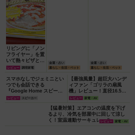
リビングに「ノン
フライヤー」を置
いて熱々ピザとフ
金運・占い
金運・占い
ィッシュ＆チップ
レビュー
調理家電
暮らし・生活・ペット
暮らし・生活・ペット
ス三昧！
スマホなしでジェミニとい
【最強風量】超巨大ハンデ
つでも会話できる
ィファン「ゴリラの扇風
『Google Home スピーカ
機」レビュー！直径16.5cm
ー』で未来がわが家にやっ
の巨大ファンで想像以上の
レビュー
スピーカー
レビュー
家電・AV
てきた！【なぜなぜ期対策
涼しさを体感
【猛暑対策】エアコンの温度を下げ
にも】
るより、冷気を部屋中に回して涼し
く！室温連動サーキュレーター
レビュー
家電・AV
『WOOZOO（ウーズー）』が頼もし
い【節電】