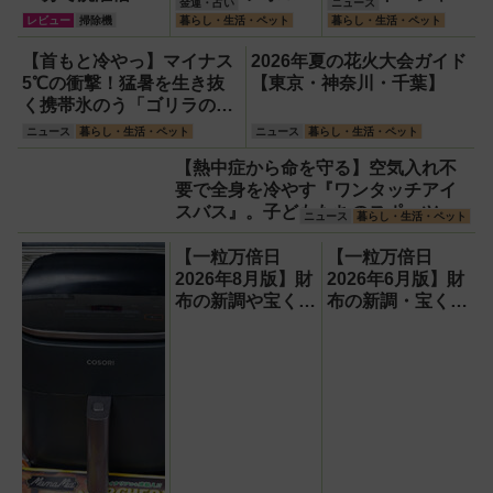
金運・占い
ニュース
洗浄できるカビト
布の新調に最適な
ティマット」の新
レビュー
掃除機
暮らし・生活・ペット
暮らし・生活・ペット
ルネードNeo縦型
開運日は？
色を渋谷で体験で
用をガチ検証して
きるイベント開
【首もと冷やっ】マイナス
2026年夏の花火大会ガイド
分かった消臭効果
催！
5℃の衝撃！猛暑を生き抜
【東京・神奈川・千葉】
く携帯氷のう「ゴリラの冷
棒」
ニュース
暮らし・生活・ペット
ニュース
暮らし・生活・ペット
【熱中症から命を守る】空気入れ不
要で全身を冷やす『ワンタッチアイ
スバス』。子どもたちのスポーツ現
ニュース
暮らし・生活・ペット
場に1台置くべき理由
【一粒万倍日
【一粒万倍日
2026年8月版】財
2026年6月版】財
布の新調や宝くじ
布の新調・宝くじ
の日記念・レイン
購入に最適な開運
ボーくじ・新涼の
日は？
100円くじ購入に
最適な開運日は？