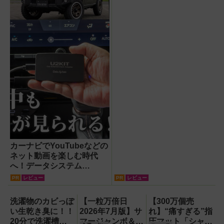
カーナビでYouTubeなどの
ネット動画を楽しむ時代
へ！データシステム
『U2KIT』がドライブを変
PR
レビュー
PR
レビュー
える【PR】
洗濯物のカビっぽ
【一粒万倍日
【300万個売
い生乾き臭に！！
2026年7月版】サ
れ】“痛すぎる”指
20分で洗濯槽大
マージャンボ＆財
圧マット「シャク