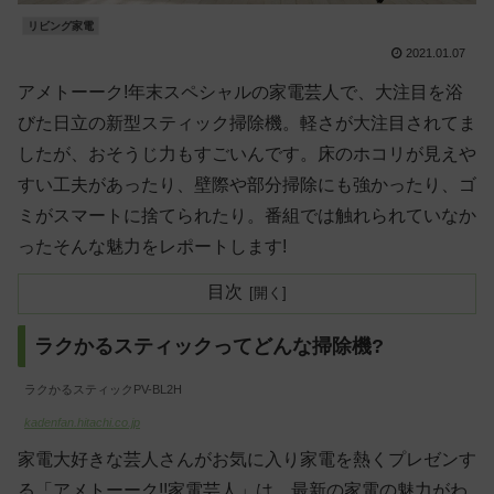
リビング家電
2021.01.07
アメトーーク!年末スペシャルの家電芸人で、大注目を浴
びた日立の新型スティック掃除機。軽さが大注目されてま
したが、おそうじ力もすごいんです。床のホコリが見えや
すい工夫があったり、壁際や部分掃除にも強かったり、ゴ
ミがスマートに捨てられたり。番組では触れられていなか
ったそんな魅力をレポートします!
目次
ラクかるスティックってどんな掃除機?
ラクかるスティックPV-BL2H
kadenfan.hitachi.co.jp
家電大好きな芸人さんがお気に入り家電を熱くプレゼンす
る「アメトーーク!!家電芸人」は、最新の家電の魅力がわ