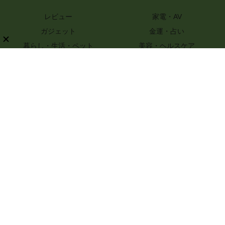
レビュー
家電・AV
ガジェット
金運・占い
暮らし・生活・ペット
美容・ヘルスケア
知識
ハンドメイド・DIY
グルメ・レシピ
文具・ホビー・カメラ
スポーツ・アウトドア
嗜好品
ファッション
PR
特選街webについて
ライター一覧
プライバシーポリシー
お問い合わせ
記事コンテンツ制作のご相談
運営会社情報
© 2017-2026 Boutique-sha, Inc. All rights reserved..