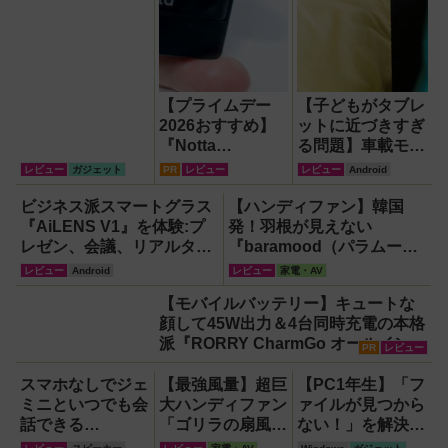
【プライムデー
【子どもがタブレ
2026おすすめ】
ットに近づきすぎ
『Notta
る問題】車載モニ
Memo（ノッタ
ターをAndroid化
レビュー
ガジェット
PR
レビュー
レビュー
Android
メモ）Type C』
するオットキャス
録音からAI自動文
ト「OTTOAIBOX
ビジネス派スマートグラス
【ハンディファン】韓国
字起こし・翻訳・
P3 Pro」を試し
『AiLENS V1』を体験:プ
発！羽根が見えない
要約までこなすAI
てみた結果
レゼン、会議、リアルタイ
『baramood（パラムー
ボイスレコーダ
ム翻訳に使えて8万円台！
ド）』4種使い比べ
レビュー
Android
レビュー
家電・AV
ー！【議事録作
【モバイルバッテリー】キュートな
成】
顔して45W出力＆4台同時充電の本格
派『RORRY CharmGo オールインミ
PR
レビュー
ニ』でスマホもモバイルファンもノ
ートPCも安心
スマホなしでジェ
【最強風量】超巨
【PC1年生】「フ
ミニといつでも会
大ハンディファン
ァイルが見つから
話できる
「ゴリラの扇風
ない！」を解決す
『Google Home
機」レビュー！直
る方法