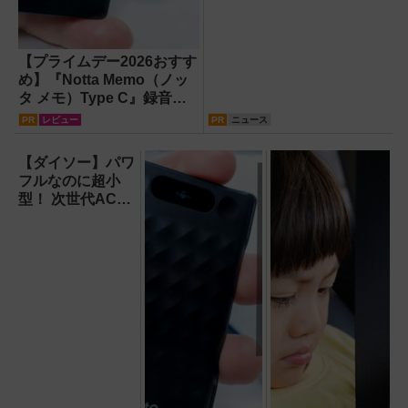
【プライムデー2026おすす
め】『Notta Memo（ノッ
タ メモ）Type C』録音か
らAI自動文字起こし・翻
PR
レビュー
PR
ニュース
訳・要約までこなすAIボイ
スレコーダー！【議事録作
【ダイソー】パワ
成】
フルなのに超小
型！ 次世代ACア
ダプター『GaN
USB充電器』が
すごすぎる！