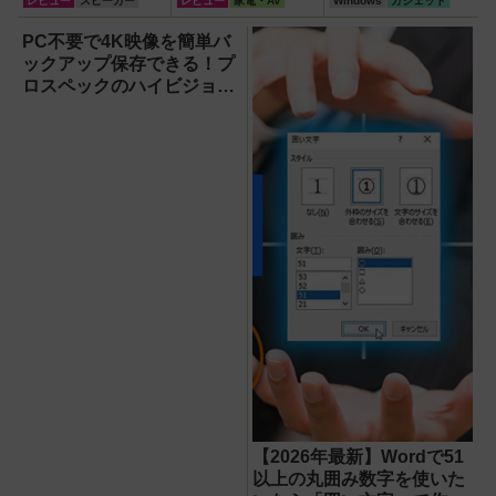
レビュー
スピーカー
レビュー
家電・AV
Windows
ガジェット
スピーカー』で未
径16.5cmの巨大
【OneDrive対
来がわが家にやっ
ファンで想像以上
応・2026年最新
PC不要で4K映像を簡単バ
てきた！【なぜな
の涼しさを体感
版】
ックアップ保存できる！プ
ぜ期対策にも】
ロスペックのハイビジョン
レコーダー『HVE705-
PRO』
【2026年最新】Wordで51
以上の丸囲み数字を使いた