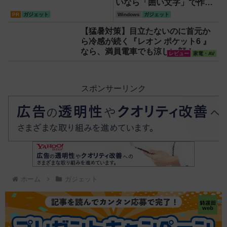
いなら「囲い文字」で作る
【Windows】
PR
ガジェット
Windows
ガジェット
【猛暑対策】目立たないのに首元か
ら冷感が続く『レオン ポケット6 』
なら、満員電車でも涼しい顔！
レビュー
家電・AV
スポンサーリンク
ホーム
ガジェット