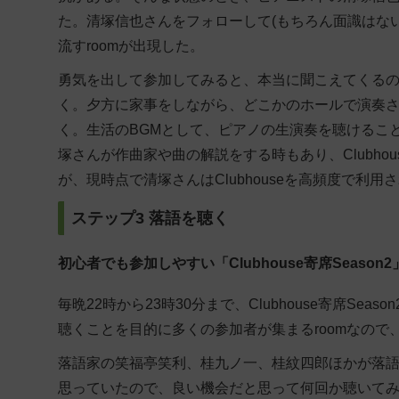
た。清塚信也さんをフォローして(もちろん面識はない)
流すroomが出現した。
勇気を出して参加してみると、本当に聞こえてくる
く。夕方に家事をしながら、どこかのホールで演奏
く。生活のBGMとして、ピアノの生演奏を聴けるこ
塚さんが作曲家や曲の解説をする時もあり、Clubh
が、現時点で清塚さんはClubhouseを高頻度で利
ステップ3 落語を聴く
初心者でも参加しやすい「Clubhouse寄席Season2
毎晩22時から23時30分まで、Clubhouse寄席S
聴くことを目的に多くの参加者が集まるroomなの
落語家の笑福亭笑利、桂九ノ一、桂紋四郎ほかが落
思っていたので、良い機会だと思って何回か聴いて