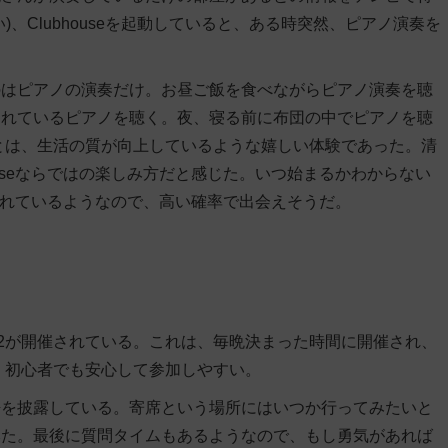
、Clubhouseを起動していると、ある時突然、ピアノ演奏を
のはピアノの演奏だけ。お昼ご飯を食べながらピアノ演奏を聴
されているピアノを聴く。夜、寝る前に布団の中でピアノを聴
とは、生活の質が向上しているような嬉しい体験であった。清
ouseならではの楽しみ方だと感じた。いつ始まるかわからない
用されているようなので、高い確率で出会えそうだ。
」
eason2が開催されている。これは、毎晩決まった時間に開催され、
で、初心者でも安心して参加しやすい。
語を披露している。寄席という場所にはいつか行ってみたいと
みた。最後に質問タイムもあるようなので、もし勇気があれば