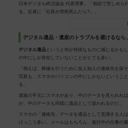
日本デジタル終活協会 代表理事。「相続で苦しめら
る。近著に「社長が突然死んだら?」。
デジタル遺品・遺産のトラブルを避けるなら
デジタル遺品
というと何か特殊なものに感じるかも
の中にしか存在していないことがとても多い。
「例えば、葬儀を行うために友人知人の連絡先を探
写真も、スマホやパソコンの中にしかないというこ
る。
遺族の手元にスマホがあり、中のデータを見られれ
が、中のデータも同様に遺品として扱われるのだ。
スマホの「連絡先」データを遺品として意識する人
けっこう多い。メールはもちろん、進行中の仕事の