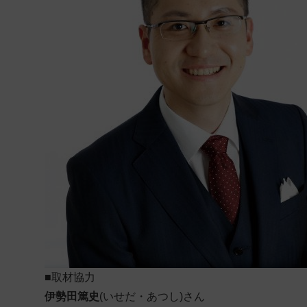
■取材協力
伊勢田篤史
(いせだ・あつし)さん