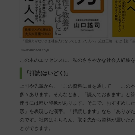
『語彙力がないまま社会人になってしまった人へ』(左は正編、右は【超「基
www.amazon.co.jp
この本のエッセンスに、私のささやかな社会人経験を
「拝読(はいどく)」
上司や先輩から、「この資料に目を通して」「この
多々あります。そんなとき、「読んでおきます」と
使うには軽い印象があります。そこで、おすすめし
形」を表現した漢字。「拝読します」なら「ありが
のです。社内はもちろん、取引先から資料が届いた
とができます。