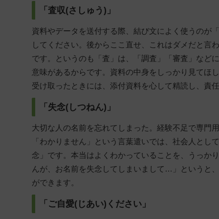
「査収(さしゅう)」
資料やデータを送付する際、結び文によく使うのが
してください。後からここ直せ、これはダメだと言
です。というのも「査」は、「調査」「審査」など
意味があるからです。
資料の中身をしっかり見てほ
受け取ったときには、添付資料を心して精読し、責
「失念(しつねん)」
大切な人の名前を忘れてしまった。経験不足で専門
「わかりません」という言葉遣いでは、社会人とし
念」です。
本当はよくわかっていることを、うっか
んが、お名前を失念してしまいまして…」というと
ができます。
「ご自愛(じあい)ください」