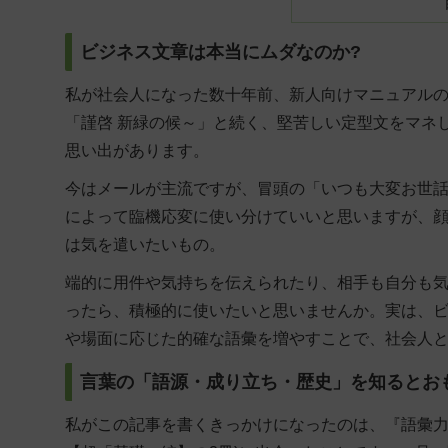
ビジネス文章は本当にムダなのか?
私が社会人になった数十年前、新人向けマニュアル
「謹啓 新緑の候～」と続く、堅苦しい定型文をマネ
思い出があります。
今はメールが主流ですが、冒頭の「いつも大変お世
によって臨機応変に使い分けていいと思いますが、
は気を遣いたいもの。
端的に用件や気持ちを伝えられたり、相手も自分も
ったら、積極的に使いたいと思いませんか。実は、
や場面に応じた的確な語彙を増やすことで、社会人
言葉の「語源・成り立ち・歴史」を知るとお
私がこの記事を書くきっかけになったのは、『語彙力