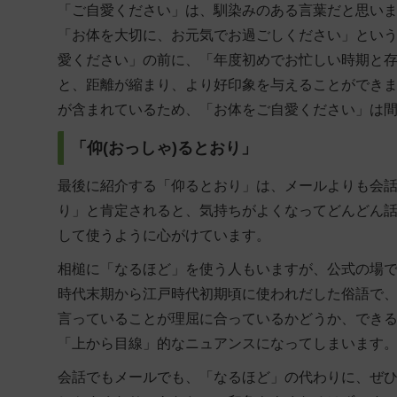
「ご自愛ください」は、馴染みのある言葉だと思い
「お体を大切に、お元気でお過ごしください」とい
愛ください」の前に、「年度初めでお忙しい時期と
と、距離が縮まり、より好印象を与えることができ
が含まれているため、「お体をご自愛ください」は
「仰(おっしゃ)るとおり」
最後に紹介する「仰るとおり」は、メールよりも会
り」と肯定されると、気持ちがよくなってどんどん
して使うように心がけています。
相槌に「なるほど」を使う人もいますが、公式の場
時代末期から江戸時代初期頃に使われだした俗語で
言っていることが理屈に合っているかどうか、でき
「上から目線」的なニュアンスになってしまいます
会話でもメールでも、「なるほど」の代わりに、ぜ