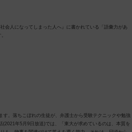
。
ま社会人になってしまった人へ』に書かれている「語彙力があ
す。
ています。落ちこぼれの生徒が、弁護士から受験テクニックや勉強
(2021年5月9日放送)では、「東大が求めているのは、本質を
よりも、物事を関連づけて答えを導く能力。それは、日頃から