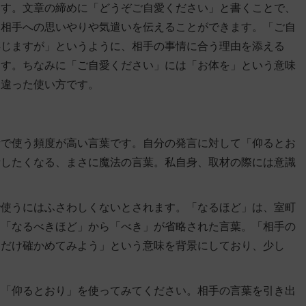
ます。文章の締めに「どうぞご自愛ください」と書くことで、
う
相手への思いやりや気遣いを伝える
ことができます。「ご自
存じますが」というように、相手の事情に合う理由を添える
ます。ちなみに「ご自愛ください」には「お体を」という意味
間違った使い方です。
話で使う頻度が高い言葉です。自分の発言に対して「仰るとお
話したくなる、まさに魔法の言葉。私自身、取材の際には意識
で使うにはふさわしくないとされます。「なるほど」は、室町
、「なるべきほど」から「べき」が省略された言葉。「相手の
るだけ確かめてみよう」という意味を背景にしており、少し
。
ひ「仰るとおり」を使ってみてください。
相手の言葉を引き出