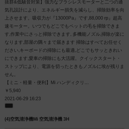
抜群&低騒音対策】強力なブラシレスモーターと二つの通
気孔設計により、エネルギー損失を減らし、掃除効率を向
上させます。吸収力が『13000Pa』です,88,000 rp』超高
速モーター。いつでもどこでもペットの毛を掃除できま
す,作業中にさっと掃除できます, 多機能ノズル,掃除が楽に
なります,部屋の隅々まで届きます 掃除はすべてお任せく
ださい,キーボードの掃除にも最適,どこでもサッときれい
にできます,愛車の掃除にも大活躍。クイックスタート・
ストップにより、電源を切ったときもノズルに埃が残りま
せん。
【ミニ・軽量・便利】Mi ハンディクリ…
￥5,940
2021-06-29 16:23
(4)空気清浄機Mi 空気清浄機 3H