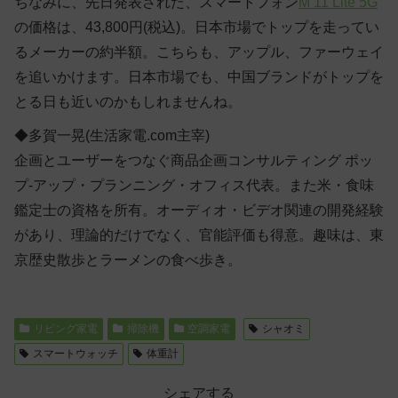
ちなみに、先日発表された、スマートフォン
M 11 Lite 5G
の価格は、43,800円(税込)。日本市場でトップを走ってい
るメーカーの約半額。こちらも、アップル、ファーウェイ
を追いかけます。日本市場でも、中国ブランドがトップを
とる日も近いのかもしれませんね。
◆多賀一晃(生活家電.com主宰)
企画とユーザーをつなぐ商品企画コンサルティング ポッ
プ-アップ・プランニング・オフィス代表。また米・食味
鑑定士の資格を所有。オーディオ・ビデオ関連の開発経験
があり、理論的だけでなく、官能評価も得意。趣味は、東
京歴史散歩とラーメンの食べ歩き。
リビング家電
掃除機
空調家電
シャオミ
スマートウォッチ
体重計
シェアする