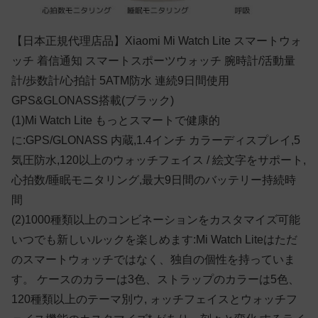
【日本正規代理店品】Xiaomi Mi Watch Lite スマートウォ
ッチ 着信通知 スマートスポーツウォッチ 腕時計/活動量
計/歩数計/心拍計 5ATM防水 連続9日間使用
GPS&GLONASS搭載(ブラック)
(1)Mi Watch Lite もっとスマートで健康的
に:GPS/GLONASS 内蔵,1.4インチ カラーディスプレイ,5
気圧防水,120以上のウォッチフェイス / 絵文字をサポート,
心拍数/睡眠モニタリング,最大9日間のバッテリー持続時
間
(2)1000種類以上のコンビネーションをカスタマイズ可能
いつでも新しいルックを楽しめます:Mi Watch Liteはただ
のスマートウォッチではなく、独自の個性を持っていま
す。 ケースのカラーは3色、ストラップのカラーは5色、
120種類以上のテーマ別ウ, ォッチフェイスとウォッチフ