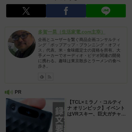
多賀一晃（生活家電.com主宰）
企画とユーザーを繋ぐ商品企画コンサルティ
ング「ポップアップ・プランニング・オフィ
ス」代表。米・食味鑑定士の資格を所有。大
手メーカーでオーディオ・ビデオ関連の開発
に携わる。趣味は東京散歩とラーメンの食べ
歩き。
PR
【TCL×ミラノ・コルティ
ナ オリンピック】イベント
はVRスキー、巨大ガチャな
どのイマーシブ体験が目白
押し！【PR】