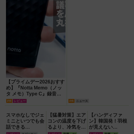
【プライムデー2026おすす
め】『Notta Memo（ノッ
タ メモ）Type C』録音か
らAI自動文字起こし・翻
PR
レビュー
PR
ニュース
訳・要約までこなすAIボイ
スレコーダー！【議事録作
スマホなしでジェ
【猛暑対策】エア
【ハンディファ
成】
ミニといつでも会
コンの温度を下げ
ン】韓国発！羽根
話できる
るより、冷気を部
が見えない
『Google Home
屋中に回して涼し
『baramood（パ