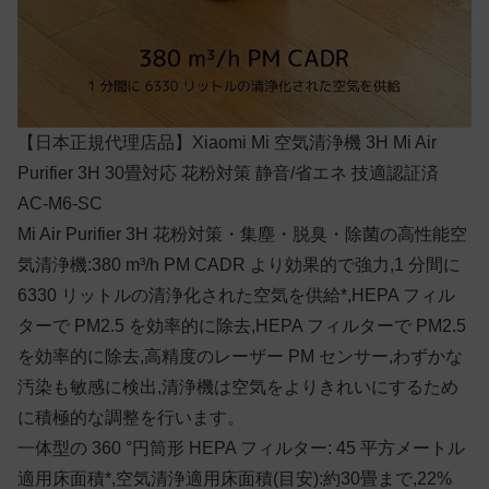
【日本正規代理店品】Xiaomi Mi 空気清浄機 3H Mi Air
Purifier 3H 30畳対応 花粉対策 静音/省エネ 技適認証済
AC-M6-SC
Mi Air Purifier 3H 花粉対策・集塵・脱臭・除菌の高性能空
気清浄機:380 m³/h PM CADR より効果的で強力,1 分間に
6330 リットルの清浄化された空気を供給*,HEPA フィル
ターで PM2.5 を効率的に除去,HEPA フィルターで PM2.5
を効率的に除去,高精度のレーザー PM センサー,わずかな
汚染も敏感に検出,清浄機は空気をよりきれいにするため
に積極的な調整を行います。
一体型の 360 °円筒形 HEPA フィルター: 45 平方メートル
適用床面積*,空気清浄適用床面積(目安):約30畳まで,22%