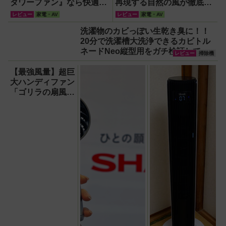
タワーファン』なら快適・
再現する自然の風が徹底し
安全・静音・コンパクトで
ている！
レビュー
家電・AV
レビュー
家電・AV
移動も簡単！【猛暑・酷暑
洗濯物のカビっぽい生乾き臭に！！
対策】
20分で洗濯槽大洗浄できるカビトル
ネードNeo縦型用をガチ検証して分
レビュー
掃除機
かった消臭効果
【最強風量】超巨
大ハンディファン
「ゴリラの扇風
機」レビュー！直
径16.5cmの巨大
ファンで想像以上
の涼しさを体感