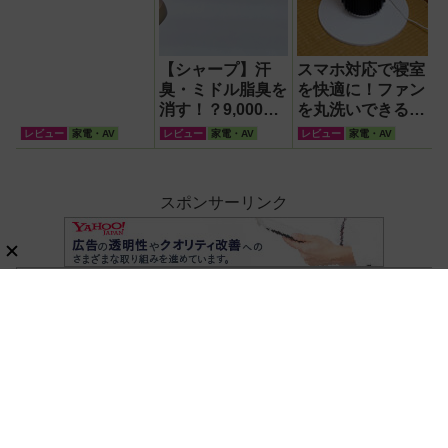
【シャープ】汗
スマホ対応で寝室
臭・ミドル脂臭を
を快適に！ファン
消す！？9,000円
を丸洗いできる
超でも売れる高級
Levoitの42インチ
レビュー
家電・AV
レビュー
家電・AV
レビュー
家電・AV
ハンディファン
タワーファン
『PJ-HS01』が
凄すぎる
スポンサーリンク
ホーム
家電・AV
リビング家電