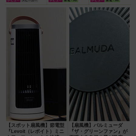
レビュー
スピーカー
レビュー
家電・AV
レビュー
家電・AV
スピーカー』で未
く！室温連動サー
ラムード）』4種
来がわが家にやっ
キュレーター
使い比べ
てきた！【なぜな
『WOOZOO（ウ
ぜ期対策にも】
ーズー）』が頼も
しい【節電】
【スポット扇風機】節電型
【扇風機】バルミューダ
『Levoit（レボイト）ミニ
『ザ・グリーンファン』が