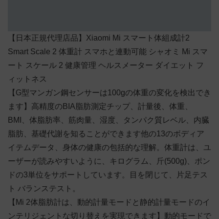
【日本正規代理店品】Xiaomi Mi スマート体組成計2
Smart Scale 2 体重計 スマホと連動可能 シャオミ Mi スマ
ート スケール 2 健康管理 ヘルスメーター ダイエット フ
ィットネス
【G型マンガン鋼センサーは100gの体重の変化を検出でき
ます】高精度のBIA脂肪測定チップ、計量後、体重、
BMI、体脂肪率、筋肉量、湿度、タンパク質レベル、内臓
脂肪、基礎代謝を知ることができます他の13のボディア
イテムデータ、身体の健康の包括的な理解。体重計は、ユ
ーザーが読みやすいように、キログラム、斤(500g)、ポン
ドの3単位をサポートしています。目を閉じて、片足テス
ト バランステスト。
【Mi 2体脂肪計は、動的計量モードと静的計量モードのイ
ンテリジェントな切り替えを実現できます】動的モードで