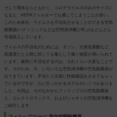
そして飛沫ならともかく、コロナウイルスのみのサイズに
なると、HEPAフィルターでも通してしまうことが多い。
このため各社、ウイルスを不活化させることのできる空気
殺菌器(パナソニックなどは空間清浄機と呼ぶ)もどんどん
市場投入しています。
ウイルスの不活化のためには、オゾン、次亜塩素酸など、
高濃度だと人間に対しても毒として働く物質が用いられて
います。確実に不活化するのは、それくらい大変なことで
す。そのため、今、いろいろな空気清浄機や空気殺菌器が
出てきています。手当たり次第に性能確認をさせてもらっ
ているのですが、心に引っかかるモデルがいくつかありま
した。今回は、そのなかからフィリップスの空気殺菌器
と、エレクトロラックス、およびシャオミの空気清浄機を
ご紹介します。
フィリップスUV-C 室内空間殺菌器