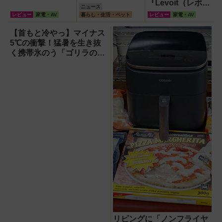
『Levoit（レボイ
ニュース
ト）ミニタワーフ
レビュー
家電・AV
暮らし・生活・ペット
レビュー
家電・AV
ァン』なら快適・
安全・静音・コン
【首もと冷やっ】マイナス
パクトで移動も簡
5℃の衝撃！猛暑を生き抜
単！【猛暑・酷暑
く携帯氷のう「ゴリラの冷
対策】
棒」
リビングに「ノンフライヤ