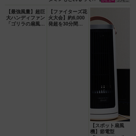
レビュー
コンビニ
た】
【最強風量】超巨
【ファイターズ花
大ハンディファン
火大会】約6,000
「ゴリラの扇風
発超を30分間打
機」レビュー！直
ち上げ！【8月8
径16.5cmの巨大
日】
ファンで想像以上
の涼しさを体感
【スポット扇風
機】節電型