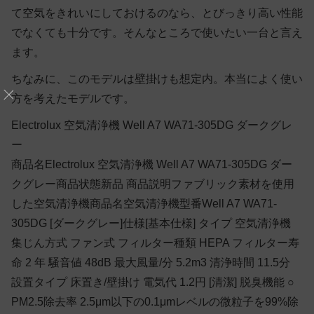
て空気をきれいにしておけるのなら、とびっきり高い性能
でなくても十分です。そんなところで使いたい一台と言え
ます。
ちなみに、このモデルは壁掛けも想定内。本当によく使い
方を考えたモデルです。
Electrolux 空気清浄機 Well A7 WA71-305DG ダークグレ
ー
商品名Electrolux 空気清浄機 Well A7 WA71-305DG ダー
クグレー商品状態新品 商品説明ファブリック素材を使用
した空気清浄機商品名空気清浄機型番Well A7 WA71-
305DG [ダークグレー]仕様[基本仕様] タイプ 空気清浄機
集じん方式 ファン式 フィルター種類 HEPA フィルター寿
命 2 年 騒音値 48dB 最大風量/分 5.2m3 清浄時間 11.5分
設置タイプ 床置き/壁掛け 電気代 1.2円 [清潔] 脱臭機能 ○
PM2.5除去率 2.5μm以下の0.1μmレベルの微粒子を99%除