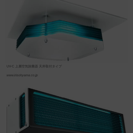
UV-C 上層空気除菌器 天井取付タイプ
www.irisohyama.co.jp