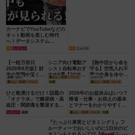
カーナビでYouTubeなどの
ネット動画を楽しむ時代
へ！データシステム
『U2KIT』がドライブを変
PR
レビュー
PR
ニュース
える【PR】
【一粒万倍日
シニア向け電動ア
【熱中症から命を
2026年8月版】財
シスト自転車おす
守る】空気入れ不
布の新調や宝くじ
すめ6選【2026年
要で全身を冷やす
金運・占い
暮らし・生活・ペット
ニュース
の日記念・レイン
最新版】選び方の
『ワンタッチアイ
暮らし・生活・ペット
知識
暮らし・生活・ペット
ボーくじ・新涼の
ポイントは「また
スバス』。子ども
100円くじ購入に
ぎやすさ」「軽
たちのスポーツ現
ひと晩浸けるだけ！話題の
2026年のお盆休みはいつ？
最適な開運日は？
さ」「足つきの良
場に1台置くべき
「オクラ水」で糖尿病・高
帰省・仕事・お供えの基本
さ」
理由
血圧・関節痛を撃退する簡
とマナーをわかりやすく解
単習慣【2026年最新版】
説
レビュー
健康
暮らし・生活・ペット
知識
『たっぷり果実とビタミングミ』フ
ルーティーでおいしいのに1日分のビ
タミンもとれるって!?【食べてみ