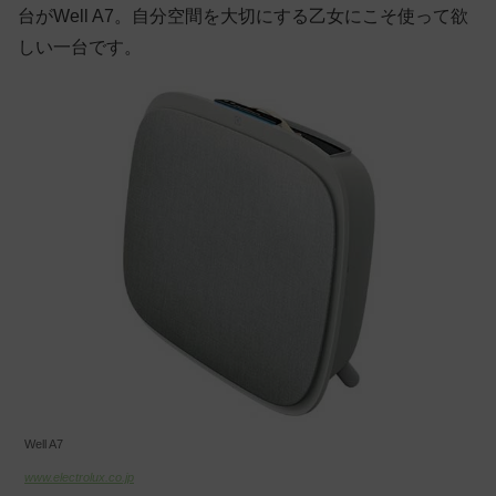
台がWell A7。自分空間を大切にする乙女にこそ使って欲
しい一台です。
Well A7
www.electrolux.co.jp