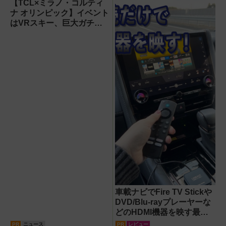
【TCL×ミラノ・コルティ
ナ オリンピック】イベント
はVRスキー、巨大ガチャ
などのイマーシブ体験が目
白押し！【PR】
車載ナビでFire TV Stickや
DVD/Blu-rayプレーヤーな
どのHDMI機器を映す最短
ルート。USB接続だけで
PR
ニュース
PR
レビュー