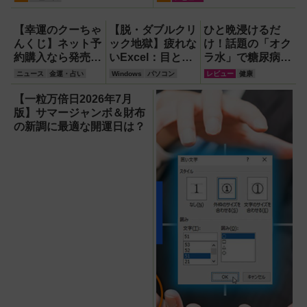
Apple CarPlayもワイヤレ
ス化できる新機軸アダプタ
【幸運のクーちゃ
【脱・ダブルクリ
ひと晩浸けるだ
ーを徹底解説【データシス
んくじ】ネット予
ック地獄】疲れな
け！話題の「オク
テム『USBKIT』】
約購入なら発売前
いExcel：目と手
ラ水」で糖尿病・
でも買える！1
を守る厳選ショー
高血圧・関節痛を
ニュース
金運・占い
Windows
パソコン
レビュー
健康
等・前後賞5,000
トカット7選
撃退する簡単習慣
万円が狙える宝く
【Windows】
【2026年最新
【一粒万倍日2026年7月
じを解説
版】
版】サマージャンボ＆財布
の新調に最適な開運日は？