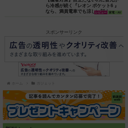
ら冷感が続く『レオン ポケット6 』
なら、満員電車でも涼しい顔！
レビュー
家電・AV
スポンサーリンク
ホーム
ガジェット