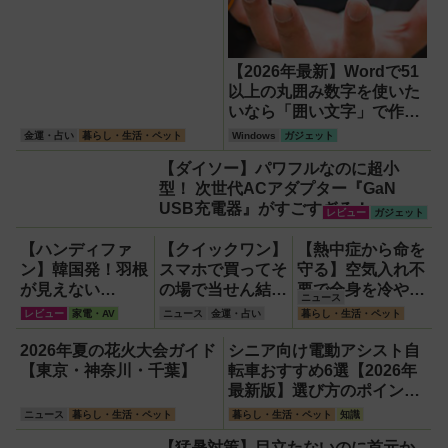
【2026年最新】Wordで51
以上の丸囲み数字を使いた
いなら「囲い文字」で作る
【Windows】
金運・占い
暮らし・生活・ペット
Windows
ガジェット
【ダイソー】パワフルなのに超小
型！ 次世代ACアダプター『GaN
USB充電器』がすごすぎる！
レビュー
ガジェット
【ハンディファ
【クイックワン】
【熱中症から命を
ン】韓国発！羽根
スマホで買ってそ
守る】空気入れ不
が見えない
の場で当せん結果
要で全身を冷やす
ニュース
『baramood（パ
がわかるネット専
『ワンタッチアイ
レビュー
家電・AV
ニュース
金運・占い
暮らし・生活・ペット
ラムード）』4種
用宝くじのしくみ
スバス』。子ども
使い比べ
と買い方
たちのスポーツ現
2026年夏の花火大会ガイド
シニア向け電動アシスト自
場に1台置くべき
【東京・神奈川・千葉】
転車おすすめ6選【2026年
理由
最新版】選び方のポイント
は「またぎやすさ」「軽
ニュース
暮らし・生活・ペット
暮らし・生活・ペット
知識
さ」「足つきの良さ」
【猛暑対策】目立たないのに首元か