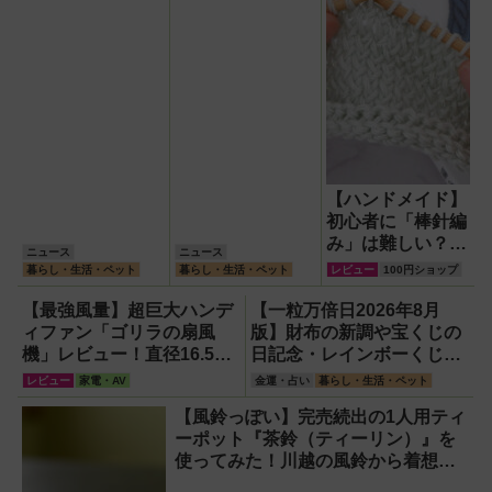
【ハンドメイド】
初心者に「棒針編
み」は難しい？
ニュース
ニュース
『初心者にいちば
暮らし・生活・ペット
暮らし・生活・ペット
レビュー
100円ショップ
んわかりやすい!!
基本の棒針編み』
【最強風量】超巨大ハンデ
【一粒万倍日2026年8月
を参考に20年ぶり
ィファン「ゴリラの扇風
版】財布の新調や宝くじの
に挑んでみまし
機」レビュー！直径16.5cm
日記念・レインボーくじ・
た！
の巨大ファンで想像以上の
新涼の100円くじ購入に最
レビュー
家電・AV
金運・占い
暮らし・生活・ペット
涼しさを体感
適な開運日は？
【風鈴っぽい】完売続出の1人用ティ
ーポット『茶鈴（ティーリン）』を
使ってみた！川越の風鈴から着想を
得たかわいい見た目のリアルな使い