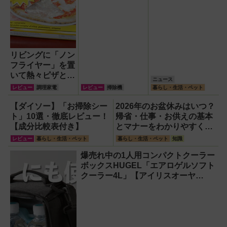
リビングに「ノン
フライヤー」を置
いて熱々ピザとフ
ニュース
ィッシュ＆チップ
レビュー
調理家電
レビュー
掃除機
暮らし・生活・ペット
ス三昧！
【ダイソー】「お掃除シー
2026年のお盆休みはいつ？
ト」10選・徹底レビュー！
帰省・仕事・お供えの基本
【成分比較表付き】
とマナーをわかりやすく解
説
レビュー
暮らし・生活・ペット
暮らし・生活・ペット
知識
爆売れ中の1人用コンパクトクーラー
ボックスHUGEL「エアロゲルソフト
クーラー4L」【アイリスオーヤ
マ】！宇宙服の技術で保冷力も異次
元だった