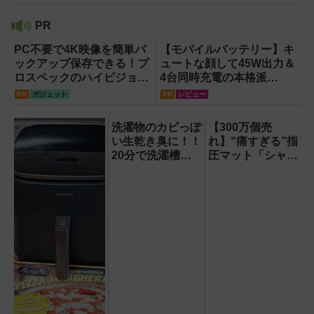
PR
PC不要で4K映像を簡単バ
【モバイルバッテリー】キ
ックアップ保存できる！プ
ュートな顔して45W出力＆
ロスペックのハイビジョン
4台同時充電の本格派
レコーダー『HVE705-
『RORRY CharmGo オー
PR
ガジェット
PR
レビュー
PRO』
ルインミニ』でスマホもモ
バイルファンもノートPCも
洗濯物のカビっぽ
【300万個売
安心
い生乾き臭に！！
れ】“痛すぎる”指
20分で洗濯槽大
圧マット「シャク
洗浄できるカビト
ティマット」の新
ルネードNeo縦型
色を渋谷で体験で
用をガチ検証して
きるイベント開
分かった消臭効果
催！