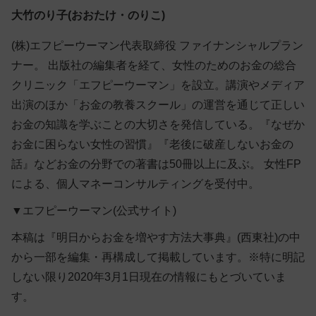
大竹のり子(おおたけ・のりこ)
(株)エフピーウーマン代表取締役 ファイナンシャルプラン
ナー。 出版社の編集者を経て、女性のためのお金の総合
クリニック「エフピーウーマン」を設立。講演やメディア
出演のほか「お金の教養スクール」の運営を通じて正しい
お金の知識を学ぶことの大切さを発信している。『なぜか
お金に困らない女性の習慣』『老後に破産しないお金の
話』などお金の分野での著書は50冊以上に及ぶ。 女性FP
による、個人マネーコンサルティングを受付中。
▼エフピーウーマン(公式サイト)
本稿は『明日からお金を増やす方法大事典』(西東社)の中
から一部を編集・再構成して掲載しています。※特に明記
しない限り2020年3月1日現在の情報にもとづいていま
す。