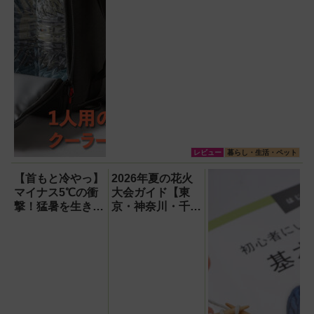
レビュー
暮らし・生活・ペット
【首もと冷やっ】
2026年夏の花火
マイナス5℃の衝
大会ガイド【東
撃！猛暑を生き抜
京・神奈川・千
く携帯氷のう「ゴ
葉】
リラの冷棒」