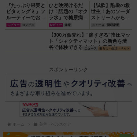
スレコーダー！【議事録作
『たっぷり果実と
ひと晩浸けるだ
【試飲】酷暑の救
成】
ビタミングミ』フ
け！話題の「オク
世主！あのソーダ
ルーティーでおい
ラ水」で糖尿病・
ストリームから
しいのに1日分の
高血圧・関節痛を
『くだもの
レビュー
コンビニ
レビュー
健康
ニュース
調理家電
ビタミンもとれる
撃退する簡単習慣
Vinegar（ビネガ
【300万個売れ】“痛すぎる”指圧マッ
って!?【食べてみ
【2026年最新
ー）』が登場！ス
ト「シャクティマット」の新色を渋
た】
版】
ッキリ美味しくて
谷で体験できるイベント開催！
どハマり確定
ニュース
暮らし・生活・ペット
スポンサーリンク
ホーム
美容・ヘルスケア