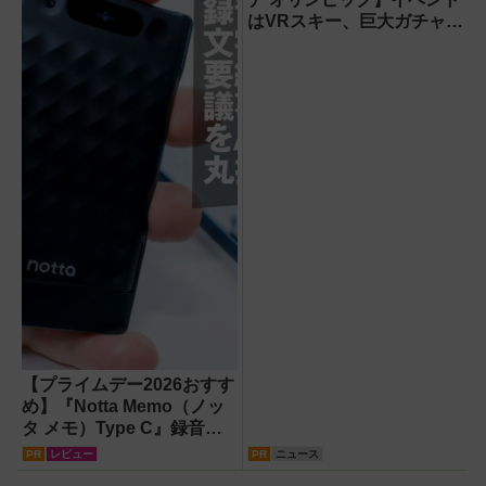
はVRスキー、巨大ガチャな
どのイマーシブ体験が目白
押し！【PR】
【プライムデー2026おすす
め】『Notta Memo（ノッ
タ メモ）Type C』録音か
らAI自動文字起こし・翻
PR
レビュー
PR
ニュース
訳・要約までこなすAIボイ