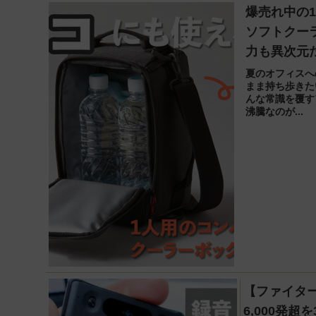
爆売れ中の
ソフトクー
力も異次元
夏のオフィスへ
まま持ち歩きた
んな常識を覆す
沸騰なのが...
【ファイタ
6,000発超