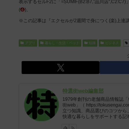
表示するセルF2に「=SUMIF(B2:B7,”品川店”,C2:C
(
❹
)。
※この記事は『エクセルが2週間で身につく(楽)上達
アプリ
暮らし・生活・ペット
知識
ビジネス
特選街web編集部
1979年創刊の老舗商品情報誌
街web」（ https://tokus
立つ知識、商品選びのコツから
快適な暮らしをサポートする記