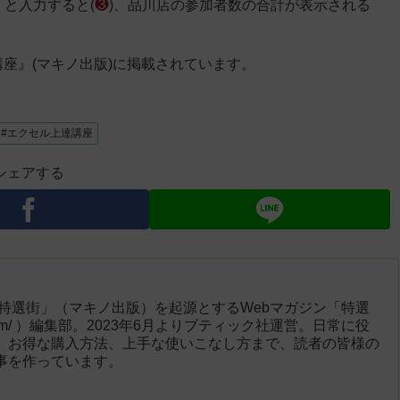
7)」と入力すると(
❸
)、品川店の参加者数の合計が表示される
講座』(マキノ出版)に掲載されています。
#エクセル上達講座
シェアする
「特選街」（マキノ出版）を起源とするWebマガジン「特選
engai.com/ ）編集部。2023年6月よりブティック社運営。日常に役
、お得な購入方法、上手な使いこなし方まで、読者の皆様の
事を作っています。