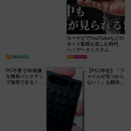
カーナビでYouTubeなどの
ネット動画を楽しむ時代
へ！データシステム
『U2KIT』がドライブを変
PR
ガジェット
PR
レビュー
える【PR】
PC不要で4K映像
【PC1年生】「フ
を簡単バックアッ
ァイルが見つから
プ保存できる！プ
ない！」を解決す
ロスペックのハイ
る方法
ビジョンレコーダ
【OneDrive対
ー『HVE705-
応・2026年最新
PRO』
版】