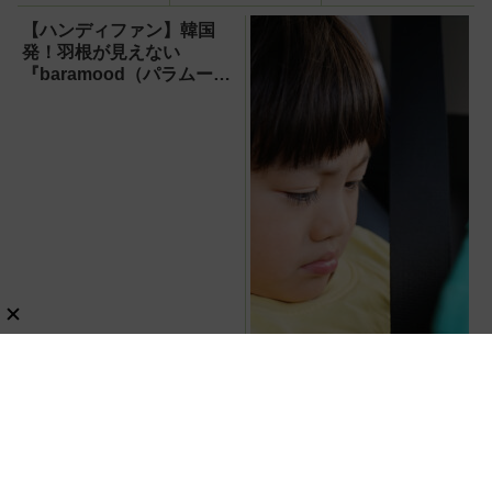
格派『RORRY
スピーカー』で未
なら、満員電車で
CharmGo オール
来がわが家にやっ
も涼しい顔！
【ハンディファン】韓国
インミニ』でスマ
てきた！【なぜな
発！羽根が見えない
ホもモバイルファ
ぜ期対策にも】
『baramood（パラムー
ンもノートPCも
ド）』4種使い比べ
安心
【子どもがタブレットに近
づきすぎる問題】車載モニ
ターをAndroid化するオッ