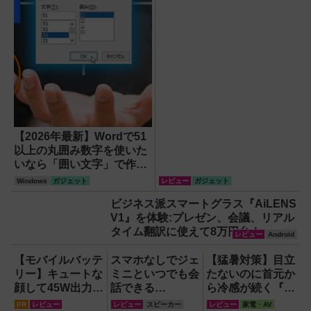
【2026年最新】Wordで51
以上の丸囲み数字を使いた
いなら「囲い文字」で作る
【Windows】
Windows
ガジェット
レビュー
ガジェット
ビジネス派スマートグラス『AiLENS
V1』を体験:プレゼン、会議、リアル
タイム翻訳に使えて8万円台！
レビュー
Android
【モバイルバッテ
スマホなしでジェ
【猛暑対策】目立
リー】キュートな
ミニといつでも会
たないのに首元か
顔して45W出力＆
話できる
ら冷感が続く『レ
4台同時充電の本
『Google Home
オン ポケット6 』
PR
レビュー
レビュー
スピーカー
レビュー
家電・AV