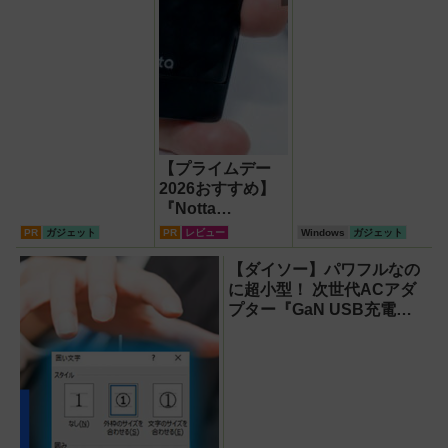
【プライムデー
2026おすすめ】
『Notta
Memo（ノッタ
PR
ガジェット
PR
レビュー
Windows
ガジェット
メモ）Type C』
録音からAI自動文
【ダイソー】パワフルなの
字起こし・翻訳・
に超小型！ 次世代ACアダ
要約までこなすAI
プター『GaN USB充電
ボイスレコーダ
器』がすごすぎる！
ー！【議事録作
成】