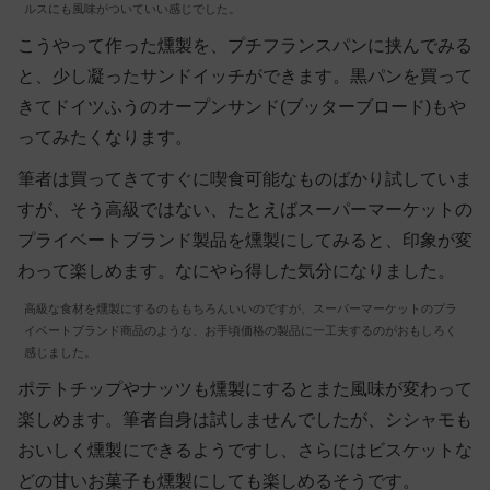
ルスにも風味がついていい感じでした。
こうやって作った燻製を、プチフランスパンに挟んでみる
と、少し凝ったサンドイッチができます。黒パンを買って
きてドイツふうのオープンサンド(ブッターブロード)もや
ってみたくなります。
筆者は買ってきてすぐに喫食可能なものばかり試していま
すが、そう高級ではない、たとえばスーパーマーケットの
プライベートブランド製品を燻製にしてみると、印象が変
わって楽しめます。なにやら得した気分になりました。
高級な食材を燻製にするのももちろんいいのですが、スーパーマーケットのプラ
イベートブランド商品のような、お手頃価格の製品に一工夫するのがおもしろく
感じました。
ポテトチップやナッツも燻製にするとまた風味が変わって
楽しめます。筆者自身は試しませんでしたが、シシャモも
おいしく燻製にできるようですし、さらにはビスケットな
どの甘いお菓子も燻製にしても楽しめるそうです。