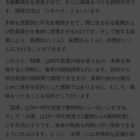
る殺菌成分を浸透させて、さらに風味をつける調理方法で
す。調理方法は「スモーク」ともいいます。
木材を意図的に不完全燃焼させて、煙に含まれる殺菌およ
び防腐成分​​を食材に浸透させるわけです。そして熱する温
度により、熱燻(ねっくん)、温燻(おんくん)、冷燻(れいく
ん)にわけることができます。
このうち「熱燻」は80℃程度の熱を使うもの。木材を加
熱すると同時に、食材の加熱調理も行います。10分から
60分程度の短時間で調理できますが、食材の水分が残る
ために保存を目的とした燻製ではありません。むしろ、風
味をつけることを目的として行います。
「温燻」は30〜60℃程度で数時間から一日いぶす方法。
そして「冷燻」は15〜30℃程度で1週間から4週間程度い
ぶす方法だそうです。食材の乾燥も同時に行い保存できる
ように仕上げます。とくに「冷燻」には本格的な設備が必