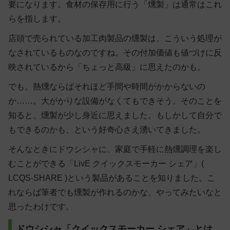
要になります。食材の保存用に行う「燻製」は通常はこれ
らを指します。
店頭で売られている加工肉製品の燻製は、こういう処理が
なされているものなのですね。その付加価値も値づけに反
映されているから「ちょっと高級」に思えたのかも。
でも、熱燻ならばそれほど手間や時間がかからないの
か……。大がかりな設備がなくてもできそう。そのことを
知ると、燻製が少し身近に思えました。もしかして自分で
もできるのかも、という好奇心さえ湧いてきました。
そんなときにドウシシャに、家庭で手軽に熱燻調理を楽し
むことができる「​​LivE クイックスモーカー シェア」(
LCQS-SHARE ​)という製品があることを知りました。こ
れならば筆者でも燻製が作れるのかな、やってみたいなと
思ったわけです。
ドウシシャ「クイックスモーカー シェア」とは