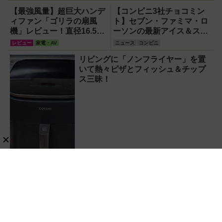
ーパーおにやんま
君®』が登場！効
【最強風量】超巨大ハンデ
【コンビニ3社チョコミン
果や違い、ペッ
ィファン「ゴリラの扇風
ト】セブン・ファミマ・ロ
ト・子供への安心
機」レビュー！直径16.5cm
ーソンの最新アイス＆スイ
理由を徹底解説
の巨大ファンで想像以上の
ーツ【2026年5月】
レビュー
家電・AV
ニュース
コンビニ
涼しさを体感
リビングに「ノンフライヤー」を置
いて熱々ピザとフィッシュ＆チップ
ス三昧！