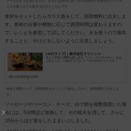
チーズのような溶けるもの、あるいは水分の多いものを調理する場合はアルミホ
イルを敷くほうが後片づけがらくちんです。
食材をセットしたらガラス蓋をして、固形燃料に点火しま
す。食材の分量や種類に応じて調理時間は変わりますの
で、レシピを参照して試してください。火を使うので換気
することと、やけどをしないように注意しましょう。
LivE(ライブ)｜株式会社ドウシシャ
卓上で手軽に燻製を楽しめる『クイックスモーカー』をは
じめとした、LivE(ライブ)シリーズの公式サイトです。
do-cooking.com
食材と燻製チップ、固形燃料をセットして蓋をしてから、固形燃料に点火しま
す。
ソーセージやベーコン、チーズ、ゆで卵を複数個置いた場
合には、5分間ほど加熱して、その後火を消して、さらに
10分からほど蓋をしたままいぶしました。
火を消すときは付属の火消しふたで消します。そしてそのままさらに待ちます。