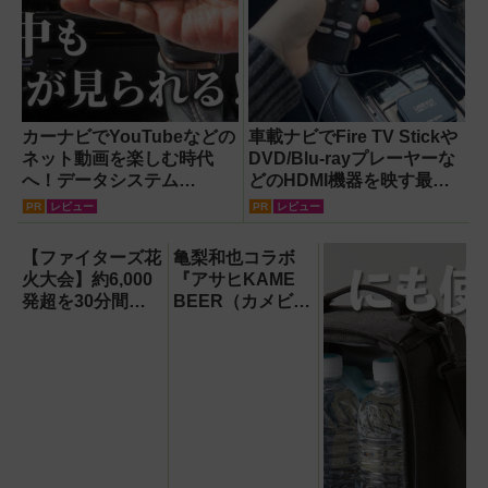
カーナビでYouTubeなどの
車載ナビでFire TV Stickや
ネット動画を楽しむ時代
DVD/Blu-rayプレーヤーな
へ！データシステム
どのHDMI機器を映す最短
『U2KIT』がドライブを変
ルート。USB接続だけで
PR
レビュー
PR
レビュー
える【PR】
Apple CarPlayもワイヤレ
ス化できる新機軸アダプタ
【ファイターズ花
亀梨和也コラボ
ーを徹底解説【データシス
火大会】約6,000
『アサヒKAME
テム『USBKIT』】
発超を30分間打
BEER（カメビア
ち上げ！【8月8
ー』はどんなビー
日】
ルか飲んで確認！