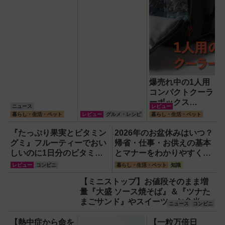
爆売れ中の1人用
コンパクトクーラ
ーボックス
ニュース
レビュー
HUGEL「エアロ
暮らし・生活・ペット
レビュー
グルメ・レシピ
暮らし・生活・ペット
ゲルソフトクーラ
ー4L」【アイリ
『たっぷり果実とビタミン
2026年のお盆休みはいつ？
スオーヤマ】！宇
グミ』フルーティーでおい
帰省・仕事・お供えの基本
宙服の技術で保冷
しいのに1日分のビタミン
とマナーをわかりやすく解
力も異次元だった
もとれるって!?【食べてみ
説
レビュー
コンビニ
暮らし・生活・ペット
知識
た】
【ミニストップ】お値段そのまま増
量『大盛 ソース焼そば』＆『ツナた
まごサンド』やスイーツ・お弁当な
ニュース
コンビニ
ど注目のベストイレブン！
【熱中症から命を
【一粒万倍日