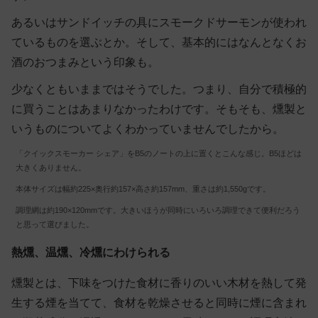
あるいはサンドイッチの具にスモークドサーモンが使われ
ているものを選ぶとか。そして、基本的にはなんとなくお
酒のおつまみという印象も。
少なくともいままではそうでした。つまり、自分で積極的
に買うことはあまりなかったわけです。そもそも、燻製と
いうものについてよくわかっていませんでしたから。
「クイックスモーカー シェア」をB5のノートの上に置くとこんな感じ。B5ほどは
大きくありません。
本体サイズは幅約225×奥行約157×高さ約157mm、重さは約1,550gです。
調理網は約190×120mmです。大きいほうが同時にいろいろ調理できて便利だろう
と思って選びました。
熱燻、温燻、冷燻にわけられる
燻製とは、下味をつけた食材に香りのいい木材を熱して発
生する煙を当てて、食材を乾燥させると同時に煙に含まれ