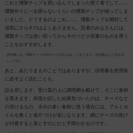
これと燻製チップを買い込んでしまった慌て者でして……
燻製作りに一生困らないくらいの燻製チップが揃ってしま
いました。どうするのよこれ……。燻製チップを開封して
湿気にさらすのはよくありません。読者のみなさんには、
燻製チップは使い切ってからそのつど小容量のものを買う
ことをおすすめします。
説明書には「燻製チップを約小さじ1(約1.5g)」とあります。説明書はよく読みま
しょうね。
あと、あたりまえのことではありますが、説明書を使用前
に必ずよく読むことも。
話を戻します。受け皿の上に調理網を載せて、そこに食材
を置きます。何度か試した結果気づいたのは、チーズなど
の溶けるもの、水分の多い食材に使う場合には、アルミホ
イルを敷くと後片づけが楽になります。網にチーズの焦げ
が付着すると落とすのにひと手間かかるのです。