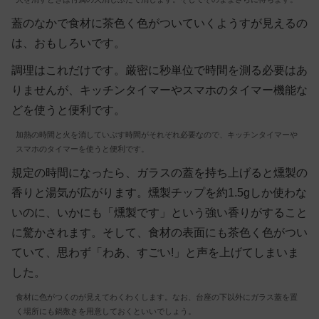
蓋のなかで食材に茶色く色がついていくようすが見えるの
は、おもしろいです。
調理はこれだけです。厳密に秒単位で時間を測る必要はあ
りませんが、キッチンタイマーやスマホのタイマー機能な
どを使うと便利です。
加熱の時間と火を消していぶす時間がそれぞれ必要なので、キッチンタイマーや
スマホのタイマーを使うと便利です。
規定の時間になったら、ガラスの蓋を持ち上げると燻製の
香りと湯気が広がります。燻製チップを約1.5gしか使わな
いのに、いかにも「燻製です」という強い香りがすること
に驚かされます。そして、食材の表面にも茶色く色がつい
ていて、思わず「わあ、すごい!」と声を上げてしまいま
した。
食材に色がつくのが見えてわくわくします。なお、台座の下以外にガラス蓋を置
く場所にも鍋敷きを用意しておくといいでしょう。