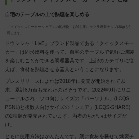
自宅のテーブルの上で熱燻を楽しめる
「クイックスモーカー シェア」の同梱物。お試し用にサクラ燻製チップ(30g)も付
属します。
ドウシシャ「LivE」ブランド製品である「クイックスモー
カー」は固形燃料を使って、自宅のテーブルで気軽に燻製
を楽しむことができる調理器具です。上記のカテゴリに従
えば、食材を熱燻させる器具ということになります。
プレスリリースによれば2018年に発売が開始されて以
来、累計8万台も売れたのだそうです。2022年9月にリニ
ューアルされ、ソロ向けサイズの「パーソナル」(LCQS-
PSNL​​​​)と複数人向けサイズの「シェア」(LCQS-SHARE​​)
の2種類が発売されています。両者のちがいはサイズだ
け。
ともに使用方法はかんたんです。網に食材を載せて燻製チ