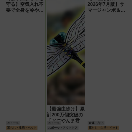
守る】空気入れ不
2026年7月版】サ
要で全身を冷やす
マージャンボ＆財
『ワンタッチアイ
布の新調に最適な
スバス』。子ども
開運日は？
たちのスポーツ現
場に1台置くべき
理由
【最強虫除け】累
計200万個突破の
「おにやんま君
ニュース
ニュース
金運・占い
®」に進化版『ス
暮らし・生活・ペット
スポーツ・アウトドア
暮らし・生活・ペット