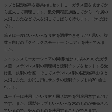
ップと固形燃料を器具内にセットし、ガラス蓋を被せてか
ら点火して調理します。数分間程度加熱してから、付属の
火消しふたなどで火を消してしばらく待ちます。それだけ
です。
筆者は一度にいろいろな食材を調理できそうだと思い、複
数人向けの「クイックスモーカー シェア」​​を使ってみま
した。
クイックスモーカーシェアの同梱物はつまみのついたガラ
ス蓋、ステンレス製の調理網と燻製チップをセットする受
け皿、鉄製の台座、そしてステンレス製の固形燃料おきと
火消しふた。お試し用にサクラの燻製チップも約30g含ま
れます。
ユーザーは使用したい食材と固形燃料を別途用意するだけ
です。また、燻製チップもいろいろな木のものが発売され
ているので、好みのものを使用することができます。