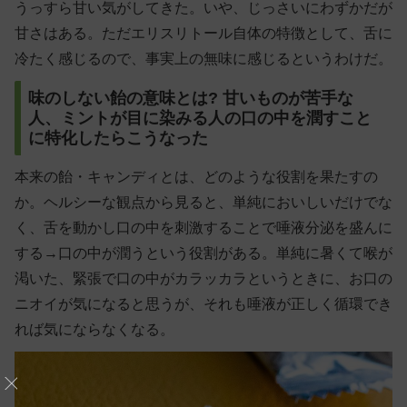
うっすら甘い気がしてきた。いや、じっさいにわずかだが
甘さはある。ただエリスリトール自体の特徴として、舌に
冷たく感じるので、事実上の無味に感じるというわけだ。
味のしない飴の意味とは? 甘いものが苦手な
人、ミントが目に染みる人の口の中を潤すこと
に特化したらこうなった
本来の飴・キャンディとは、どのような役割を果たすの
か。ヘルシーな観点から見ると、単純においしいだけでな
く、舌を動かし口の中を刺激することで唾液分泌を盛んに
する→口の中が潤うという役割がある。単純に暑くて喉が
渇いた、緊張で口の中がカラッカラというときに、お口の
ニオイが気になると思うが、それも唾液が正しく循環でき
れば気にならなくなる。