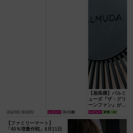
や『もっちもち食
まいレギュラー！
感クレープ マン
ゴーココナッツ』
など新作スイー
ツ・パン登場！
【扇風機】バルミ
ューダ『ザ・グリ
ーンファン』が再
現する自然の風が
ニュース
コンビニ
レビュー
タバコ類
レビュー
家電・AV
徹底している！
【ファミリーマート】
「45％増量作戦」8月11日