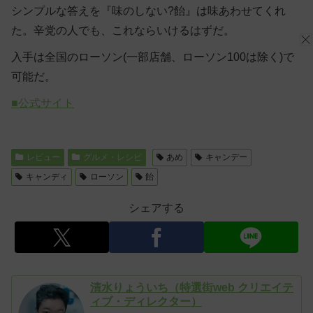
シンプルな答えを『味のしない?飴』は味あわせてくれ
た。辛党の人でも、これならいけるはずだ。
入手は全国のローソン(一部店舗、ローソン100は除く)で
可能だ。
■公式サイト
レビュー
グルメ・レシピ
あめ
キャンデー
キャンディ
ローソン
飴
シェアする
清水りょういち（特選街web クリエイテ
ィブ・ディレクター）