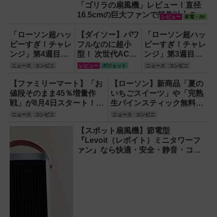
「ゴリラの扇風機」レビュー！直径
16.5cmの巨大ファンで想像以上の涼
レビュー
家電・AV
しさを体感
「ローソン超ハッ
【ダイソー】パワ
「ローソン超ハッ
ピーすぎ！チャレ
フルなのに超小
ピーすぎ！チャレ
ンジ」第4週目最
型！ 次世代ACア
ンジ」第3週目は6
終週は6月22・23
ダプター『GaN
月15・16日発
ニュース
コンビニ
レビュー
ガジェット
ニュース
コンビニ
日発売！スイーツ
USB充電器』が
売！スイーツ『盛
『盛りすぎ！どら
すごすぎる！
りすぎ！ふわ濃チ
【ファミリーマート】「お
【ローソン】新商品「夏の
もっち あんこ＆
ーズケーキ』約
値段そのまま45％増量作
いちごスイーツ」や「完熟
ホイップ』や『盛
51％増量や『合わ
戦」が8月4日スタート！ラ
生パインスティック無料
りすぎ！くちどけ
せすぎ！カツ×フ
インナップ＆キャンペーン
券」他「ハピとく祭」キャ
ニュース
コンビニ
ニュース
コンビニ
ショコラクレー
ランクカレー（中
まとめ
ンペーン情報
【スポット扇風機】節電型
プ』も51％増量
辛）』など全15
『Levoit（レボイト）ミニタワーフ
の全13品！
品！
ァン』なら快適・安全・静音・コン
パクトで移動も簡単！【猛暑・酷暑
対策】