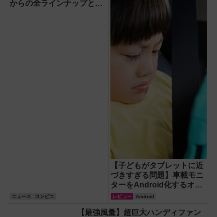
からの全ラインナップとキ
ャンペーンまとめ
【子どもがタブレットに近
づきすぎる問題】車載モニ
ターをAndroid化するオッ
トキャスト「OTTOAIBOX
ニュース
コンビニ
レビュー
Android
P3 Pro」を試してみた結果
【最強風量】超巨大ハンディファン