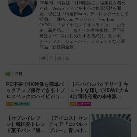
20年間、情報誌「月刊歌謡曲」編集長を務め
た後、Webメディアを中心に執筆活動を開
始。現在は「特選街web」ディレクターとして
活動。「価格.comマガジン」「Forbes
JAPAN」「ダイヤモンドオンライン」「おた
めし新商品ナビ」などへの寄稿多数。専門分
野はタバコをはじめとする嗜好品、食レポ、
オーディオ、シェーバー、ガジェットなど新
商品・新技術全般。
PR
PC不要で4K映像を簡単バ
【モバイルバッテリー】キ
ックアップ保存できる！プ
ュートな顔して45W出力＆
ロスペックのハイビジョン
4台同時充電の本格派
レコーダー『HVE705-
『RORRY CharmGo オー
PR
ガジェット
PR
レビュー
PRO』
ルインミニ』でスマホもモ
バイルファンもノートPCも
【セブンイレブ
【アイコス】セン
安心
ン】韓国発トレン
ティア『コバルト
ド菓子パン『餅っ
ブルー』青いけど
と食感クロッチ』
しっかり深みのう