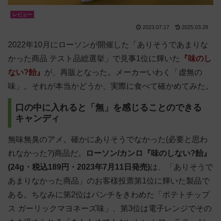
レビュー
2023.07.17
2025.03.28
2022年10月にローソンが開催した「ありそうであまりな
かった商品 テスト品総選挙」で見事1位に輝いた
『味のし
ない?飴』
が、再販となった。メーカーいわく「虚無の
味」。それが本当かどうか、実際に食べて確かめてみた。
口の中に入れると「無」を感じることのできる
キャンディ
無味無臭のアメ。確かにありそうでなかった(必要と思わ
れなかった?)商品だ。
ローソン/カンロ『味のしない?飴』
(24g・税込189円・2023年7月11日発売)
は、「ありそうで
あまりなかった商品」のお客様投票第1位に輝いた製品で
ある。ちなみに第2位はパンチをきわめた「ポテトチップ
ス ガーリックマヨネーズ味」、第3位は電子レンジでその