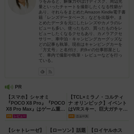
ラをみると、解像力やぼけディスク、周辺光
量といったチャートを撮影したくなる性癖が
あり、それらをまとめたAmazon Kindle電子書
籍「レンズデータベース」などを出版中。ま
とめたデータを元にしたレンズやカメラのレ
ビューも多い。使ったもの、買ったものをレ
ビューしたくなるクセもあり、カメラアクセ
サリー、車中泊・キャンピングカーグッズな
どの記事も執筆。現在はキャンピングカーを
「方丈号」と名付け、約9㎡の仕事部屋とし
て、車内で撮影や執筆・レビューなどを行っ
ている。
PR
【スマホ】シャオミ
【TCL×ミラノ・コルティ
『POCO X8 Pro』『POCO
ナ オリンピック】イベント
X8 Pro Max』はゲーム重視
はVRスキー、巨大ガチャな
ならコスパ最強クラス！
どのイマーシブ体験が目白
PR
レビュー
PR
ニュース
【試用レポート】
押し！【PR】
【シャトレーゼ】
【ローソン】話題
【ロイヤルホス