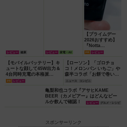
【プライムデー
2026おすすめ】
『Notta
Memo（ノッタ メ
レビュー
健康
レビュー
家電・AV
PR
レビュー
モ）Type C』録
音からAI自動文字
【モバイルバッテリー】キ
【ローソン】「ゴロチョ
起こし・翻訳・要
ュートな顔して45W出力＆
コ！メロンパン いちご」や
約までこなすAIボ
4台同時充電の本格派
森半コラボ「お餅で巻いた
イスレコーダー！
『RORRY CharmGo オー
濃い抹茶もち食感ロール」
PR
レビュー
ニュース
コンビニ
【議事録作成】
ルインミニ』でスマホもモ
など新作スイーツ・パンが
亀梨和也コラボ『アサヒKAME
バイルファンもノートPC
登場！
BEER（カメビアー』はどんなビー
も安心
ルか飲んで確認！
レビュー
グルメ・レシピ
スポンサーリンク