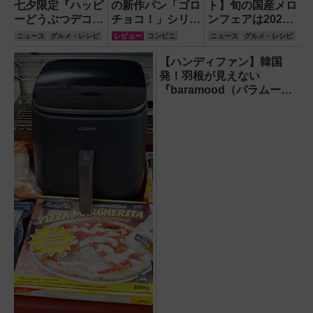
七夕限定『ハッピ
の新作パン「ゴロ
ト】旬の国産メロ
ーどうぶつデコレ
チョコ！」シリー
ンフェアは2026
ーション』と『星
ズ3種類食べ比
年初夏限定！熊
ニュース
グルメ・レシピ
レビュー
コンビニ
ニュース
グルメ・レシピ
空のゼリー』が6
べ！
本・茨城の2品種
月26日に登場！
を「産地リレー」
【ハンディファン】韓国
で楽しむ全5品
発！羽根が見えない
【ファミレス】
『baramood（パラムー
ド）』4種使い比べ