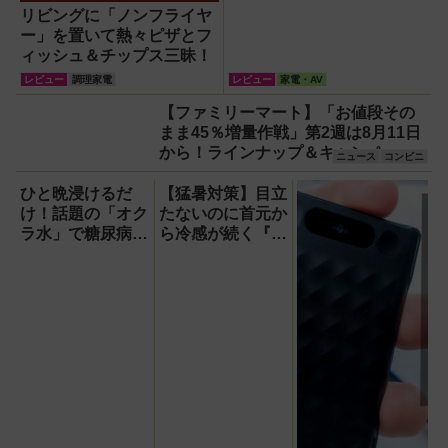
リビングに「ノンフライヤ
ー」を置いて熱々ピザとフ
ィッシュ＆チップス三昧！
レビュー
調理家電
レビュー
家電・AV
【ファミリーマート】「お値段その
まま45％増量作戦」第2週は8月11日
から！ラインナップ＆キャンペーン
ニュース
コンビニ
まとめ
ひと晩浸けるだ
【猛暑対策】目立
け！話題の「オク
たないのに首元か
ラ水」で糖尿病・
ら冷感が続く『レ
高血圧・関節痛を
オン ポケット6 』
撃退する簡単習慣
なら、満員電車で
【2026年最新
も涼しい顔！
版】