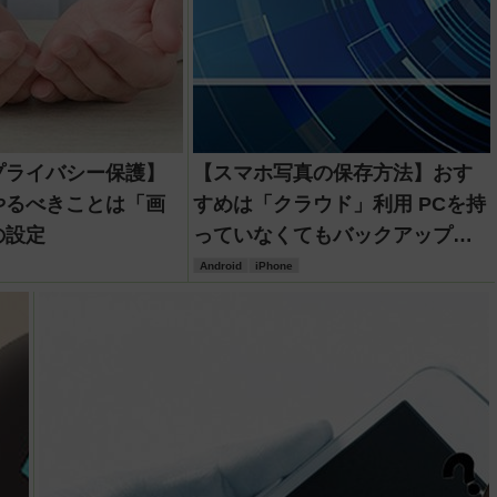
プライバシー保護】
【スマホ写真の保存方法】おす
やるべきことは「画
すめは「クラウド」利用 PCを持
の設定
っていなくてもバックアップで
きる
Android
iPhone