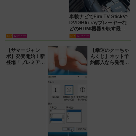
車載ナビでFire TV Stickや
DVD/Blu-rayプレーヤーな
どのHDMI機器を映す最短
ルート。USB接続だけで
PR
レビュー
PR
レビュー
Apple CarPlayもワイヤレ
ス化できる新機軸アダプタ
【サマージャン
【幸運のクーちゃ
ーを徹底解説【データシス
ボ】発売開始！新
んくじ】ネット予
テム『USBKIT』】
登場「プレミア
約購入なら発売前
ム」はジャンボ宝
でも買える！1
くじ史上最高額の
等・前後賞5,000
12億円！
万円が狙える宝く
じを解説