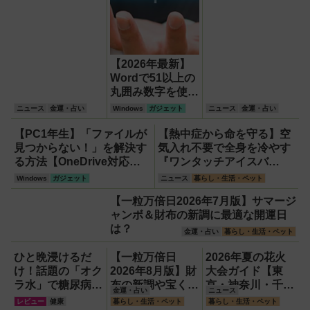
【2026年最新】
Wordで51以上の
丸囲み数字を使い
たいなら「囲い文
ニュース
金運・占い
Windows
ガジェット
ニュース
金運・占い
字」で作る
【Windows】
【PC1年生】「ファイルが
【熱中症から命を守る】空
見つからない！」を解決す
気入れ不要で全身を冷やす
る方法【OneDrive対応・
『ワンタッチアイスバ
2026年最新版】
ス』。子どもたちのスポー
Windows
ガジェット
ニュース
暮らし・生活・ペット
ツ現場に1台置くべき理由
【一粒万倍日2026年7月版】サマージ
ャンボ＆財布の新調に最適な開運日
は？
金運・占い
暮らし・生活・ペット
ひと晩浸けるだ
【一粒万倍日
2026年夏の花火
け！話題の「オク
2026年8月版】財
大会ガイド【東
ラ水」で糖尿病・
布の新調や宝くじ
京・神奈川・千
金運・占い
ニュース
高血圧・関節痛を
の日記念・レイン
葉】
レビュー
健康
暮らし・生活・ペット
暮らし・生活・ペット