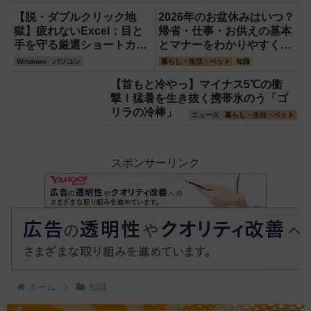
撃退する簡単習慣
ボーくじ・新涼の
【2026年最新
100円くじ購入に
【脱・ダブルクリック地
2026年のお盆休みはいつ？
版】
最適な開運日は？
獄】疲れないExcel：目と
帰省・仕事・お供えの基本
手を守る厳選ショートカッ
とマナーをわかりやすく解
ト7選【Windows】
説
Windows
パソコン
暮らし・生活・ペット
知識
【首もと冷やっ】マイナス5℃の衝
撃！猛暑を生き抜く携帯氷のう「ゴ
リラの冷棒」
ニュース
暮らし・生活・ペット
スポンサーリンク
ホーム
知識