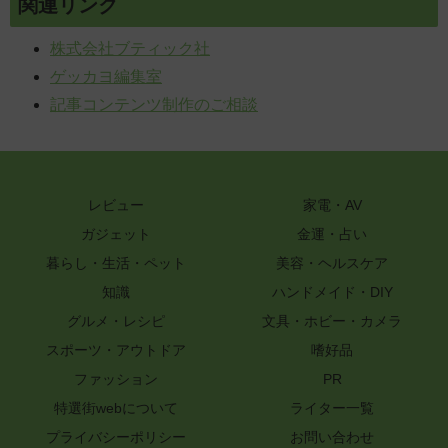
関連リンク
株式会社ブティック社
ゲッカヨ編集室
記事コンテンツ制作のご相談
レビュー
家電・AV
ガジェット
金運・占い
暮らし・生活・ペット
美容・ヘルスケア
知識
ハンドメイド・DIY
グルメ・レシピ
文具・ホビー・カメラ
スポーツ・アウトドア
嗜好品
ファッション
PR
特選街webについて
ライター一覧
プライバシーポリシー
お問い合わせ