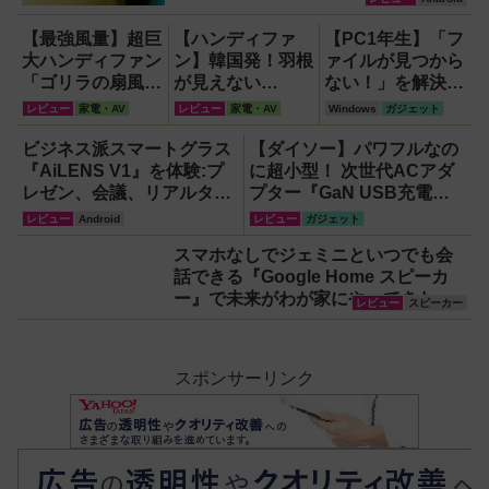
【最強風量】超巨
【ハンディファ
【PC1年生】「フ
大ハンディファン
ン】韓国発！羽根
ァイルが見つから
「ゴリラの扇風
が見えない
ない！」を解決す
機」レビュー！直
『baramood（パ
る方法
レビュー
家電・AV
レビュー
家電・AV
Windows
ガジェット
径16.5cmの巨大
ラムード）』4種
【OneDrive対
ファンで想像以上
使い比べ
応・2026年最新
ビジネス派スマートグラス
【ダイソー】パワフルなの
の涼しさを体感
版】
『AiLENS V1』を体験:プ
に超小型！ 次世代ACアダ
レゼン、会議、リアルタイ
プター『GaN USB充電
ム翻訳に使えて8万円台！
器』がすごすぎる！
レビュー
Android
レビュー
ガジェット
スマホなしでジェミニといつでも会
話できる『Google Home スピーカ
ー』で未来がわが家にやってきた！
レビュー
スピーカー
【なぜなぜ期対策にも】
スポンサーリンク