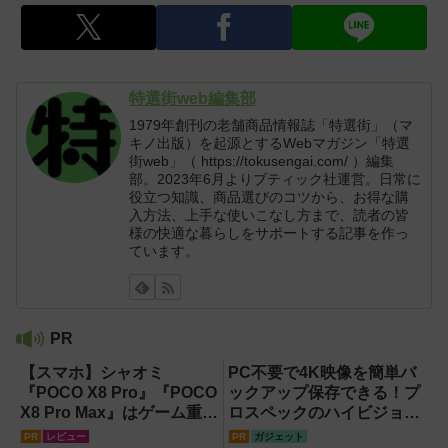
特選街web編集部
1979年創刊の老舗商品情報誌「特選街」（マ
キノ出版）を起源とするWebマガジン「特選
街web」（ https://tokusengai.com/ ）編集
部。2023年6月よりブティック社運営。日常に
役立つ知識、商品選びのコツから、お得な購
入方法、上手な使いこなし方まで、読者の皆
様の快適な暮らしをサポートする記事を作っ
ています。
PR
【スマホ】シャオミ
PC不要で4K映像を簡単バ
『POCO X8 Pro』『POCO
ックアップ保存できる！プ
X8 Pro Max』はゲーム重視
ロスペックのハイビジョン
ならコスパ最強クラス！
レコーダー『HVE705-
PR
レビュー
PR
ガジェット