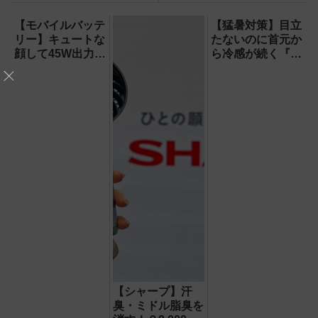
【試用レポート】
PRO』
【モバイルバッテ
【猛暑対策】目立
リー】キュートな
たないのに首元か
顔して45W出力＆
ら冷感が続く『レ
4台同時充電の本
オン ポケット6 』
格派『RORRY
なら、満員電車で
CharmGo オール
も涼しい顔！
インミニ』でスマ
ホもモバイルファ
ンもノートPCも
安心
【シャープ】汗
臭・ミドル脂臭を