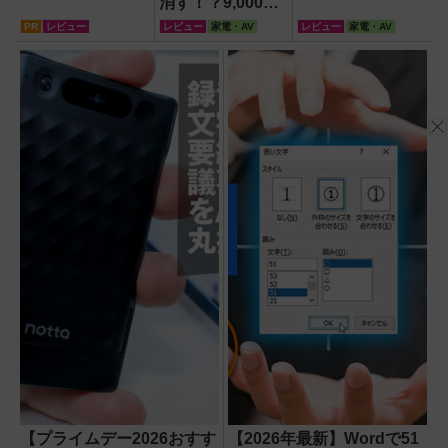
消す！？9,000円
超でも売れる高級
PR
レビュー
レビュー
家電・AV
レビュー
家電・AV
ハンディファン
『PJ-HS01』が
凄すぎる
【プライムデー2026おすす
【2026年最新】Wordで51