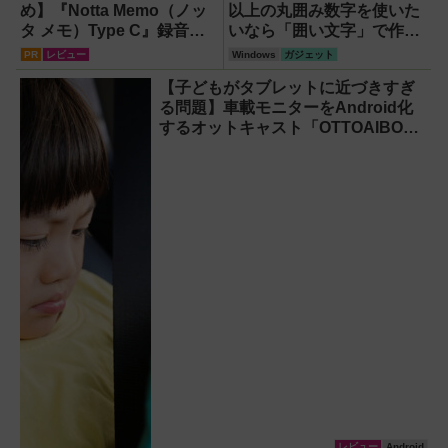
め】『Notta Memo（ノッ
以上の丸囲み数字を使いた
タ メモ）Type C』録音か
いなら「囲い文字」で作る
らAI自動文字起こし・翻
【Windows】
PR
レビュー
Windows
ガジェット
訳・要約までこなすAIボイ
【子どもがタブレットに近づきすぎ
スレコーダー！【議事録作
る問題】車載モニターをAndroid化
成】
するオットキャスト「OTTOAIBOX
P3 Pro」を試してみた結果
レビュー
Android