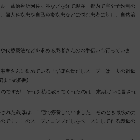
カル、蓬治療所阿佐ヶ谷などを経て現在、都内で完全予約制の
炎、婦人科疾患や自己免疫疾患などに悩む患者に対し、自然治
。
法や代替療法などを求める患者さんのお手伝いも行っていま
の患者さんに勧めている「
ずぼら骨だしスープ
」は、夫の祖母
は下記参照)。
るのですが、それを私に教えてくれたのは、末期ガンに冒され
告された義母は、自宅で療養していました。そのとき最後の力
たのです。このスープとコンブだしをベースにして作る義母の