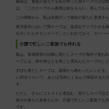
義母は、食欲が落ちても私が作った鶏スープだけは
は、「このスープから義母は命をもらい、育んでも
この体験から、私は末期ガンで食欲の落ちた患者さ
東洋医学において鶏スープは、血流をアップさせる
を引いたらチキンスープ」といわれており、スーパ
介護で忙しいご家族でも作れる
私は、発達障害の治療に骨だしスープが海外で使わ
ープとは、肉や魚などを骨ごと煮込んだスープのこ
ずぼら骨だしスープは、義母から教わったレシピを
い20分くらいで、あとは毛布にくるんで保温するだ
す。
ただし、さらにコトコトと煮込む、骨だしスープほ
体力の落ちた患者さんや、介護で忙しいご家族でも
です。