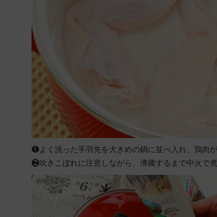
❶
よく洗った手羽先を大きめの鍋に並べ入れ、鶏肉
❷
吹きこぼれに注意しながら、沸騰するまで中火で