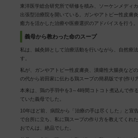
東洋医学総合研究所で研修を積み、ソーケンメディ
出張型治療院を開いている。ガンやアトピー性皮膚
癒力を活かした治療や医療選択のアドバイスを行う
義母から教わった命のスープ
私は、鍼灸師として治療活動を行いながら、自然療
す。
私が、ガンやアトピー性皮膚炎、潰瘍性大腸炎など
の代から岩田家に伝わる鶏スープの簡易版です(作り方
本来は、鶏の手羽中を3～4時間コトコト煮込んで作
ていた義母でした。
10年ほど前、病院から「治療の手は尽くした」と宣
で台所に立ち、私に鶏スープの作り方を教えてくれ
おでんは、絶品でした。