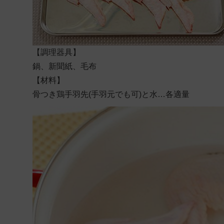
【調理器具】
鍋、新聞紙、毛布
【材料】
骨つき鶏手羽先(手羽元でも可)と水…各適量