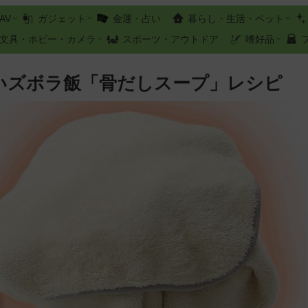
AV
ガジェット
金運・占い
暮らし・生活・ペット
文具・ホビー・カメラ
スポーツ・アウトドア
嗜好品
しいズボラ飯「骨だしスープ」レシピ