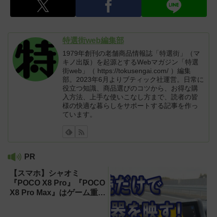
特選街web編集部
1979年創刊の老舗商品情報誌「特選街」（マ
キノ出版）を起源とするWebマガジン「特選
街web」（ https://tokusengai.com/ ）編集
部。2023年6月よりブティック社運営。日常に
役立つ知識、商品選びのコツから、お得な購
入方法、上手な使いこなし方まで、読者の皆
様の快適な暮らしをサポートする記事を作っ
ています。
PR
【スマホ】シャオミ
『POCO X8 Pro』『POCO
X8 Pro Max』はゲーム重視
ならコスパ最強クラス！
【試用レポート】