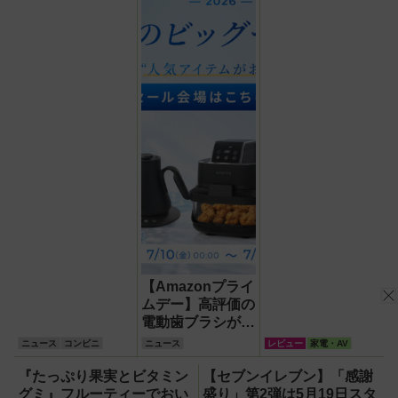
戦」が8月4日ス
機」レビュー！直
タート！ラインナ
径16.5cmの巨大
ップ＆キャンペー
ファンで想像以上
ンまとめ
の涼しさを体感
【Amazonプライ
ムデー】高評価の
電動歯ブラシが最
大33%OFF！エペ
ニュース
コンビニ
ニュース
レビュー
家電・AV
イオスの大注目セ
ールを見逃すな！
『たっぷり果実とビタミン
【セブンイレブン】「感謝
グミ』フルーティーでおい
盛り」第2弾は5月19日スタ