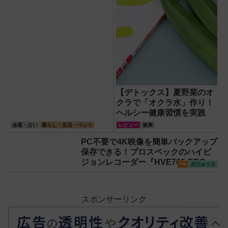
【デトックス】夏野菜のオ
クラで「オクラ水」作り！
ヘルシー健康習慣を実践
金運・占い
暮らし・生活・ペット
レビュー
健康
PC不要で4K映像を簡単バックアップ
保存できる！プロスペックのハイビ
ジョンレコーダー『HVE705-PRO』
PR
ガジェット
スポンサーリンク