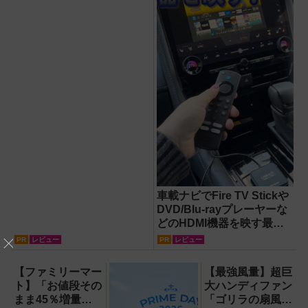
車載ナビでFire TV Stickや
DVD/Blu-rayプレーヤーな
どのHDMI機器を映す最短
ルート。USB接続だけで
PR
レビュー
PR
レビュー
Apple CarPlayもワイヤレ
ス化できる新機軸アダプタ
【ファミリーマー
【最強風量】超巨
ーを徹底解説【データシス
ト】「お値段その
大ハンディファン
テム『USBKIT』】
まま45％増量作
「ゴリラの扇風