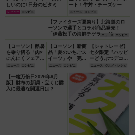
しいのに1日分のビタミン
ート！牛丼・チーズケーキ
もとれるって!?【食べてみ
など6品が「お値段そのま
レビュー
コンビニ
ニュース
コンビニ
た】
ま」50%以上増量【創業感
【ファイターズ夏祭り】北海道のロ
謝祭】
ーソンで選手とコラボ商品発売！
「伊藤投手の海鮮チゲラーメン」や
ニュース
コンビニ
「ブルーサイダー」ほか
【ローソン】酷暑
【ローソン】新商
【シャトレーゼ】
を乗り切る「肉×
品「夏のいちごス
七夕限定『ハッピ
にんにくフェア」
イーツ」や「完熟
ーどうぶつデコレ
『特盛！ガリマヨ
生パインスティッ
ーション』と『星
ニュース
コンビニ
ニュース
コンビニ
ニュース
グルメ・レシピ
豚カルビ』や新作
ク無料券」他「ハ
空のゼリー』が6
スイーツなど
ピとく祭」キャン
月26日に登場！
【一粒万倍日2026年6月
ペーン情報
版】財布の新調・宝くじ購
入に最適な開運日は？