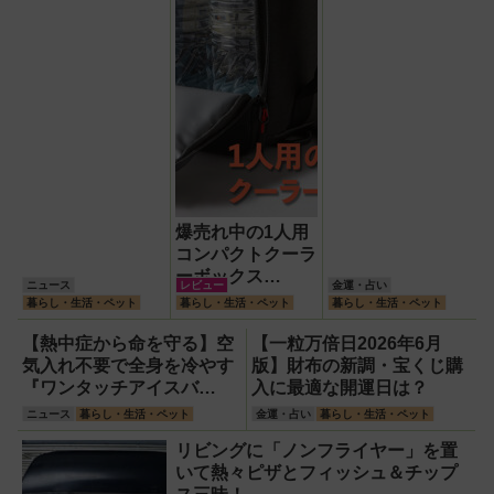
爆売れ中の1人用
コンパクトクーラ
ーボックス
ニュース
レビュー
金運・占い
HUGEL「エアロ
暮らし・生活・ペット
暮らし・生活・ペット
暮らし・生活・ペット
ゲルソフトクーラ
ー4L」【アイリ
【熱中症から命を守る】空
【一粒万倍日2026年6月
スオーヤマ】！宇
気入れ不要で全身を冷やす
版】財布の新調・宝くじ購
宙服の技術で保冷
『ワンタッチアイスバ
入に最適な開運日は？
力も異次元だった
ス』。子どもたちのスポー
ニュース
暮らし・生活・ペット
金運・占い
暮らし・生活・ペット
ツ現場に1台置くべき理由
リビングに「ノンフライヤー」を置
いて熱々ピザとフィッシュ＆チップ