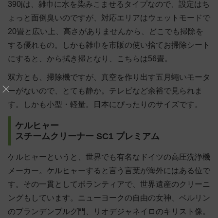
390jは、雑巾に水を染みこませるタイプなので、設定はち
ょっと面倒臭いのですが、対応エリアはウェットモードで
20畳と広い上、高さがありませんから、どこでも掃除を
する優れもの。しかも雑巾を市販の使い捨てお掃除シート
にすると、から拭き掃となり、こちらは56畳。
双方とも、掃除機ですが、真空を作り出す五月蠅いモータ
ーがないので、とても静か。テレビなど余裕で見られま
す。しかも小型・軽量。日本にぴったりのサイズです。
ケルヒャー
スチームクリーナー SC1 プレミアム
ケルヒャーというと、世界でも有名なドイツの高圧洗浄機
メーカー。ケルヒャーすると言う言葉が海外にはある位で
す。その一貫としてボランティアで、世界遺産のクリーニ
ングもしています。ニューヨークの自由の女神、ベルリン
のブランデンブルグ門、リオデジャネイロのキリスト像。