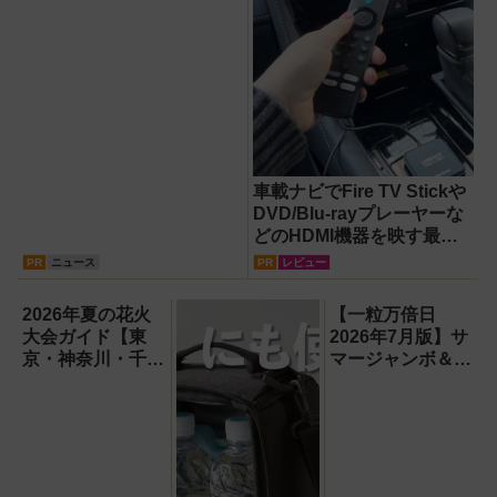
車載ナビでFire TV Stickや
DVD/Blu-rayプレーヤーな
どのHDMI機器を映す最短
ルート。USB接続だけで
PR
ニュース
PR
レビュー
Apple CarPlayもワイヤレ
ス化できる新機軸アダプタ
2026年夏の花火
【一粒万倍日
ーを徹底解説【データシス
大会ガイド【東
2026年7月版】サ
テム『USBKIT』】
京・神奈川・千
マージャンボ＆財
葉】
布の新調に最適な
開運日は？