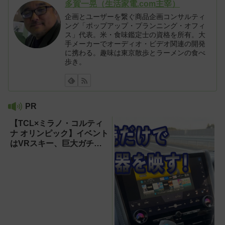
多賀一晃（生活家電.com主宰）
企画とユーザーを繋ぐ商品企画コンサルティ
ング「ポップアップ・プランニング・オフィ
ス」代表。米・食味鑑定士の資格を所有。大
手メーカーでオーディオ・ビデオ関連の開発
に携わる。趣味は東京散歩とラーメンの食べ
歩き。
PR
【TCL×ミラノ・コルティ
ナ オリンピック】イベント
はVRスキー、巨大ガチャ
などのイマーシブ体験が目
白押し！【PR】