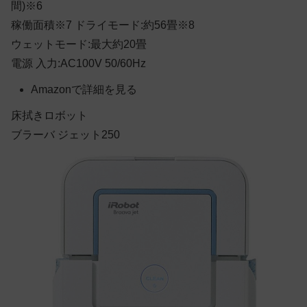
間)※6
稼働面積※7 ドライモード:約56畳※8
ウェットモード:最大約20畳
電源 入力:AC100V 50/60Hz
Amazonで詳細を見る
床拭きロボット
ブラーバ ジェット250