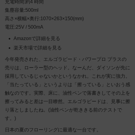
充電時間:約4 時間
集塵容量:500ml
高さ×横幅×奥行:1070×263×150(mm)
電圧:25V / 500mA
Amazonで詳細を見る
楽天市場で詳細を見る
今年発売された、エルゴラピード・パワープロ プラスの
売りは、ローラー型のヘッド。なーんだ、ダイソンが先に
採用しているじゃないかというなかれ。これが実に強力。
「当たっている」というよりは「擦っている」といおう感
触なのです。実際、床に、油性ペンで落書きしてその上を
擦ってみると差は一目瞭然。エルゴラピードは、見事に擦
り落としましたね。(油性ペンが乾ききる前のテストで
す。)
日本の夏のフローリングに最適な一台です。