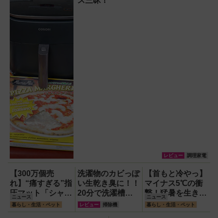
ス三昧！
レビュー
調理家電
【300万個売
洗濯物のカビっぽ
【首もと冷やっ】
れ】“痛すぎる”指
い生乾き臭に！！
マイナス5℃の衝
圧マット「シャク
20分で洗濯槽大
撃！猛暑を生き抜
ニュース
ニュース
ティマット」の新
洗浄できるカビト
く携帯氷のう「ゴ
暮らし・生活・ペット
レビュー
掃除機
暮らし・生活・ペット
色を渋谷で体験で
ルネードNeo縦型
リラの冷棒」