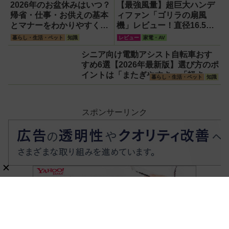
きるイベント開
用をガチ検証して
2026年のお盆休みはいつ？
【最強風量】超巨大ハンデ
催！
分かった消臭効果
帰省・仕事・お供えの基本
ィファン「ゴリラの扇風
とマナーをわかりやすく解
機」レビュー！直径16.5cm
説
の巨大ファンで想像以上の
暮らし・生活・ペット
知識
レビュー
家電・AV
涼しさを体感
シニア向け電動アシスト自転車おす
すめ6選【2026年最新版】選び方のポ
イントは「またぎやすさ」「軽さ」
暮らし・生活・ペット
知識
「足つきの良さ」
スポンサーリンク
ホーム
家電・AV
掃除機