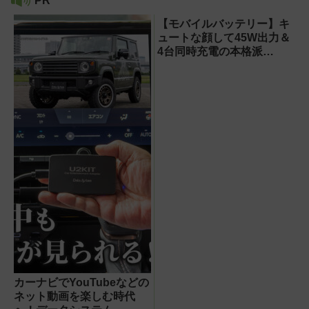
PR
【モバイルバッテリー】キ
ュートな顔して45W出力＆
4台同時充電の本格派
『RORRY CharmGo オー
ルインミニ』でスマホもモ
バイルファンもノートPCも
安心
カーナビでYouTubeなどの
ネット動画を楽しむ時代