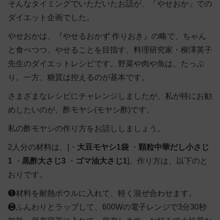
そんなタイミングでいただいたお話が、「やせおか」での
ダイエット企画でした。
やせおかは、『やせるおかず 作りおき』の略で、ちゃん
と食べつつ、やせることを目指す、料理研究家・柳澤英子
先生のダイエットレシピです。野菜や肉や魚は、たっぷ
り。一方、糖質は控えるのが基本です。
さまざまなレシピにチャレンジしましたが、私が特にお勧
めしたいのが、
酢モヤシ
(モヤシ酢)です。
私の酢モヤシの作り方をお話ししましょう。
2人分の材料は、[
・
大豆モヤシ1袋
・
顆粒中華だし小さじ
1
・
黒酢大さじ3
・
ゴマ油大さじ1
]。作り方は、以下のと
おりです。
❶
材料を耐熱ボウルに入れて、軽く混ぜ合わせます。
❷
ふんわりとラップして、600Wの電子レンジで3分30秒