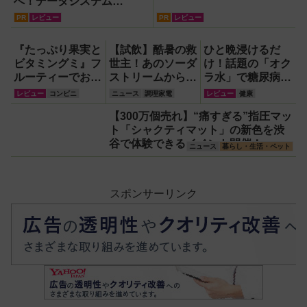
へ！データシステム
『U2KIT』がドライブを変
PR
レビュー
PR
レビュー
える【PR】
『たっぷり果実と
【試飲】酷暑の救
ひと晩浸けるだ
ビタミングミ』フ
世主！あのソーダ
け！話題の「オク
ルーティーでおい
ストリームから
ラ水」で糖尿病・
しいのに1日分の
『くだもの
高血圧・関節痛を
レビュー
コンビニ
ニュース
調理家電
レビュー
健康
ビタミンもとれる
Vinegar（ビネガ
撃退する簡単習慣
【300万個売れ】“痛すぎる”指圧マッ
って!?【食べてみ
ー）』が登場！ス
【2026年最新
ト「シャクティマット」の新色を渋
た】
ッキリ美味しくて
版】
谷で体験できるイベント開催！
どハマり確定
ニュース
暮らし・生活・ペット
スポンサーリンク