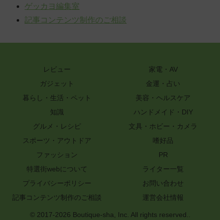
ゲッカヨ編集室
記事コンテンツ制作のご相談
レビュー
家電・AV
ガジェット
金運・占い
暮らし・生活・ペット
美容・ヘルスケア
知識
ハンドメイド・DIY
グルメ・レシピ
文具・ホビー・カメラ
スポーツ・アウトドア
嗜好品
ファッション
PR
特選街webについて
ライター一覧
プライバシーポリシー
お問い合わせ
記事コンテンツ制作のご相談
運営会社情報
© 2017-2026 Boutique-sha, Inc. All rights reserved..