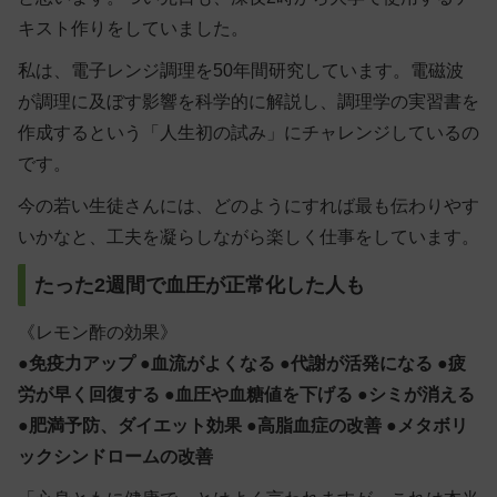
キスト作りをしていました。
私は、電子レンジ調理を50年間研究しています。電磁波
が調理に及ぼす影響を科学的に解説し、調理学の実習書を
作成するという「人生初の試み」にチャレンジしているの
です。
今の若い生徒さんには、どのようにすれば最も伝わりやす
いかなと、工夫を凝らしながら楽しく仕事をしています。
たった2週間で血圧が正常化した人も
《レモン酢の効果》
●
免疫力アップ
●
血流がよくなる
●
代謝が活発になる
●
疲
労が早く回復する
●
血圧や血糖値を下げる
●
シミが消える
●
肥満予防、ダイエット効果
●
高脂血症の改善
●
メタボリ
ックシンドロームの改善