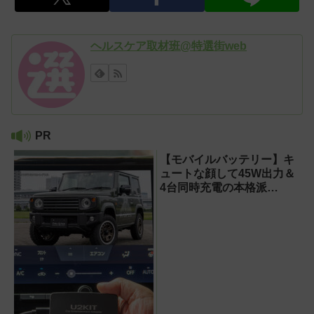
ヘルスケア取材班@特選街web
PR
【モバイルバッテリー】キ
ュートな顔して45W出力＆
4台同時充電の本格派
『RORRY CharmGo オー
ルインミニ』でスマホもモ
バイルファンもノートPCも
安心