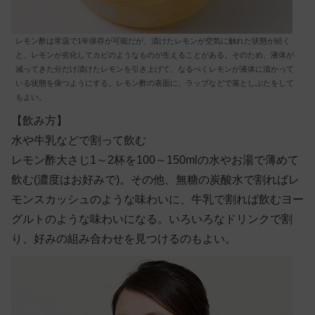
レモン酢は常温で1年保存が可能だが、漬けたレモンが空気に触れた状態が続く
と、レモンが劣化してカビのようなものが生えることがある。そのため、液体が
減ってきた分だけ漬けたレモンを引き上げて、なるべくレモンが液体に漬かって
いる状態を保つようにする。レモン酢の表面に、ラップなどで落としぶたをして
もよい。
【飲み方】
水や牛乳などで割って飲む
レモン酢大さじ1～2杯を100～150mlの水やお湯で薄めて
飲む(濃度はお好みで)。その他、無糖の炭酸水で割ればレ
モンスカッシュのような味わいに、牛乳で割れば飲むヨー
グルトのような味わいになる。いろいろなドリンクで割
り、好みの組み合わせを見つけるのもよい。