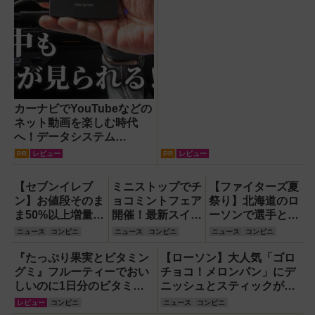
カーナビでYouTubeなどの
ネット動画を楽しむ時代
へ！データシステム
『U2KIT』がドライブを変
PR
レビュー
PR
レビュー
える【PR】
【セブンイレブ
ミニストップでチ
【ファイターズ夏
ン】お値段そのま
ョコミントフェア
祭り】北海道のロ
ま50%以上増量キ
開催！最新スイー
ーソンで選手とコ
ャンペーンは5月
ツ『しあわせクレ
ラボ商品発売！
ニュース
コンビニ
ニュース
コンビニ
ニュース
コンビニ
12日から開幕！
ープ チョコミン
「伊藤投手の海鮮
【創業感謝祭・感
ト』など5品
チゲラーメン」や
『たっぷり果実とビタミン
【ローソン】大人気「ゴロ
謝盛り】
「ブルーサイダ
グミ』フルーティーでおい
チョコ！メロンパン」にデ
ー」ほか
しいのに1日分のビタミン
ニッシュとスティックが登
もとれるって!?【食べてみ
場！新作スイーツ・よくば
レビュー
コンビニ
ニュース
コンビニ
た】
りセットほか