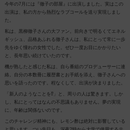
今年の7月には『徹子の部屋』に出演しました。実はこの
出演は、私の方から熱烈なラブコールを送り実現しまし
た。
私は、黒柳徹子さんの大ファン。前向きで明るくてエネル
ギッシュ、品格あふれる徹子さんは、私にとって常に一歩
先をゆく憧れの女性でした。ぜひ一度お目にかかりたい
と、長年思い続けていたのです。
機が熟したと感じた私は、自ら番組のプロデューサーに連
絡。自分の本数冊に履歴書とお手紙を添え、徹子さんへの
思いを語ったのです。程なくして、出演が決まりました。
「新人のようなことを⁉」と、周りの人は驚きます。しか
し、私にとってはなんの不思議もありません。夢の実現
に、年齢は関係ないのです。
このチャレンジ精神にも、レモン酢は絶対に影響している
と思います。つい先日も、深夜2時から大学で使用するテ