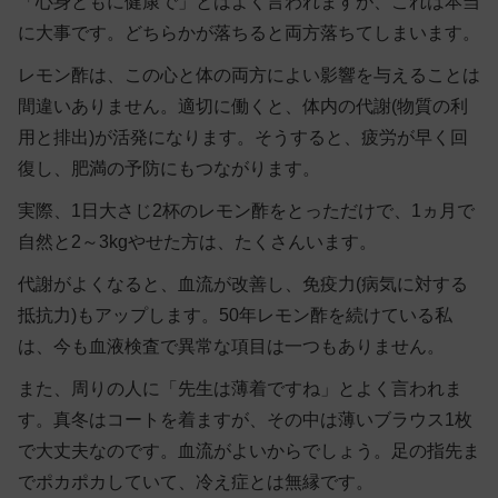
「心身ともに健康で」とはよく言われますが、これは本当
に大事です。どちらかが落ちると両方落ちてしまいます。
レモン酢は、この心と体の両方によい影響を与えることは
間違いありません。適切に働くと、体内の代謝(物質の利
用と排出)が活発になります。そうすると、疲労が早く回
復し、肥満の予防にもつながります。
実際、1日大さじ2杯のレモン酢をとっただけで、1ヵ月で
自然と2～3kgやせた方は、たくさんいます。
代謝がよくなると、血流が改善し、免疫力(病気に対する
抵抗力)もアップします。50年レモン酢を続けている私
は、今も血液検査で異常な項目は一つもありません。
また、周りの人に「先生は薄着ですね」とよく言われま
す。真冬はコートを着ますが、その中は薄いブラウス1枚
で大丈夫なのです。血流がよいからでしょう。足の指先ま
でポカポカしていて、冷え症とは無縁です。