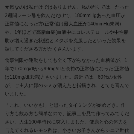
元気なのは私だけではありません。私の周りでは、たった
2週間レモン酢を飲んだだけで、180mmHgあった血圧が
正常値になった方(正常値は最大血圧が140mmHg未満)
や、1年ほどで高脂血症(血液中にコレステロールや中性脂
肪が増え過ぎた状態)とメタボを克服したといった効果を
話してくださる方がたくさんいます。
食事制限や運動をしても全く下がらなかった血糖値が、1
年で170mg/dlから99mg/dlと余裕の正常値になった(正常値
は110mg/dl未満)方もいました。最近では、60代の女性
が、ご主人に顔のシミが消えたと指摘され、とても喜んで
いました。
「これ、いいかも!」と思ったタイミングが始めどき。作
り方も飲み方も簡単なので、記事上を見て作ってみてくだ
さい。人生100年時代に突入しました。健康と心の体力を
与えてくれるレモン酢は、小さいお子さんからシニア世代