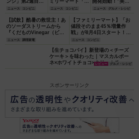
ンジ」第2週目は
ミリーマート「フ
開発始動！“美し
6月8・9日発売！
ァミマル」の冷凍
いビール”が2026
ニュース
コンビニ
ニュース
コンビニ
ニュース
グルメ・レシピ
スイーツ『盛りす
主食は1食200円
年夏に登場予定
ぎ！バスチー』
台から！
【試飲】酷暑の救世主！あ
【ファミリーマート】「お
51％増量や『合
のソーダストリームから
値段そのまま45％増量作
わせすぎ！欧風カ
『くだものVinegar（ビネ
戦」が8月4日スタート！ラ
レーパン＆はみで
ガー）』が登場！スッキリ
インナップ＆キャンペーン
ニュース
調理家電
ニュース
コンビニ
るメンチカツ』な
美味しくてどハマり確定
まとめ
【生チョコパイ】新登場の＜チーズ
ど全10品！
ケーキ＞を味わった｜マスカルポー
ネ×ホワイトチョコ×クリームチーズ
レビュー
グルメ・レシピ
の濃厚スイーツ！
スポンサーリンク