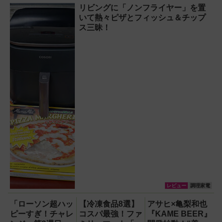
リビングに「ノンフライヤー」を置
いて熱々ピザとフィッシュ＆チップ
ス三昧！
レビュー
調理家電
「ローソン超ハッ
【冷凍食品8選】
アサヒ×亀梨和也
ピーすぎ！チャレ
コスパ最強！ファ
『KAME BEER』