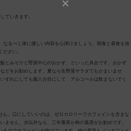
明していきます。
は、なるべく体に優しい内容を心掛けましょう。朝食と昼食を抜
ください。
ご飯とみそ汁と野菜中心のおかず
、といった具合です。おかず
物などをお勧めします。夏なら生野菜サラダでもかまいませ
。いずれにしても腹八分目にして、アルコールは飲まないでく
せん。口にしていいのは、
ゼロカロリーでカフェインを含まな
まいません。水以外なら、三年番茶か柿の葉茶がお勧めです。
いるのでカフェインが抜けています。柿の葉茶もノンカフェイ