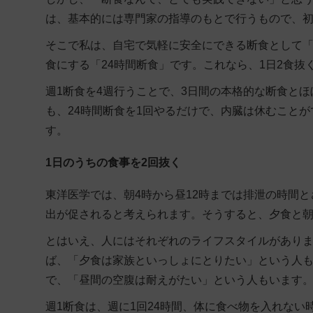
は、基本的には専門家の指導のもとで行うもので、
そこで私は、
自宅で気軽に安全にできる断食
として「
食にする「24時間断食」です。これなら、1日2食
週1断食を4週行うことで、3日間の本格的な断食と
も、24時間断食を1回やるだけで、内臓は休むこと
す。
1日のうちの食事を2回抜く
東洋医学では、朝4時から昼12時までは排泄の時間
出が促されると考えられます。そうすると、夕食と
とはいえ、人にはそれぞれのライフスタイルがあり
ば、「夕食は家族といっしょにとりたい」という人
で、「昼間の空腹は耐えがたい」という人もいます
週1断食は、
週に1回24時間、体に食べ物を入れない