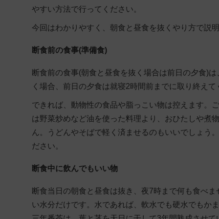
やすい方法で行ってください。
今回はわかりやすく、朝食と昼食を抜くやり方で説
断食前の食事(準備食)
断食前の食事(朝食と昼食を抜く場合は前日の夕食)
く場合、前日の夕食は就寝2時間前までに取り終えて
できれば、動物性の食品や脂っこい物は控えます。
は野菜炒めなど油を使った料理より、おひたしや煮
ん。うどんやそばで軽く済ませるのもいいでしょう
ださい。
断食中に飲んでもいい物
断食当日の朝食と昼食は抜き、夜7時まで何も食べま
い水分
だけです。水であれば、軟水でも硬水でもか
三年番茶は、葉と茎を天日に干して3年間熟成させて