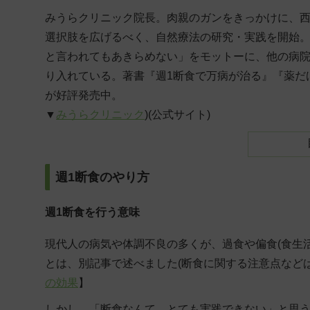
みうらクリニック院長。肉親のガンをきっかけに、西
選択肢を広げるべく、自然療法の研究・実践を開始
と言われてもあきらめない」をモットーに、他の病
り入れている。著書『週1断食で万病が治る』『薬だ
が好評発売中。
▼
みうらクリニック
)(公式サイト)
週1断食のやり方
週1断食を行う意味
現代人の病気や体調不良の多くが、過食や偏食(食生
とは、別記事で述べました(断食に関する注意点など
の効果
】
しかし、「断食なんて、とても実践できない」と思