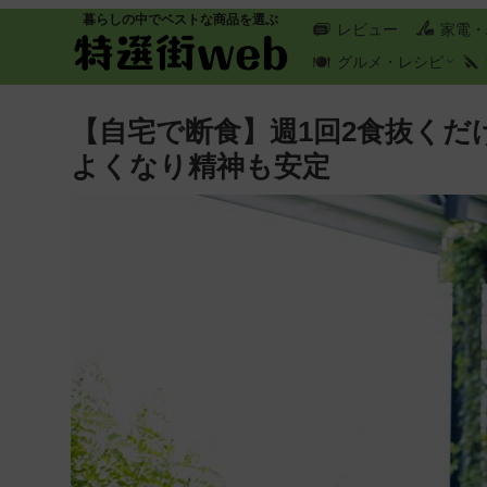
暮らしの中でベストな商品を選ぶ
レビュー
家電・
グルメ・レシピ
【自宅で断食】週1回2食抜くだ
よくなり精神も安定