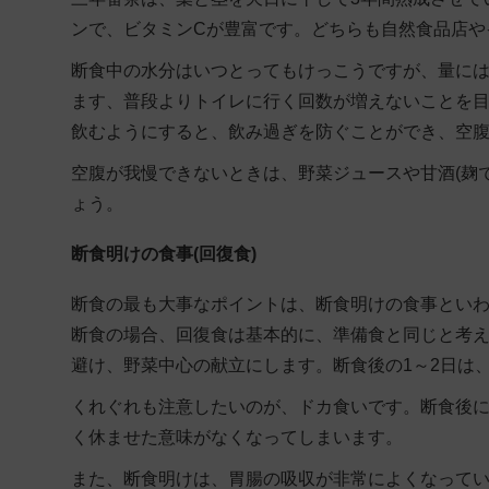
ンで、ビタミンCが豊富です。どちらも自然食品店や
断食中の水分はいつとってもけっこうですが、量に
ます、
普段よりトイレに行く回数が増えないことを
飲むようにすると、飲み過ぎを防ぐことができ、空
空腹が我慢できないときは、野菜ジュースや甘酒(麹
ょう。
断食明けの食事(回復食)
断食の最も大事なポイントは、断食明けの食事といわ
断食の場合、回復食は基本的に、準備食と同じと考
避け、野菜中心
の献立にします。断食後の1～2日は
くれぐれも注意したいのが、ドカ食いです。断食後
く休ませた意味がなくなってしまいます。
また、断食明けは、胃腸の吸収が非常によくなって